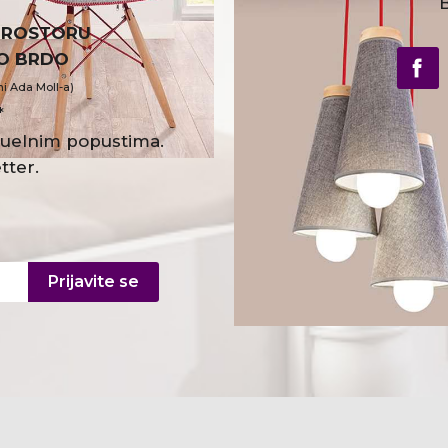
B
PROSTORU
VO BRDO
ni Ada Moll-a)
*
ktuelnim popustima.
tter.
Prijavite se