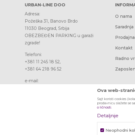
URBAN-LINE DOO
INFORMA
Adresa:
O nama
Požeška 31, Banovo Brdo
Saradnja
11030 Beograd, Srbija
OBEZBEĐEN PARKING u garaži
Prodajna
zgrade!
Kontakt
Telefoni:
Radno v
+381 11 245 18 52,
+381 64 218 96 52
Zaposlen
e-mail:
office@urbanline.rs
Ova web-stranic
Sajt koristi cookies (kol
Račun:
prodavnicu slažete se s
Banca Intesa 160-353979-95
o ličnosti.
PIB: 107076481
Detaljnije
Matični broj: 20737611
Neophodni kol