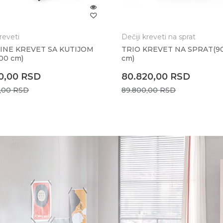
kreveti
Dečiji kreveti na sprat
LINE KREVET SA KUTIJOM
TRIO KREVET NA SPRAT(9
00 cm)
cm)
10,00
RSD
80.820,00
RSD
0,00
RSD
89.800,00
RSD