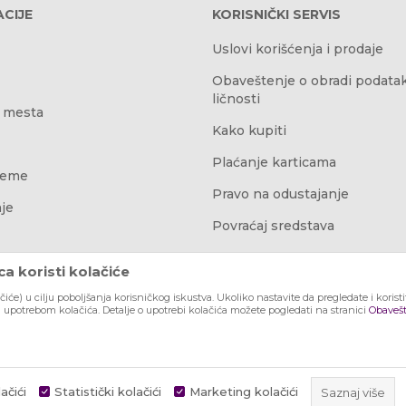
CIJE
KORISNIČKI SERVIS
Uslovi korišćenja i prodaje
Obaveštenje o obradi podata
ličnosti
 mesta
Kako kupiti
Plaćanje karticama
reme
Pravo na odustajanje
je
Povraćaj sredstava
Najčešća pitanja
a koristi kolačiće
ačiće) u cilju poboljšanja korisničkog iskustva. Ukoliko nastavite da pregledate i korist
a upotrebom kolačića. Detalje o upotrebi kolačića možete pogledati na stranici
Obavešt
ačići
Statistički kolačići
Marketing kolačići
Saznaj više