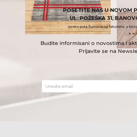
POSETITE NAS U NOVOM 
UL. POŽEŠKA 31, BANO
(preko puta Šumarskog fakulteta, u blizi
* * 
Budite informisani o novostima i a
Prijavite se na Newsle