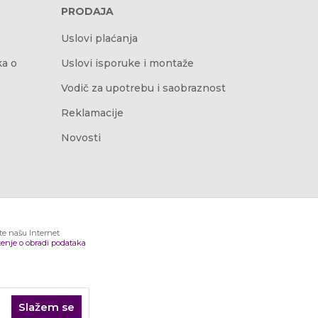
PRODAJA
Uslovi plaćanja
ka o
Uslovi isporuke i montaže
Vodič za upotrebu i saobraznost
Reklamacije
Novosti
ite našu Internet
enje o obradi podataka
Slažem se