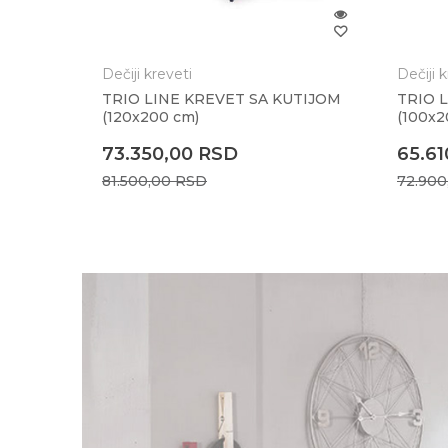
Dečiji kreveti
Dečiji 
TRIO LINE KREVET SA KUTIJOM
TRIO 
(120x200 cm)
(100x2
73.350,00
RSD
65.6
81.500,00
RSD
72.90