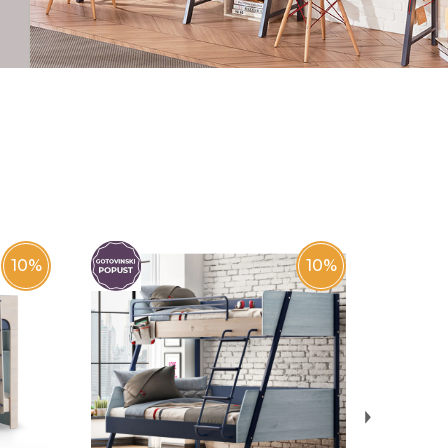
10
%
10
%