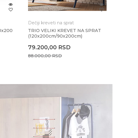
Dečiji kreveti na sprat
Fioke za
0x200
TRIO VELIKI KREVET NA SPRAT
TRIO FI
(120x200cm/90x200cm)
cm)
79.200,00
RSD
21.150
88.000,00
RSD
23.500,