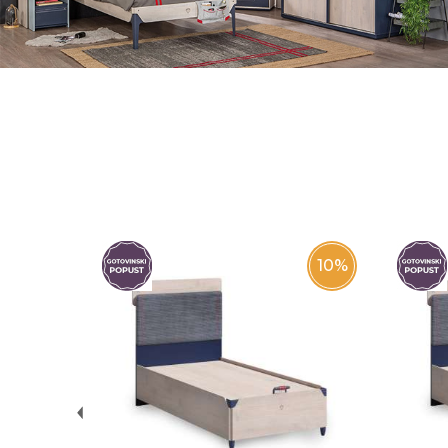
10
%
10
%