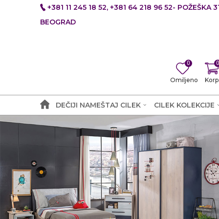
+381 11 245 18 52, +381 64 218 96 52- POŽEŠKA 31
BEOGRAD
0
Omiljeno
Korp
DEČIJI NAMEŠTAJ CILEK
CILEK KOLEKCIJE