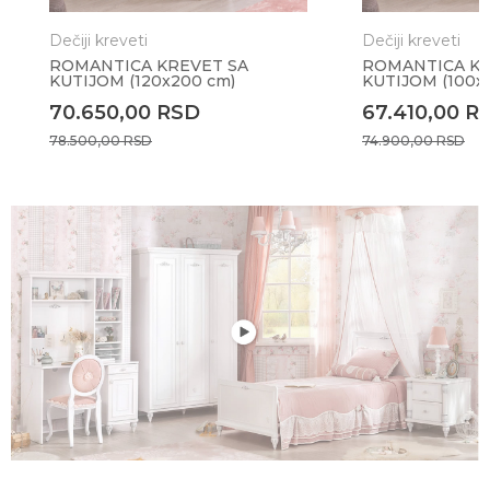
Dečiji kreveti
Dečiji kreveti
ROMANTICA KREVET SA
ROMANTICA KR
KUTIJOM (120x200 cm)
KUTIJOM (100x
70.650,00
RSD
67.410,00
R
78.500,00
RSD
74.900,00
RSD