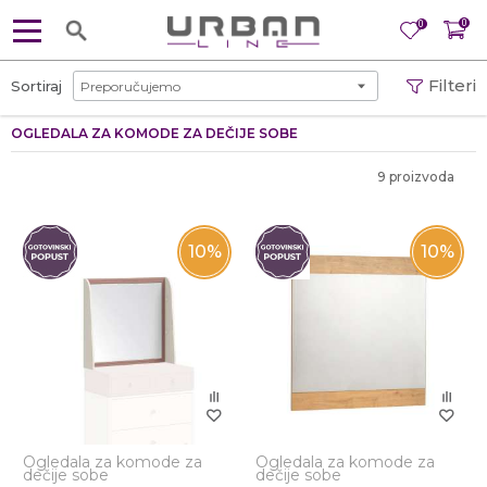
0
0
Filteri
Sortiraj
OGLEDALA ZA KOMODE ZA DEČIJE SOBE
9 proizvoda
10
%
10
%
Ogledala za komode za
Ogledala za komode za
dečije sobe
dečije sobe