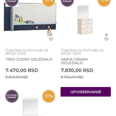
10
%
10
%
Ogledala za komode za
Ogledala za komode za
dečije sobe
dečije sobe
TRIO ZIDNO OGLEDALO
VARIA CREAM
OGLEDALO
7.470,00
RSD
7.830,00
RSD
8.300,00
RSD
8.700,00
RSD
UPOREĐIVANJE
10
%