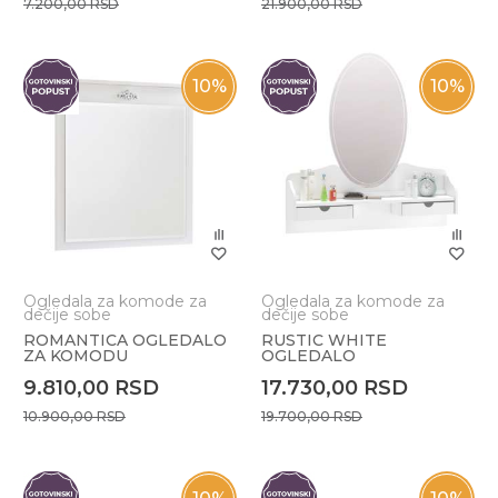
7.200,00
RSD
21.900,00
RSD
10
%
10
%
Ogledala za komode za
Ogledala za komode za
dečije sobe
dečije sobe
ROMANTICA OGLEDALO
RUSTIC WHITE
ZA KOMODU
OGLEDALO
9.810,00
RSD
17.730,00
RSD
10.900,00
RSD
19.700,00
RSD