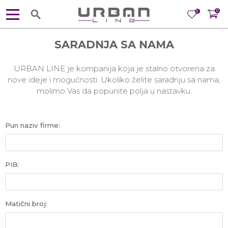
0
0
SARADNJA SA NAMA
URBAN LINE je kompanija koja je stalno otvorena za
nove ideje i mogućnosti. Ukoliko želite saradnju sa nama,
molimo Vas da popunite polja u nastavku.
Pun naziv firme:
PIB:
Matični broj: