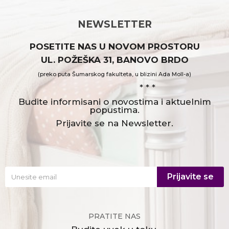
Email:
office@urbanline.rs
NEWSLETTER
POSETITE NAS U NOVOM PROSTORU
Prodajni salon:
UL. POŽEŠKA 31, BANOVO BRDO
Požeška 31, Banovo Brdo
11030 Beograd, Srbija
(preko puta Šumarskog fakulteta, u blizini Ada Moll-a)
OBEZBEĐEN PARKING u garaži zgrade!
* * *
Budite informisani o novostima i aktuelnim
Radno vreme salona:
popustima.
Ponedeljak – petak: 10h – 19h
Prijavite se na Newsletter.
Subota: 10h – 16h
Prijavite se
PRATITE NAS