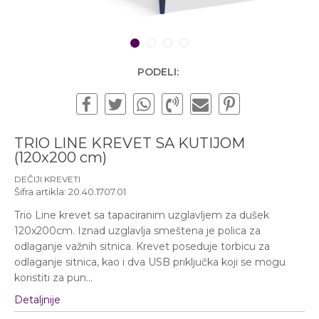
Subotom od 10:00 do
16:00 časova
Pišite nam
1
2
3
4
office@urbanline.rs
PODELI:
TRIO LINE KREVET SA KUTIJOM
(120x200 cm)
DEČIJI KREVETI
Šifra artikla:
20.40.1707.01
Trio Line krevet sa tapaciranim uzglavljem za dušek
120x200cm. Iznad uzglavlja smeštena je polica za
odlaganje važnih sitnica. Krevet poseduje torbicu za
odlaganje sitnica, kao i dva USB priključka koji se mogu
koristiti za pun
...
Detaljnije