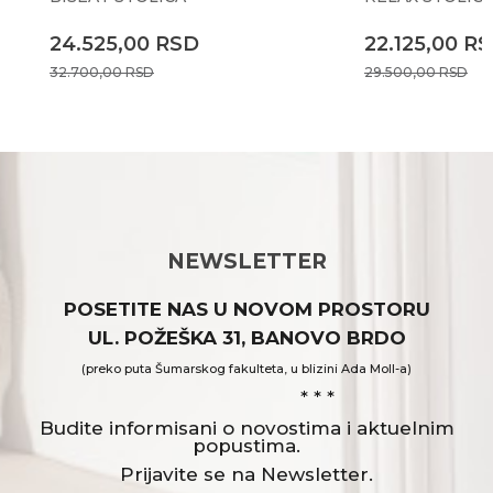
24.525,00
RSD
22.125,00
RS
32.700,00
RSD
29.500,00
RSD
NEWSLETTER
POSETITE NAS U NOVOM PROSTORU
UL. POŽEŠKA 31, BANOVO BRDO
(preko puta Šumarskog fakulteta, u blizini Ada Moll-a)
* * *
Budite informisani o novostima i aktuelnim
popustima.
Prijavite se na Newsletter.