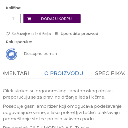
Količina:
DODAJ U KORPU
Uporedite proizvod
Sačuvajte u listi želja
Rok isporuke:
Dostupno odmah
KOMENTARI
O PROIZVODU
SPECIFIKAC
Cilek stolice su ergonomskog i anatomskog oblika i
preporučuju se za pravilno držanje leđa i kičme.
Poseduje gasni amortizer koji omogućava podešavanje
odgovarajuće visine, a lako pokretljivi točkići olakšavaju
premeštanje stolice po bilo kakvom podu.
Proizvodjač: CILEK MOBILYA A.S., Turska