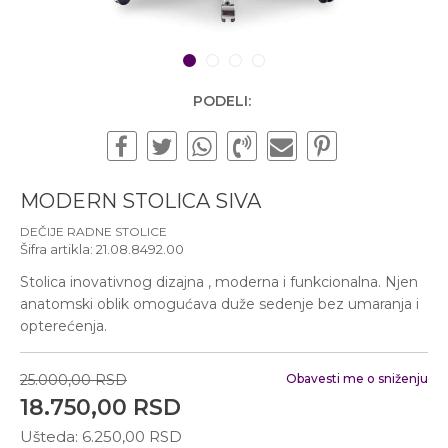
Subotom od 10:00 do
16:00 časova
Pišite nam
1
2
3
4
office@urbanline.rs
PODELI:
MODERN STOLICA SIVA
DEČIJE RADNE STOLICE
Šifra artikla:
21.08.8492.00
Stolica inovativnog dizajna , moderna i funkcionalna. Njen
anatomski oblik omogućava duže sedenje bez umaranja i
opterećenja.
25.000,00
RSD
Obavesti me o sniženju
18.750,00
RSD
Ušteda:
6.250,00
RSD