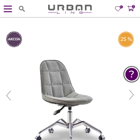
0
0
25
%
POMOĆ PRI KUPOVINI
Za više informacija, pomoć i
porudžbine
381 11 245 18 52
381 64 218 96 52
Radno vreme
Ponedeljak - Petak od
10:00 do 19:00