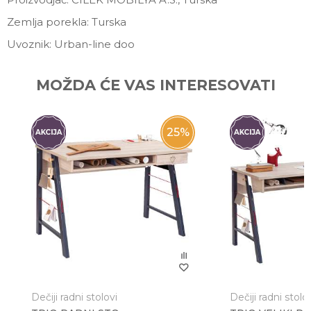
Zemlja porekla: Turska
Uvoznik: Urban-line doo
Ime/Nadimak
MOŽDA ĆE VAS INTERESOVATI
Email
25
%
Poruka
Dečiji radni stolovi
Dečiji radni stolo