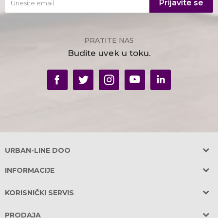
Prijavite se
PRATITE NAS
Budite uvek u toku.
URBAN-LINE DOO
Adresa:
INFORMACIJE
Požeška 31, Banovo Brdo
O nama
11030 Beograd, Srbija
KORISNIČKI SERVIS
OBEZBEĐEN PARKING u garaži zgrade!
Saradnja
Uslovi korišćenja i prodaje
PRODAJA