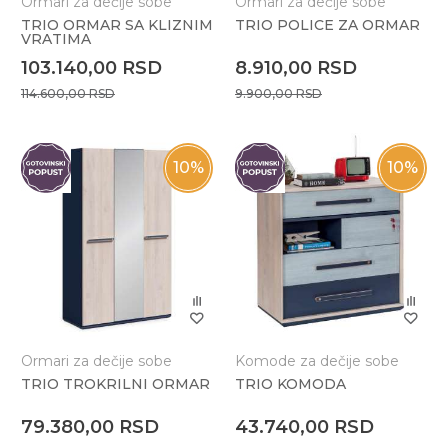
Ormari za dečije sobe
Ormari za dečije sobe
TRIO ORMAR SA KLIZNIM
TRIO POLICE ZA ORMAR
VRATIMA
103.140,00
RSD
8.910,00
RSD
114.600,00
RSD
9.900,00
RSD
10
%
10
%
Ormari za dečije sobe
Komode za dečije sobe
TRIO TROKRILNI ORMAR
TRIO KOMODA
79.380,00
RSD
43.740,00
RSD