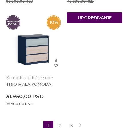
88.200,00
RSD
48.600,00
RSD
UPOREĐIVANJE
10
%
Komode za dečije sobe
TRIO MALA KOMODA
31.950,00
RSD
35.500,00
RSD
1
2
3