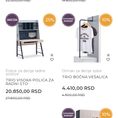
22.300,00
RSD
19.600,00
RSD
25
%
10
%
Police za dečije radne
Ormari za dečije sobe
stolove
TRIO BOČNA VEŠALICA
TRIO VISOKA POLICA ZA
RADNI STO
4.410,00
RSD
20.850,00
RSD
4.900,00
RSD
27.800,00
RSD
10
%