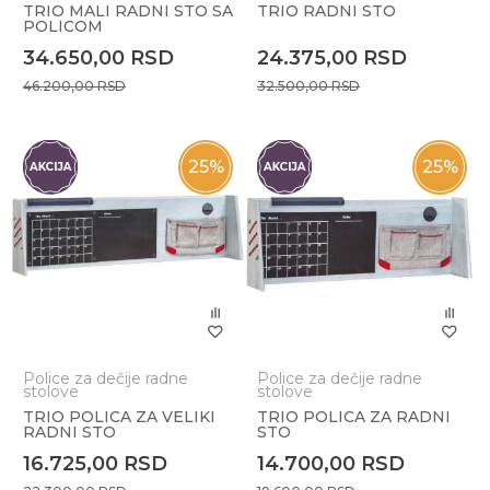
TRIO MALI RADNI STO SA
TRIO RADNI STO
POLICOM
34.650,00
RSD
24.375,00
RSD
46.200,00
RSD
32.500,00
RSD
25
%
25
%
Police za dečije radne
Police za dečije radne
stolove
stolove
TRIO POLICA ZA VELIKI
TRIO POLICA ZA RADNI
RADNI STO
STO
16.725,00
RSD
14.700,00
RSD