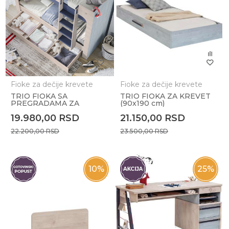
Fioke za dečije krevete
Fioke za dečije krevete
TRIO FIOKA SA
TRIO FIOKA ZA KREVET
PREGRADAMA ZA
(90x190 cm)
KREVET NA SPRAT
19.980,00
RSD
21.150,00
RSD
22.200,00
RSD
23.500,00
RSD
10
%
25
%