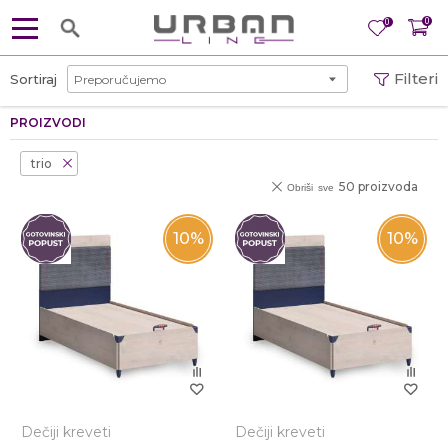
0
0
Filteri
Sortiraj
PROIZVODI
trio
50 proizvoda
Obriši sve
10
%
10
%
Dečiji kreveti
Dečiji kreveti