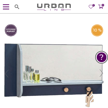
0
0
10
%
POMOĆ PRI KUPOVINI
Za više informacija, pomoć i
porudžbine
381 11 245 18 52
381 64 218 96 52
Radno vreme
Ponedeljak - Petak od
10:00 do 19:00