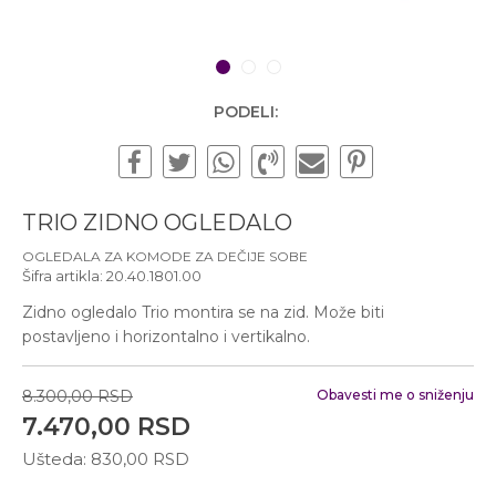
Subotom od 10:00 do
16:00 časova
Pišite nam
1
2
3
office@urbanline.rs
PODELI:
TRIO ZIDNO OGLEDALO
OGLEDALA ZA KOMODE ZA DEČIJE SOBE
Šifra artikla:
20.40.1801.00
Zidno ogledalo Trio montira se na zid. Može biti
postavljeno i horizontalno i vertikalno.
8.300,00
RSD
Obavesti me o sniženju
7.470,00
RSD
Ušteda:
830,00
RSD