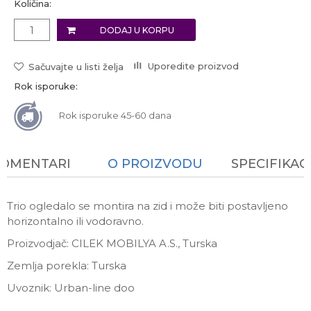
Količina:
DODAJ U KORPU
Uporedite proizvod
Sačuvajte u listi želja
Rok isporuke:
Rok isporuke 45-60 dana
KOMENTARI
O PROIZVODU
SPECIFIKAC
Trio ogledalo se montira na zid i može biti postavljeno
horizontalno ili vodoravno.
Proizvodjač: CILEK MOBILYA A.S., Turska
Zemlja porekla: Turska
Uvoznik: Urban-line doo