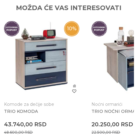
Ime/Nadimak
MOŽDA ĆE VAS INTERESOVATI
Email
10
%
Poruka
Komode za dečije sobe
Noćni ormarići
TRIO KOMODA
TRIO NOĆNI ORMA
Anti-spam zaštita - izračunajte koliko je 9 - 4 :
43.740,00
RSD
20.250,00
RSD
48.600,00
RSD
22.500,00
RSD