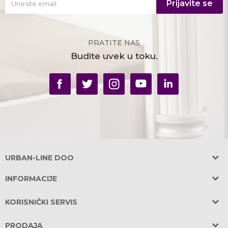
Prijavite se
PRATITE NAS
Budite uvek u toku.
URBAN-LINE DOO
Adresa:
INFORMACIJE
Požeška 31, Banovo Brdo
O nama
11030 Beograd, Srbija
KORISNIČKI SERVIS
OBEZBEĐEN PARKING u garaži zgrade!
Saradnja
Uslovi korišćenja i prodaje
PRODAJA