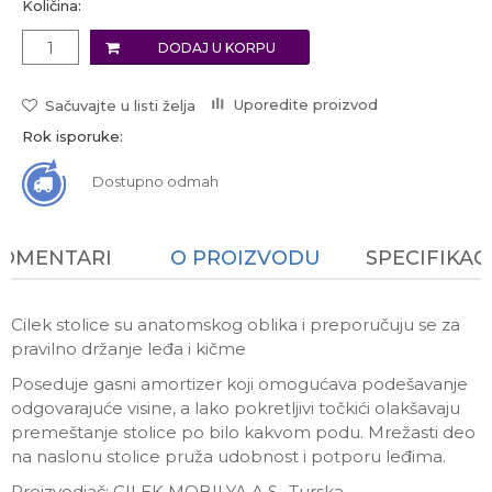
Količina:
DODAJ U KORPU
Uporedite proizvod
Sačuvajte u listi želja
Rok isporuke:
Dostupno odmah
KOMENTARI
O PROIZVODU
SPECIFIKAC
Cilek stolice su anatomskog oblika i preporučuju se za
pravilno držanje leđa i kičme
Poseduje gasni amortizer koji omogućava podešavanje
odgovarajuće visine, a lako pokretljivi točkići olakšavaju
premeštanje stolice po bilo kakvom podu. Mrežasti deo
na naslonu stolice pruža udobnost i potporu leđima.
Proizvodjač: CILEK MOBILYA A.S., Turska