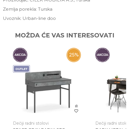
Zemlja porekla: Turska
Uvoznik: Urban-line doo
Ime/Nadimak
MOŽDA ĆE VAS INTERESOVATI
Email
25
%
Poruka
Dečiji radni stolovi
Dečiji radni stolo