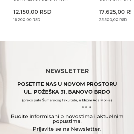
12.150,00
RSD
17.625,00
R
16.200,00
RSD
23.500,00
RSD
NEWSLETTER
POSETITE NAS U NOVOM PROSTORU
UL. POŽEŠKA 31, BANOVO BRDO
(preko puta Šumarskog fakulteta, u blizini Ada Moll-a)
* * *
Budite informisani o novostima i aktuelnim
popustima.
Prijavite se na Newsletter.