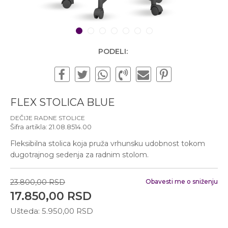
Subotom od 10:00 do
16:00 časova
Pišite nam
1
2
3
4
5
6
7
office@urbanline.rs
PODELI:
FLEX STOLICA BLUE
DEČIJE RADNE STOLICE
Šifra artikla:
21.08.8514.00
Fleksibilna stolica koja pruža vrhunsku udobnost tokom
dugotrajnog sedenja za radnim stolom.
23.800,00
RSD
Obavesti me o sniženju
17.850,00
RSD
Ušteda:
5.950,00
RSD