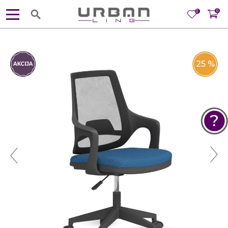
0
0
25
%
POMOĆ PRI KUPOVINI
Za više informacija, pomoć i
porudžbine
381 11 245 18 52
381 64 218 96 52
Radno vreme
Ponedeljak - Petak od
10:00 do 19:00