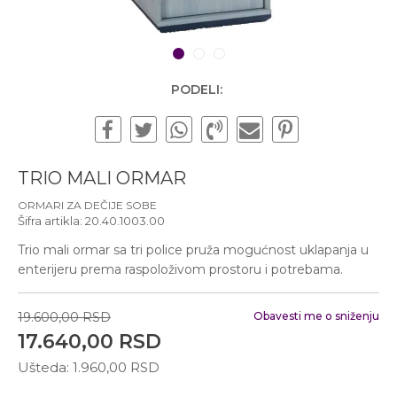
Subotom od 10:00 do
16:00 časova
Pišite nam
1
2
3
office@urbanline.rs
PODELI:
TRIO MALI ORMAR
ORMARI ZA DEČIJE SOBE
Šifra artikla:
20.40.1003.00
Trio mali ormar sa tri police pruža mogućnost uklapanja u
enterijeru prema raspoloživom prostoru i potrebama.
19.600,00
RSD
Obavesti me o sniženju
17.640,00
RSD
Ušteda:
1.960,00
RSD