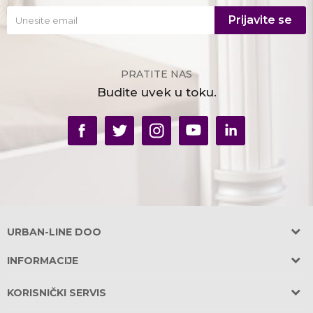
Prijavite se
PRATITE NAS
Budite uvek u toku.
URBAN-LINE DOO
Adresa:
INFORMACIJE
Požeška 31, Banovo Brdo
O nama
11030 Beograd, Srbija
KORISNIČKI SERVIS
OBEZBEĐEN PARKING u garaži zgrade!
Saradnja