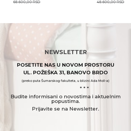
68.600,00
RSD
48.600,00
RSD
POŠALJI
NEWSLETTER
POSETITE NAS U NOVOM PROSTORU
UL. POŽEŠKA 31, BANOVO BRDO
(preko puta Šumarskog fakulteta, u blizini Ada Moll-a)
* * *
Budite informisani o novostima i aktuelnim
popustima.
Prijavite se na Newsletter.