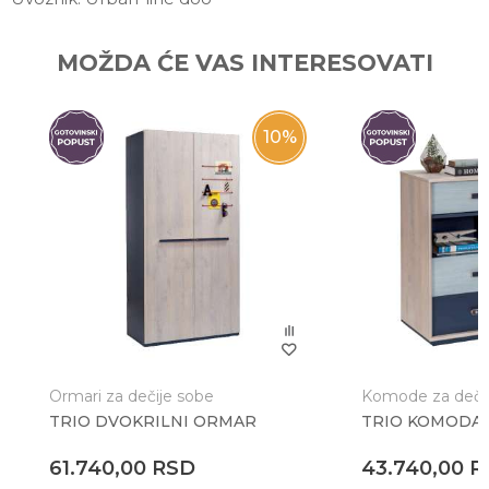
Ime/Nadimak
MOŽDA ĆE VAS INTERESOVATI
Email
10
%
Poruka
Ormari za dečije sobe
Komode za deči
TRIO DVOKRILNI ORMAR
TRIO KOMODA
Anti-spam zaštita - izračunajte koliko je 6 - 1 :
61.740,00
RSD
43.740,00
R