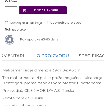
Količina:
DODAJ U KORPU
Uporedite proizvod
Sačuvajte u listi želja
Rok isporuke:
Rok isporuke 45-60 dana
KOMENTARI
O PROIZVODU
SPECIFIKAC
Mali ormar Trio je dimenzija 39xh104x46 cm.
Trio mali ormar sa tri police pruža mogućnost uklapanja
u enterijeru prema raspoloživom prostoru i potrebama.
Proizvodjač: CILEK MOBILYA A.S., Turska
Zemlja porekla: Turska
Uvoznik: Urban-line doo