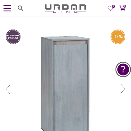
0
0
10
%
POMOĆ PRI KUPOVINI
Za više informacija, pomoć i
porudžbine
381 11 245 18 52
381 64 218 96 52
Radno vreme
Ponedeljak - Petak od
10:00 do 19:00