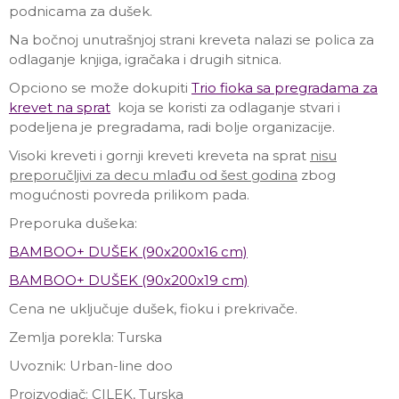
podnicama za dušek.
Na bočnoj unutrašnjoj strani kreveta nalazi se polica za
odlaganje knjiga, igračaka i drugih sitnica.
Opciono se može dokupiti
Trio fioka sa pregradama za
krevet na sprat
koja se koristi za odlaganje stvari i
podeljena je pregradama, radi bolje organizacije.
Visoki kreveti i gornji kreveti kreveta na sprat
nisu
preporučljivi za decu mlađu od šest godina
zbog
mogućnosti povreda prilikom pada.
Preporuka dušeka:
BAMBOO+ DUŠEK (90x200x16 cm)
BAMBOO+ DUŠEK (90x200x19 cm)
Cena ne uključuje dušek, fioku i prekrivače.
Zemlja porekla: Turska
Uvoznik: Urban-line doo
Proizvodjač: CILEK, Turska