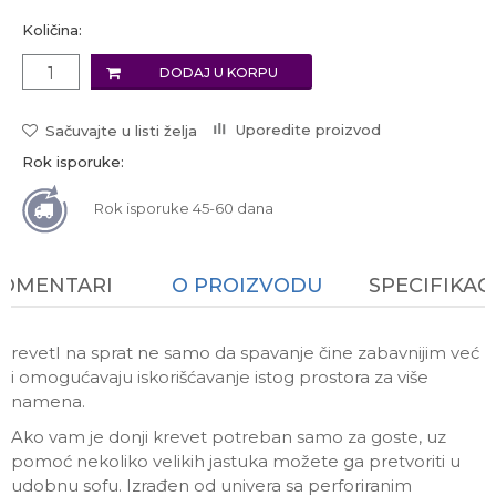
Količina:
DODAJ U KORPU
Uporedite proizvod
Sačuvajte u listi želja
Rok isporuke:
Rok isporuke 45-60 dana
KOMENTARI
O PROIZVODU
SPECIFIKAC
revetI na sprat ne samo da spavanje čine zabavnijim već
i omogućavaju iskorišćavanje istog prostora za više
namena.
Ako vam je donji krevet potreban samo za goste, uz
pomoć nekoliko velikih jastuka možete ga pretvoriti u
udobnu sofu. Izrađen od univera sa perforiranim