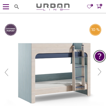
0
0
10
%
POMOĆ PRI KUPOVINI
Za više informacija, pomoć i
porudžbine
381 11 245 18 52
381 64 218 96 52
Radno vreme
Ponedeljak - Petak od
10:00 do 19:00