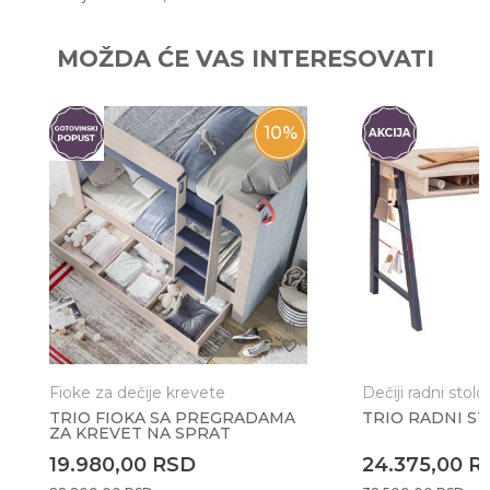
Ime/Nadimak
MOŽDA ĆE VAS INTERESOVATI
Email
10
%
Poruka
Fioke za dečije krevete
Dečiji radni stolo
TRIO FIOKA SA PREGRADAMA
TRIO RADNI S
ZA KREVET NA SPRAT
Anti-spam zaštita - izračunajte koliko je 4 + 1 :
19.980,00
RSD
24.375,00
R