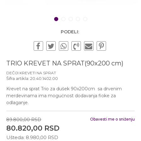
Subotom od 10:00 do
16:00 časova
Pišite nam
1
2
3
4
5
office@urbanline.rs
PODELI:
TRIO KREVET NA SPRAT(90x200 cm)
DEČIJI KREVETI NA SPRAT
Šifra artikla:
20.40.1402.00
Krevet na sprat Trio za dušek 90x200cm sa drvenim
merdevinama ima mogućnost dodavanja fioke za
odlaganje.
89.800,00
RSD
Obavesti me o sniženju
80.820,00
RSD
Ušteda:
8.980,00
RSD