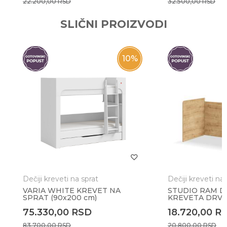
22.200,00
RSD
32.500,00
RSD
POŠALJI
SLIČNI PROIZVODI
10
%
Dečiji kreveti na sprat
Dečiji kreveti na 
VARIA WHITE KREVET NA
STUDIO RAM 
SPRAT (90x200 cm)
KREVETA DRV
75.330,00
RSD
18.720,00
R
83.700,00
RSD
20.800,00
RSD