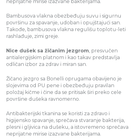
neprijatne mirise izazvane bakterijama.
Bambusova vlakna obezbeđuju suvu i sigurnu
površinu za spavanje, udoban i opujštajući san.
Takođe, bambusova vlakna regulišu toplotu-leti
rashlađuje, zimi greje.
Nice dušek sa žičanim jezgrom
, presvučen
antialergijskim platnom i kao takav predstavlja
odličan izbor za zdrav i miran san.
Žičano jezgro sa Bonelli oprugama obavijeno je
slojevima od PU pene i obezbeđuju pravilan
položaj kičme i čine da se pritisak širi preko cele
površine dušeka ravnomerno.
Antibakterijski tkanina se koristi za zdravo i
higijensko spavanje, sprečava stvaranje bakterija,
plesni i gljivica na dušeku, a istovremeno sprečava
neprijatne mirise izazvane bakterijama.