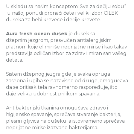
U skladu sa našim konceptom: Sve za dečiju sobu“
u našoj ponudi pronaći ćete i veliki izbor CILEK
dušeka za bebi krevece i dečije krevete.
Aura fresh ocean dušek
je dušek sa
džepnim jezgrom, presvučen antialergijskim
platnom koje eliminiše neprijatne mirise i kao takav
predstavlja odličan izbor za zdrav i miran san vašeg
deteta.
Sistem džepnog jezgra gde je svaka opruga
zasebna i ugiba se nazavisno od druge, omogućava
da se pritisak tela ravnomerno raspoređuje, što
daje veliku udobnost prilikom spavanja.
Antibakterijski tkanina omogućava zdravo i
higijensko spavanje, sprečava stvaranje bakterija,
plesni i gljivica na dušeku, a istovremeno sprečava
neprijatne mirise izazvane bakterijama.