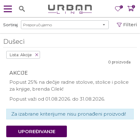
0
0
Filteri
Sortiraj
Dušeci
Lista: Akcije
0 proizvoda
AKCIJE
Popust 25% na dečije radne stolove, stolice i police
za knjige, brenda Cilek!
Popust važi od 01.08.2026. do 31.08.2026.
Za izabrane kriterijume nisu pronađeni proizvodi!
UPOREĐIVANJE