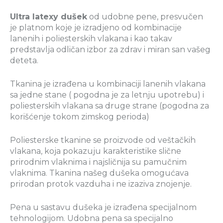
Ultra latexy dušek
od udobne pene, presvučen
je platnom koje je izradjeno od kombinacije
lanenih i poliesterskih vlakana i kao takav
predstavlja odličan izbor za zdrav i miran san vašeg
deteta.
Tkanina je izrađena u kombinaciji lanenih vlakana
sa jedne stane ( pogodna je za letnju upotrebu) i
poliesterskih vlakana sa druge strane (pogodna za
korišćenje tokom zimskog perioda)
Poliesterske tkanine se proizvode od veštačkih
vlakana, koja pokazuju karakteristike slične
prirodnim vlaknima i najsličnija su pamučnim
vlaknima. Tkanina našeg dušeka omogućava
prirodan protok vazduha i ne izaziva znojenje.
Pena u sastavu dušeka je izrađena specijalnom
tehnologijom. Udobna pena sa specijalno