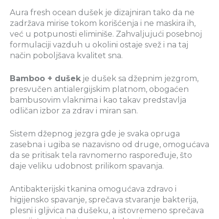
Aura fresh ocean dušek je dizajniran tako da ne
zadržava mirise tokom korišćenja i ne maskira ih,
već u potpunosti eliminiše. Zahvaljujući posebnoj
formulaciji vazduh u okolini ostaje svež i na taj
način poboljšava kvalitet sna.
Bamboo + dušek
je dušek sa džepnim jezgrom,
presvučen antialergijskim platnom, obogaćen
bambusovim vlaknima i kao takav predstavlja
odličan izbor za zdrav i miran san.
Sistem džepnog jezgra gde je svaka opruga
zasebna i ugiba se nazavisno od druge, omogućava
da se pritisak tela ravnomerno raspoređuje, što
daje veliku udobnost prilikom spavanja.
Antibakterijski tkanina omogućava zdravo i
higijensko spavanje, sprečava stvaranje bakterija,
plesni i gljivica na dušeku, a istovremeno sprečava