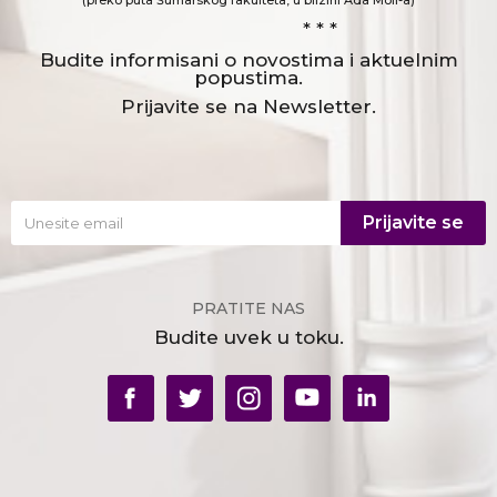
(preko puta Šumarskog fakulteta, u blizini Ada Moll-a)
* * *
Budite informisani o novostima i aktuelnim
popustima.
Prijavite se na Newsletter.
Prijavite se
PRATITE NAS
Budite uvek u toku.