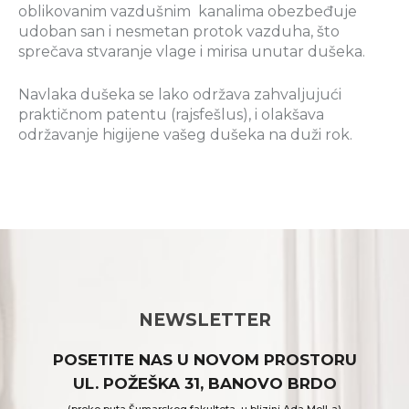
oblikovanim vazdušnim kanalima obezbeđuje
udoban san i nesmetan protok vazduha, što
sprečava stvaranje vlage i mirisa unutar dušeka.
Navlaka dušeka se lako održava zahvaljujući
praktičnom patentu (rajsfešlus), i olakšava
održavanje higijene vašeg dušeka na duži rok.
NEWSLETTER
POSETITE NAS U NOVOM PROSTORU
UL. POŽEŠKA 31, BANOVO BRDO