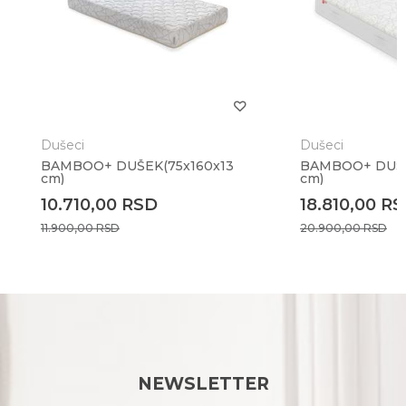
Dušeci
Dušeci
BAMBOO+ DUŠEK(75x160x13
BAMBOO+ DUŠE
cm)
cm)
10.710,00
RSD
18.810,00
RS
11.900,00
RSD
20.900,00
RSD
NEWSLETTER