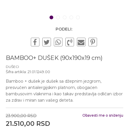
Subotom od 10:00 do
16:00 časova
Pišite nam
1
2
3
4
5
office@urbanline.rs
PODELI:
BAMBOO+ DUŠEK (90x190x19 cm)
DUŠECI
Šifra artikla:
21.01.1249.00
Bamboo + dušek je dušek sa džepnim jezgrom,
presvučen antialergijskim platnom, obogaćen
bambusovim vlaknima i kao takav predstavlja odličan izbor
za zdrav i miran san vašeg deteta.
23.900,00
RSD
Obavesti me o sniženju
21.510,00
RSD