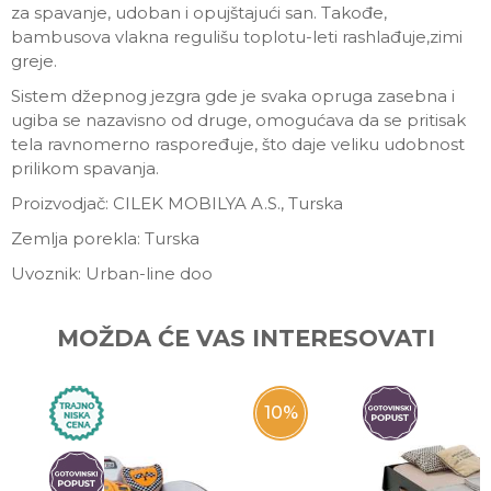
za spavanje, udoban i opujštajući san. Takođe,
bambusova vlakna regulišu toplotu-leti rashlađuje,zimi
greje.
Sistem džepnog jezgra gde je svaka opruga zasebna i
ugiba se nazavisno od druge, omogućava da se pritisak
tela ravnomerno raspoređuje, što daje veliku udobnost
prilikom spavanja.
Proizvodjač: CILEK MOBILYA A.S., Turska
Zemlja porekla: Turska
Uvoznik: Urban-line doo
Ime/Nadimak
MOŽDA ĆE VAS INTERESOVATI
Email
10
%