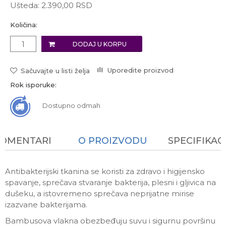
Ušteda:
2.390,00
RSD
Količina:
DODAJ U KORPU
Uporedite proizvod
Sačuvajte u listi želja
Rok isporuke:
Dostupno odmah
KOMENTARI
O PROIZVODU
SPECIFIKAC
Antibakterijski tkanina se koristi za zdravo i higijensko
spavanje, sprečava stvaranje bakterija, plesni i gljivica na
dušeku, a istovremeno sprečava neprijatne mirise
izazvane bakterijama.
Bambusova vlakna obezbeđuju suvu i sigurnu površinu