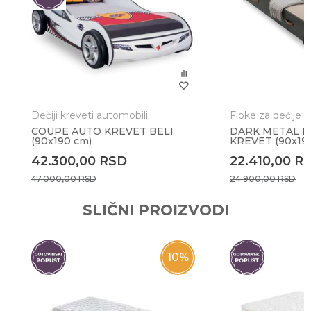
Poruka
Dečiji kreveti automobili
Fioke za dečije 
COUPE AUTO KREVET BELI
DARK METAL F
(90x190 cm)
KREVET (90x19
Anti-spam zaštita - izračunajte koliko je 9 - 4 :
42.300,00
RSD
22.410,00
R
47.000,00
RSD
24.900,00
RSD
POŠALJI
SLIČNI PROIZVODI
10
%