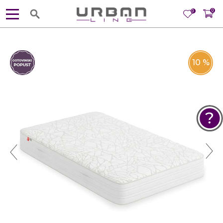
0
0
10
%
POMOĆ PRI KUPOVINI
Za više informacija, pomoć i
porudžbine
381 11 245 18 52
381 64 218 96 52
Radno vreme
Ponedeljak - Petak od
10:00 do 19:00