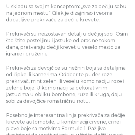
U skladu sa svojim konceptom: „sve za dečiju sobu
na jednom mestu” Cilek je dizajnirao i veoma
dopatljive prekrivače za dečije krevete.
Prekrivači su neizostavan detalj u dečijoj sobi. Osim
što štite posteljinu i jastuke od prašine tokom
dana, pretvaraju dečiji krevet u veselo mesto za
igranje i druženje.
Prekrivači za devojčice su nežnih boja sa detaljima
od čipke ili karnerima. Odaberite puder roze
prekrivač, mint zeleni ili veselu kombinaciju roze i
zelene boje. U kombinaciji sa dekorativnim
jastucima u obliku bombone, ruže ili kruga, daju
sobi za devojčice romatničnu notu.
Posebno je interesantna linija prekrivača za dečije
krevete automobile, u kombinaciji crvene, crne i
plave boje sa motivima Formule 1. Pažljivo