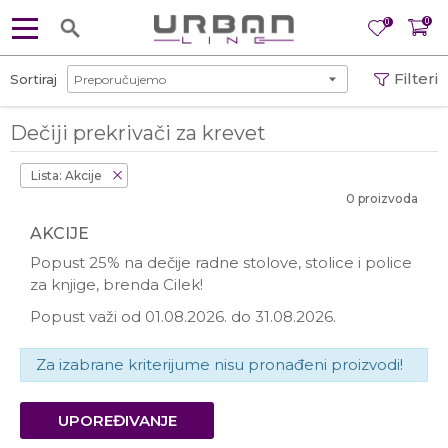
0
0
Filteri
Sortiraj
Dečiji prekrivači za krevet
Lista: Akcije
0 proizvoda
AKCIJE
Popust 25% na dečije radne stolove, stolice i police
za knjige, brenda Cilek!
Popust važi od 01.08.2026. do 31.08.2026.
Za izabrane kriterijume nisu pronađeni proizvodi!
UPOREĐIVANJE