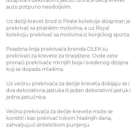
dizajnirani dekorativni jastuci učiniće dečiji krevet
auto potpuno neodoljivim.
Uz dečiji krevet brod iz Pirate kolekcije dizajniran je
prekrivač sa piratskim motivima, a uz Royal
kolekciju prekrivač sa motivima iz konjičkog sporta.
Posebna linija prekrivača brenda CILEK su
prekrivači za krevete za tinejdžere. Ovde ćete
pronaći prekrivače mirnijih boja i svedenog dizajna
koji se dopada mladima.
Uz većinu prekrivača za dečije kreveta dobijaju se i
dva dekorativna jastuka ili jedan dekorativni jastuk i
jedna jastučnica.
Većina prekrivača za dečije krevete može se
koristiti i kao pokrivač tokom hladnijih dana,
zahvaljujući sintetičkom punjenju.