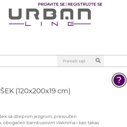
PRIJAVITE SE
REGISTRUJTE SE
0
0
Pretraži sajt
EK (120x200x19 cm)
POMOĆ PRI KUPOVINI
Za više informacija, pomoć i
porudžbine
381 11 245 18 52
šek sa džepnim jezgrom, presvučen
381 64 218 96 52
om, obogaćen bambusovim vlaknima i kao takav