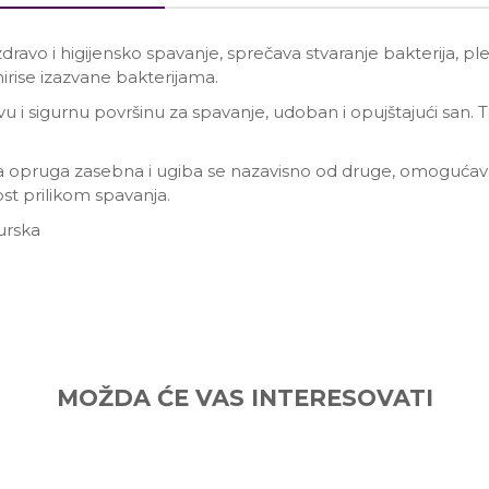
zdravo i higijensko spavanje, sprečava stvaranje bakterija, ples
rise izazvane bakterijama.
i sigurnu površinu za spavanje, udoban i opujštajući san.
a opruga zasebna i ugiba se nazavisno od druge, omogućava
st prilikom spavanja.
urska
Email
MOŽDA ĆE VAS INTERESOVATI