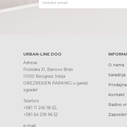
URBAN-LINE DOO
INFORMA
Adresa:
O nama
Požeška 31, Banovo Brdo
Saradnja
11030 Beograd, Srbija
OBEZBEĐEN PARKING u garaži
Prodajna
zgrade!
Kontakt
Telefoni:
Radno v
+381 11 245 18 52,
+381 64 218 96 52
Zaposlen
e-mail: