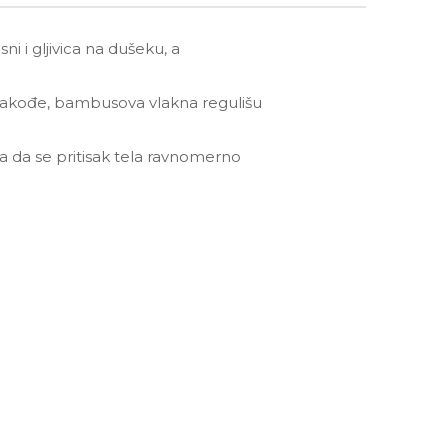
ni i gljivica na dušeku, a
 Takođe, bambusova vlakna regulišu
 da se pritisak tela ravnomerno