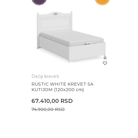
Anti-spam zaštita - izračunajte koliko je 9 - 4
POŠALJI
Dečiji kreveti
RUSTIC WHITE KREVET SA
KUTIJOM (120x200 cm)
67.410,00
RSD
74.900,00
RSD