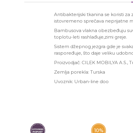
Antibakterijski tkanina se koristi za 
istovremeno sprečava neprijatne mi
Bambusova vlakna obezbeđuju suvu 
toplotu-leti rashlađuje,zimi greje.
Sistem džepnog jezgra gde je svak
raspoređuje, što daje veliku udobno
Proizvodjač: CILEK MOBILYA A.S., T
Zemlja porekla: Turska
Uvoznik: Urban-line doo
Ime/Nadimak
Poruka
10
%