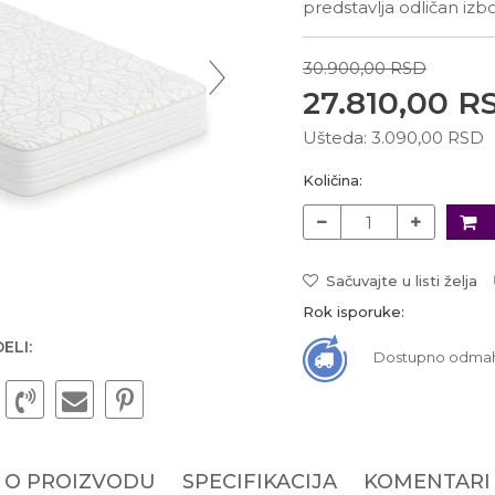
predstavlja odličan izb
30.900,00
RSD
27.810,00
R
Ušteda:
3.090,00
RSD
Količina:
Sačuvajte u listi želja
Rok isporuke:
ELI:
Dostupno odma
O PROIZVODU
SPECIFIKACIJA
KOMENTARI