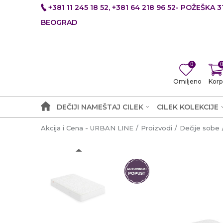
+381 11 245 18 52, +381 64 218 96 52- POŽEŠKA 31
BEOGRAD
0
Omiljeno
Korp
DEČIJI NAMEŠTAJ CILEK
CILEK KOLEKCIJE
Akcija i Cena - URBAN LINE
Proizvodi
Dečije sobe