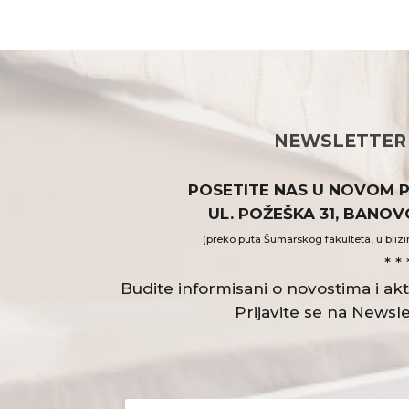
NEWSLETTER
POSETITE NAS U NOVOM 
UL. POŽEŠKA 31, BANO
(preko puta Šumarskog fakulteta, u blizi
* * 
Budite informisani o novostima i a
Prijavite se na Newsle