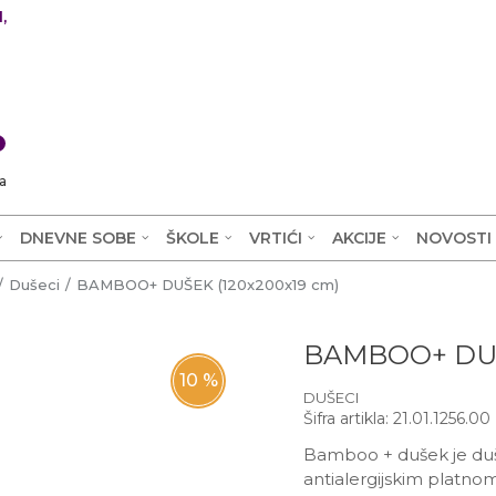
,
0
a
DNEVNE SOBE
ŠKOLE
VRTIĆI
AKCIJE
NOVOSTI
Dušeci
BAMBOO+ DUŠEK (120x200x19 cm)
BAMBOO+ DUŠ
10
%
DUŠECI
Šifra artikla:
21.01.1256.00
Bamboo + dušek je du
antialergijskim platn