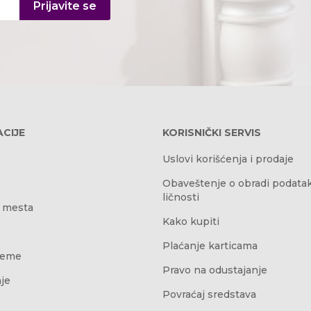
Prijavite se
CIJE
KORISNIČKI SERVIS
Uslovi korišćenja i prodaje
Obaveštenje o obradi podata
ličnosti
 mesta
Kako kupiti
Plaćanje karticama
reme
Pravo na odustajanje
je
Povraćaj sredstava