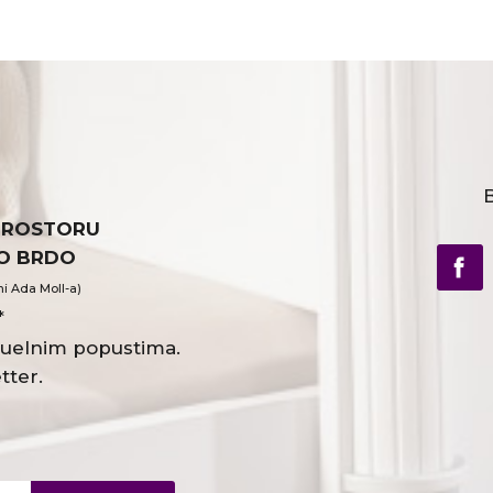
B
PROSTORU
VO BRDO
ni Ada Moll-a)
*
ktuelnim popustima.
tter.