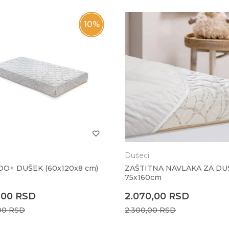
10
%
Dušeci
O+ DUŠEK (60x120x8 cm)
ZAŠTITNA NAVLAKA ZA DU
75x160cm
,00
RSD
2.070,00
RSD
00
RSD
2.300,00
RSD