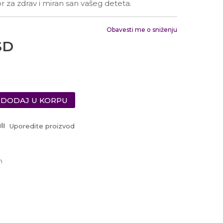
Radno vreme
or za zdrav i miran san vašeg deteta.
Ponedeljak - Petak od
10:00 do 19:00
Subotom od 10:00 do
Obavesti me o sniženju
16:00 časova
SD
Pišite nam
office@urbanline.rs
DODAJ U KORPU
Uporedite proizvod
h