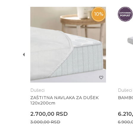
10
%
10
%
x13 cm)
Dušeci
Dušeci
ZAŠTITNA NAVLAKA ZA DUŠEK
BAMBO
120x200cm
2.700,00
RSD
6.210
3.000,00
RSD
6.900,