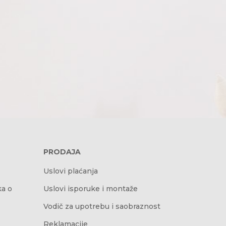
PRODAJA
Uslovi plaćanja
ka o
Uslovi isporuke i montaže
Vodič za upotrebu i saobraznost
Reklamacije