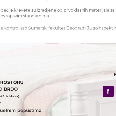
 dečije krevete su izradjene od prvoklasnih materijala 
 evropskim standardima.
 je kontrolisao Šumarski fakultet Beograd i Jugoinspekt 
B
PROSTORU
VO BRDO
ni Ada Moll-a)
*
ktuelnim popustima.