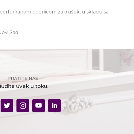
sa perforiranom podnicom za dušek, u skladu sa
Novi Sad.
PRATITE NAS
udite uvek u toku.