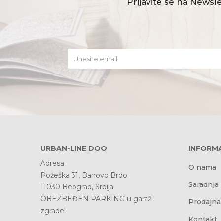
Prijavite se na Newsle
URBAN-LINE DOO
INFORMA
Adresa:
O nama
Požeška 31, Banovo Brdo
Saradnja
11030 Beograd, Srbija
OBEZBEĐEN PARKING u garaži
Prodajna
zgrade!
Kontakt