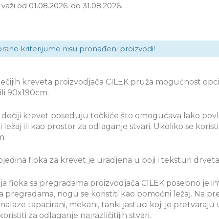
važi od 01.08.2026. do 31.08.2026.
brane kriterijume nisu pronađeni proizvodi!
dečijih kreveta proizvodjača CILEK pruža mogućnost opci
ili 90x190cm.
 dečiji krevet poseduju točkiće što omogućava lako povla
ležaj ili kao prostor za odlaganje stvari. Ukoliko se korist
m.
jedina fioka za krevet je uradjena u boji i teksturi drve
ija fioka sa pregradama proizvodjača CILEK posebno je in
a pregradama, nogu se koristiti kao pomoćni ležaj. Na pre
e nalaze tapacirani, mekani, tanki jastuci koji je pretvar
ristiti za odlaganje najrazličitijih stvari.