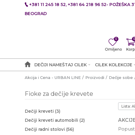
+381 11 245 18 52, +381 64 218 96 52- POŽEŠKA 31
BEOGRAD
0
Omiljeno
Korp
DEČIJI NAMEŠTAJ CILEK
CILEK KOLEKCIJE
Akcija i Cena - URBAN LINE
Proizvodi
Dečije sobe
Fioke za dečije krevete
Lista: A
Dečiji kreveti
(3)
AKCIJ
Dečiji kreveti automobili
(2)
Popust 
Dečiji radni stolovi
(56)