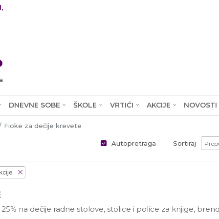
,
0
a
DNEVNE SOBE
ŠKOLE
VRTIĆI
AKCIJE
NOVOSTI
Fioke za dečije krevete
Autopretraga
Sortiraj
kcije
E
25% na dečije radne stolove, stolice i police za knjige, brend