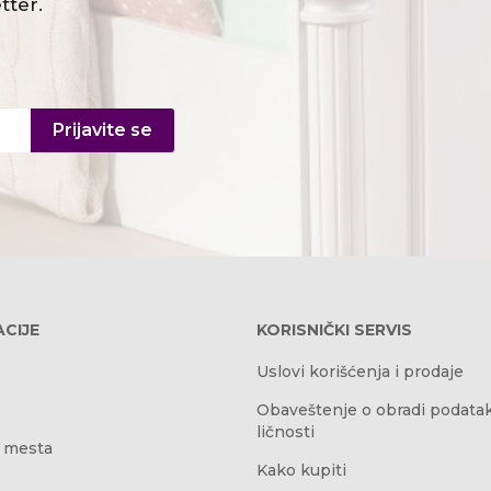
tter.
Prijavite se
CIJE
KORISNIČKI SERVIS
Uslovi korišćenja i prodaje
Obaveštenje o obradi podata
ličnosti
 mesta
Kako kupiti