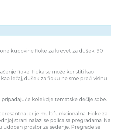
one kupovine fioke za krevet za dušek: 90
čenje fioke. Fioka se može koristiti kao
i kao ležaj, dušek za fioku ne sme preći visinu
ta pripadajuće kolekcije tematske dečije sobe.
teresantna jer je multifunkcionalna. Fioke za
dnjoj strani nalazi se polica sa pregradama. Na
aju u udoban prostor za sedenje. Pregrade se