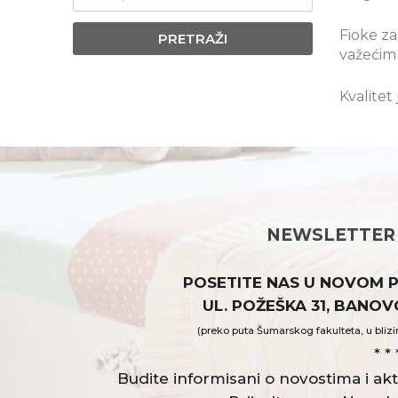
Fioke za
PRETRAŽI
važećim
Kvalitet
NEWSLETTER
POSETITE NAS U NOVOM 
UL. POŽEŠKA 31, BANO
(preko puta Šumarskog fakulteta, u blizi
* * 
Budite informisani o novostima i a