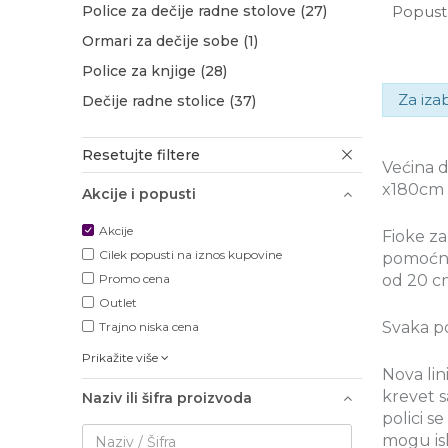
Police za dečije radne stolove
(27)
Popust 
Ormari za dečije sobe
(1)
Police za knjige
(28)
Za iza
Dečije radne stolice
(37)
Resetujte filtere
Većina 
x180cm 
Akcije i popusti
Akcije
Fioke za
Cilek popusti na iznos kupovine
pomoćni 
Promo cena
od 20 c
Outlet
Svaka po
Trajno niska cena
Prikažite više
Nova lin
krevet s
Naziv ili šifra proizvoda
polici s
mogu isko