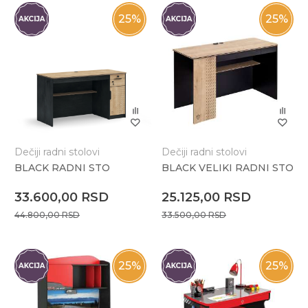
25
%
25
%
Dečiji radni stolovi
Dečiji radni stolovi
BLACK RADNI STO
BLACK VELIKI RADNI STO
33.600,00
RSD
25.125,00
RSD
44.800,00
RSD
33.500,00
RSD
25
%
25
%