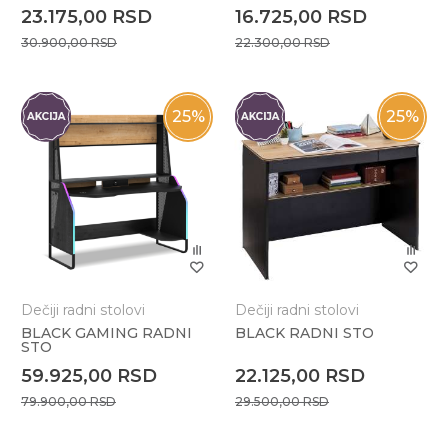
23.175,00
RSD
16.725,00
RSD
30.900,00
RSD
22.300,00
RSD
25
%
25
%
Dečiji radni stolovi
Dečiji radni stolovi
BLACK GAMING RADNI
BLACK RADNI STO
STO
59.925,00
RSD
22.125,00
RSD
79.900,00
RSD
29.500,00
RSD