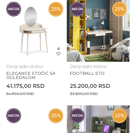
25
%
25
%
Dečiji radni stolovi
Dečiji radni stolovi
ELEGANCE STOČIĆ SA
FOOTBALL STO
OGLEDALOM
41.175,00
RSD
25.200,00
RSD
54.900,00
RSD
33.600,00
RSD
25
%
25
%