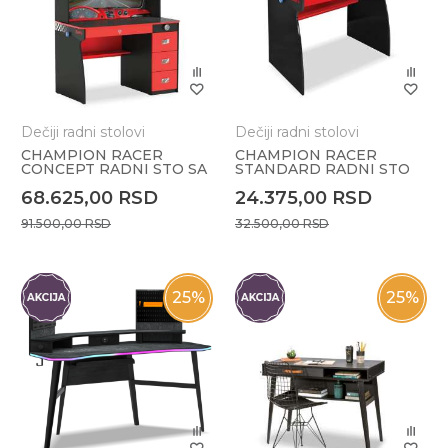
Dečiji radni stolovi
Dečiji radni stolovi
CHAMPION RACER
CHAMPION RACER
CONCEPT RADNI STO SA
STANDARD RADNI STO
DODATKOM
68.625,00
RSD
24.375,00
RSD
91.500,00
RSD
32.500,00
RSD
25
%
25
%