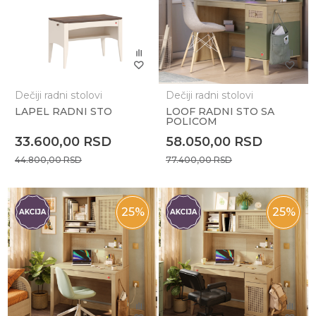
Dečiji radni stolovi
Dečiji radni stolovi
LAPEL RADNI STO
LOOF RADNI STO SA
POLICOM
33.600,00
RSD
58.050,00
RSD
44.800,00
RSD
77.400,00
RSD
25
%
25
%