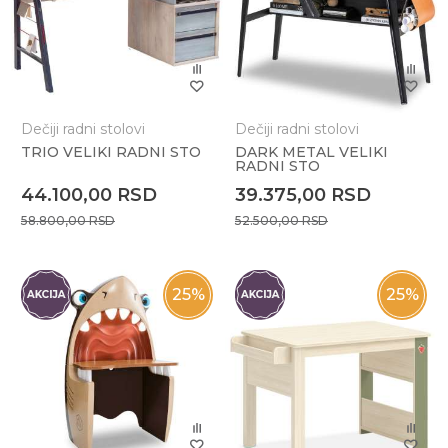
Dečiji radni stolovi
Dečiji radni stolovi
TRIO VELIKI RADNI STO
DARK METAL VELIKI
RADNI STO
44.100,00
RSD
39.375,00
RSD
58.800,00
RSD
52.500,00
RSD
25
%
25
%