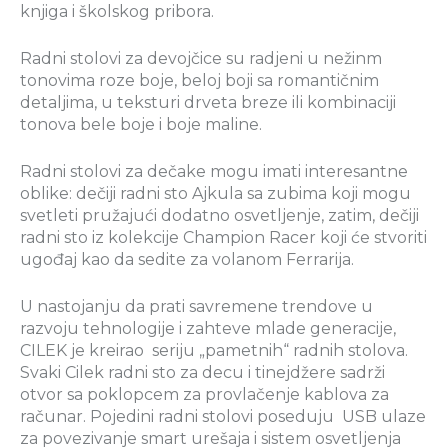
knjiga i školskog pribora.
Radni stolovi za devojčice su radjeni u nežinm
tonovima roze boje, beloj boji sa romantičnim
detaljima, u teksturi drveta breze ili kombinaciji
tonova bele boje i boje maline.
Radni stolovi za dečake mogu imati interesantne
oblike: dečiji radni sto Ajkula sa zubima koji mogu
svetleti pružajući dodatno osvetljenje, zatim, dečiji
radni sto iz kolekcije Champion Racer koji će stvoriti
ugođaj kao da sedite za volanom Ferrarija.
U nastojanju da prati savremene trendove u
razvoju tehnologije i zahteve mlade generacije,
CILEK je kreirao seriju „pametnih“ radnih stolova.
Svaki Cilek radni sto za decu i tinejdžere sadrži
otvor sa poklopcem za provlačenje kablova za
računar. Pojedini radni stolovi poseduju USB ulaze
za povezivanje smart urešaja i sistem osvetljenja