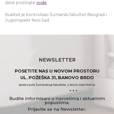
dete pročitajte
ovde
.
Kvalitet je kontrolisao Šumarski fakultet Beograd i
Jugoinspekt Novi Sad.
NEWSLETTER
POSETITE NAS U NOVOM PROSTORU
UL. POŽEŠKA 31, BANOVO BRDO
(preko puta Šumarskog fakulteta, u blizini Ada Moll-a)
* * *
Budite informisani o novostima i aktuelnim
popustima.
Prijavite se na Newsletter.