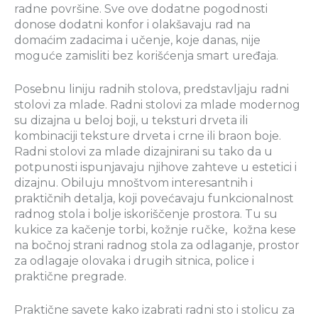
radne površine. Sve ove dodatne pogodnosti
donose dodatni konfor i olakšavaju rad na
domaćim zadacima i učenje, koje danas, nije
moguće zamisliti bez korišćenja smart uređaja.
Posebnu liniju radnih stolova, predstavljaju radni
stolovi za mlade. Radni stolovi za mlade modernog
su dizajna u beloj boji, u teksturi drveta ili
kombinaciji teksture drveta i crne ili braon boje.
Radni stolovi za mlade dizajnirani su tako da u
potpunosti ispunjavaju njihove zahteve u estetici i
dizajnu. Obiluju mnoštvom interesantnih i
praktičnih detalja, koji povećavaju funkcionalnost
radnog stola i bolje iskoriščenje prostora. Tu su
kukice za kačenje torbi, kožnje ručke, kožna kese
na bočnoj strani radnog stola za odlaganje, prostor
za odlagaje olovaka i drugih sitnica, police i
praktične pregrade.
Praktične savete kako izabrati radni sto i stolicu za