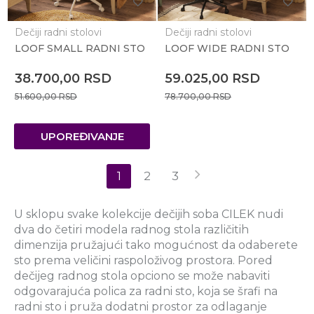
Dečiji radni stolovi
Dečiji radni stolovi
LOOF SMALL RADNI STO
LOOF WIDE RADNI STO
38.700,00
RSD
59.025,00
RSD
51.600,00
RSD
78.700,00
RSD
UPOREĐIVANJE
1
2
3
U sklopu svake kolekcije dečijih soba CILEK nudi
dva do četiri modela radnog stola različitih
dimenzija pružajući tako mogućnost da odaberete
sto prema veličini raspoloživog prostora. Pored
dečijeg radnog stola opciono se može nabaviti
odgovarajuća polica za radni sto, koja se šrafi na
radni sto i pruža dodatni prostor za odlaganje