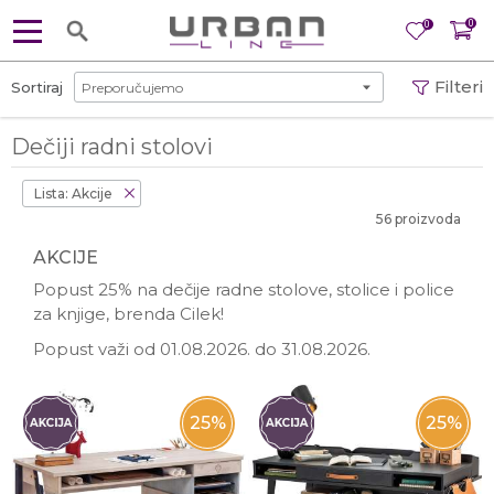
0
0
Filteri
Sortiraj
Dečiji radni stolovi
Lista: Akcije
56 proizvoda
AKCIJE
Popust 25% na dečije radne stolove, stolice i police
za knjige, brenda Cilek!
Popust važi od 01.08.2026. do 31.08.2026.
25
%
25
%