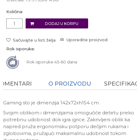
Količina:
DODAJ U KORPU
Uporedite proizvod
Sačuvajte u listi želja
Rok isporuke:
Rok isporuke 45-60 dana
KOMENTARI
O PROIZVODU
SPECIFIKAC
Gaming sto je dimenzija 142x72xh154 cm.
Svojim oblikom i dimenzijama omogućiće detetu preko
potrebnu udobnost dok igra igrice. Zakrivljeni oblik ka
napred pruža ergonomsku potporu dečijim rukama i
zglobovima, pružajući maksimalnu udobnost tokom