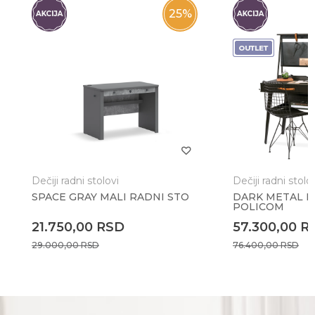
25
%
Dečiji radni stolovi
Dečiji radni stolo
SPACE GRAY MALI RADNI STO
DARK METAL R
POLICOM
21.750,00
RSD
57.300,00
R
29.000,00
RSD
76.400,00
RSD