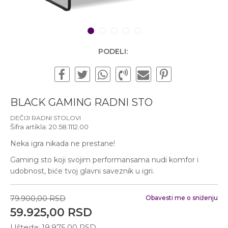
Subotom od 10:00 do
16:00 časova
Pišite nam
1
2
3
4
5
office@urbanline.rs
PODELI:
BLACK GAMING RADNI STO
DEČIJI RADNI STOLOVI
Šifra artikla:
20.58.1112.00
Neka igra nikada ne prestane!
Gaming sto koji svojim performansama nudi komfor i
udobnost, biće tvoj glavni saveznik u igri.
79.900,00
RSD
Obavesti me o sniženju
59.925,00
RSD
Ušteda:
19.975,00
RSD