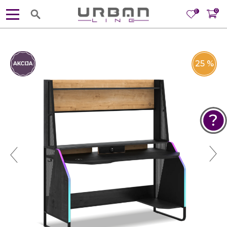
0
0
25
%
POMOĆ PRI KUPOVINI
Za više informacija, pomoć i
porudžbine
381 11 245 18 52
381 64 218 96 52
Radno vreme
Ponedeljak - Petak od
10:00 do 19:00