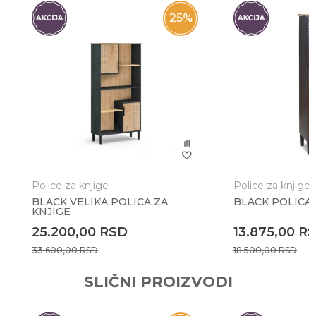
Email
25
%
Poruka
Police za knjige
Police za knjige
BLACK VELIKA POLICA ZA
BLACK POLICA 
KNJIGE
Anti-spam zaštita - izračunajte koliko je 2 + 3 :
25.200,00
RSD
13.875,00
R
33.600,00
RSD
18.500,00
RSD
POŠALJI
SLIČNI PROIZVODI