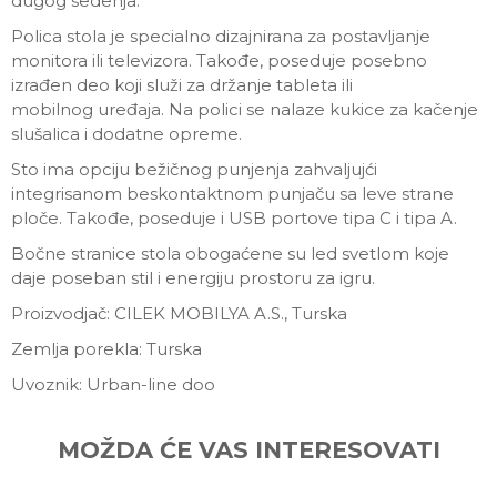
dugog sedenja.
Polica stola je specialno dizajnirana za postavljanje
monitora ili televizora. Takođe, poseduje posebno
izrađen deo koji služi za držanje tableta ili
mobilnog uređaja. Na polici se nalaze kukice za kačenje
slušalica i dodatne opreme.
Sto ima opciju bežičnog punjenja zahvaljujći
integrisanom beskontaktnom punjaču sa leve strane
ploče. Takođe, poseduje i USB portove tipa C i tipa A.
Bočne stranice stola obogaćene su led svetlom koje
daje poseban stil i energiju prostoru za igru.
Proizvodjač: CILEK MOBILYA A.S., Turska
Zemlja porekla: Turska
Uvoznik: Urban-line doo
Ime/Nadimak
MOŽDA ĆE VAS INTERESOVATI