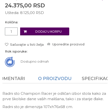
24.375,00
RSD
Ušteda:
8.125,00
RSD
Količina:
DODAJ U KORPU
Uporedite proizvod
Sačuvajte u listi želja
Rok isporuke:
Dostupno odmah
KOMENTARI
O PROIZVODU
SPECIFIKAC
Radni sto Champion Racer je odličan izbor stola kako za
prve školske dane vaših mališana, tako i za starije đake.
Radni sto je dimenzija 107xh76x68 cm.