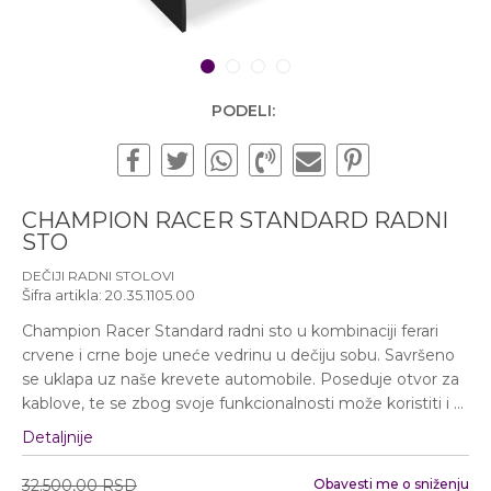
Subotom od 10:00 do
16:00 časova
Pišite nam
1
2
3
4
office@urbanline.rs
PODELI:
CHAMPION RACER STANDARD RADNI
STO
DEČIJI RADNI STOLOVI
Šifra artikla:
20.35.1105.00
Champion Racer Standard radni sto u kombinaciji ferari
crvene i crne boje uneće vedrinu u dečiju sobu. Savršeno
se uklapa uz naše krevete automobile. Poseduje otvor za
kablove, te se zbog svoje funkcionalnosti može koristiti i
...
Detaljnije
32.500,00
RSD
Obavesti me o sniženju