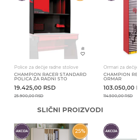
Poruka
Police za dečije radne stolove
Ormari za dečije
CHAMPION RACER STANDARD
CHAMPION REC
POLICA ZA RADNI STO
ORMAR
Anti-spam zaštita - izračunajte koliko je 4 + 1 :
19.425,00
RSD
103.050,00
25.900,00
RSD
114.500,00
RSD
POŠALJI
SLIČNI PROIZVODI
25
%