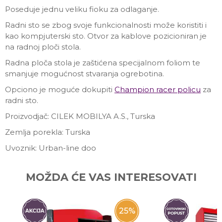
Poseduje jednu veliku fioku za odlaganje.
Radni sto se zbog svoje funkcionalnosti može koristiti i
kao kompjuterski sto. Otvor za kablove pozicioniran je
na radnoj ploči stola.
Radna ploča stola je zaštićena specijalnom foliom te
smanjuje mogućnost stvaranja ogrebotina.
Opciono je moguće dokupiti
Champion racer policu
za
radni sto.
Proizvodjač: CILEK MOBILYA A.S., Turska
Zemlja porekla: Turska
Uvoznik: Urban-line doo
Ime/Nadimak
MOŽDA ĆE VAS INTERESOVATI
Email
25
%