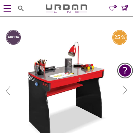
0
0
25
%
POMOĆ PRI KUPOVINI
Za više informacija, pomoć i
porudžbine
381 11 245 18 52
381 64 218 96 52
Radno vreme
Ponedeljak - Petak od
10:00 do 19:00