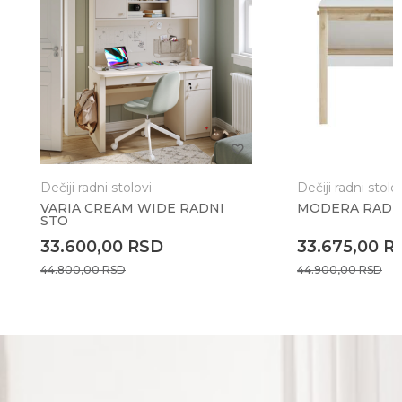
Dečiji radni stolovi
Dečiji radni stolo
VARIA CREAM WIDE RADNI
MODERA RADN
STO
33.600,00
RSD
33.675,00
R
44.800,00
RSD
44.900,00
RSD