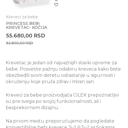
Kreveci za bebe
PRINCESS BEBI
KREVETAC- KOČIJA
(70x130 cm) sa dušekom
55.680,00
RSD
92.800,00
RSD
Krevetac je jedan od najvažnijih stavki opreme za
bebe. Posvetite pažnju odabiru kreveca kako biste
obezbedili svom detetu odrastanje u sigurnosti i
okruženju koje pruža zdrav i miran san.
Kreveci za bebe proizvodjača CILEK prepoznatljivi
su pre svega po svojoj funkcionalnosti, ali i
besprekornom dizajnu.
Na prvom mestu preporučujemo da pogledate
konvertibilne bebi krevece 3u1 ili 5u1 sa fiokama,