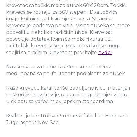
krevetac sa točkićima za dušek 60x120cm. Točkići
kreveca se rotiraju za 360 stepeni. Dva točkića
imaju kočnice za fiksiranje kreveca. Stranica
kreveca je podesiva po visini. Visina dušeka se može
podesiti u nekoliko različitih nivoa. Krevetac
poseduje dotatak kojim se može fiksirati uz
roditeljski krevet. Više o krevecima koji se mogu
spojiti sa bračnim krevetom pročitajte
ovde.
Naši kreveci za bebe izrađeni su od univera i
medjijapana sa perforiranom podnicom za dušek.
Naše krevece karakterišu zaobljene ivice, materijali
neškodljivi za zdravlje, otporni na grebanje i vlagu,
u skladu sa važećim evropskim standardima.
Kvalitet je kontrolisao Šumarski fakultet Beograd i
Jugoinspekt Novi Sad.