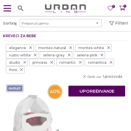
0
0
Filteri
Sortiraj
KREVECI ZA BEBE
elegance
montes-natural
montes-white
rustic-white
selena-grey
selena-pink
studio
princess
romantic
romantica
flora
1 proizvoda
Obriši sve
UPOREĐIVANJE
40
%