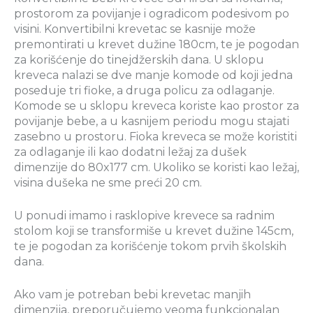
prostorom za povijanje i ogradicom podesivom po
visini. Konvertibilni krevetac se kasnije može
premontirati u krevet dužine 180cm, te je pogodan
za korišćenje do tinejdžerskih dana. U sklopu
kreveca nalazi se dve manje komode od koji jedna
poseduje tri fioke, a druga policu za odlaganje.
Komode se u sklopu kreveca koriste kao prostor za
povijanje bebe, a u kasnijem periodu mogu stajati
zasebno u prostoru. Fioka kreveca se može koristiti
za odlaganje ili kao dodatni ležaj za dušek
dimenzije do 80x177 cm. Ukoliko se koristi kao ležaj,
visina dušeka ne sme preći 20 cm.
U ponudi imamo i rasklopive krevece sa radnim
stolom koji se transformiše u krevet dužine 145cm,
te je pogodan za korišćenje tokom prvih školskih
dana.
Ako vam je potreban bebi krevetac manjih
dimenzija, preporučujemo veoma funkcionalan