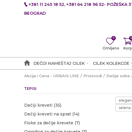
+381 11 245 18 52, +381 64 218 96 52- POŽEŠKA 31
BEOGRAD
0
Omiljeno
Korp
DEČIJI NAMEŠTAJ CILEK
CILEK KOLEKCIJE
Akcija i Cena - URBAN LINE
Proizvodi
Dečije sobe
TEPISI
elegan
Dečiji kreveti
(35)
selena-
Dečiji kreveti na sprat
(14)
Fioke za dečije krevete
(7)
Ogradice za dečije krevete
(7)