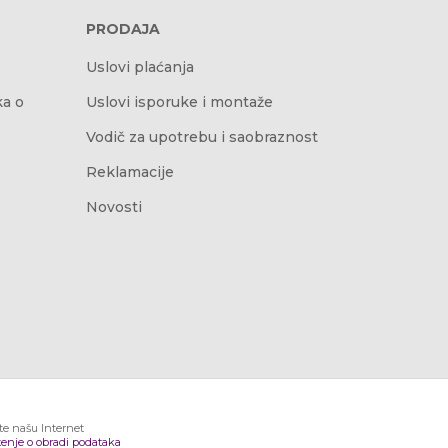
PRODAJA
Uslovi plaćanja
ka o
Uslovi isporuke i montaže
Vodič za upotrebu i saobraznost
Reklamacije
Novosti
ite našu Internet
enje o obradi podataka