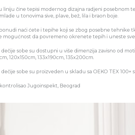
liniju čine tepisi modernog dizajna radjeni posebnom t
mlade u tonovima sive, plave, bež, lila i braon boje.
ponudi naći ćete i tepihe koji se zbog posebne tehnike tkan
e mogućnost da povremeno okrenete tepih i uneste svež
a dečije sobe su dostupni u više dimenzija zavisno od mo
cm, 120x150cm, 133x190cm, 135x200cm.
za dečije sobe su proizveden u skladu sa OEKO TEX 100+
 kontrolisao Jugoinspekt, Beograd