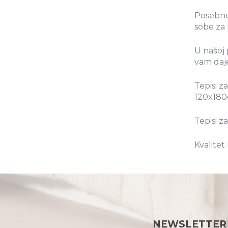
Posebnu 
sobe za 
U našoj 
vam daj
Tepisi z
120x180
Tepisi 
Kvalitet
NEWSLETTER