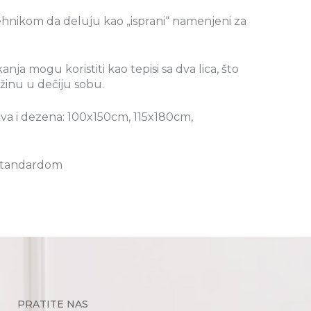
ehnikom da deluju kao „isprani“ namenjeni za
ja mogu koristiti kao tepisi sa dva lica, što
inu u dečiju sobu.
tiva i dezena: 100x150cm, 115x180cm,
 standardom
PRATITE NAS