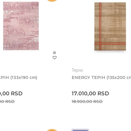
Tepisi
PIH (133x190 cm)
ENERGY TEPIH (135x200 c
0,00
RSD
17.010,00
RSD
,00
RSD
18.900,00
RSD