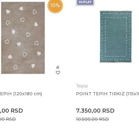
10
%
Tepisi
EPIH (120x180 cm)
POINT TEPIH TIRKIZ (115x1
0,00
RSD
7.350,00
RSD
,00
RSD
10.500,00
RSD