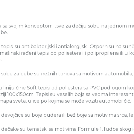
 sa svojim konceptom: „sve za dečiju sobu na jednom mestu”
obe.
i tepisi su antibakterijski i antialergijski. Otpornisu na sun
mašinski rađeni tepisi od poliestera ili polipropilena ili u 
u.
a sobe za bebe su nežnih tonova sa motivom automobila, srca
liniju čine Soft tepisi od poliestera sa PVC podlogom koja
iji 100x150cm. Tepisi su veselih boja sa veoma interesan
mapa sveta, ulice po kojima se može voziti automobilčić.
a devojčice su boje pudera ili bež boje sa motivima srca, lep
a dečake su tematski sa motivima Formule 1, fudbalskog ig