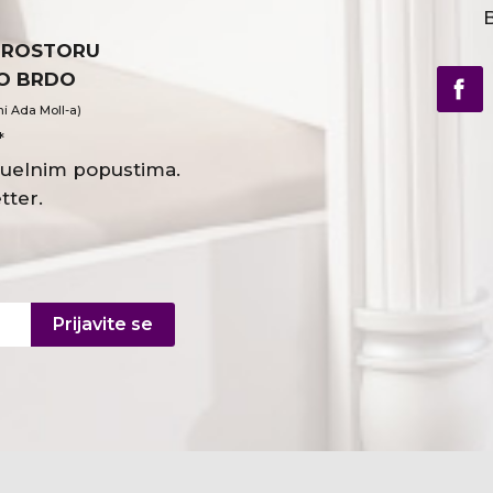
B
PROSTORU
VO BRDO
ni Ada Moll-a)
*
ktuelnim popustima.
tter.
Prijavite se