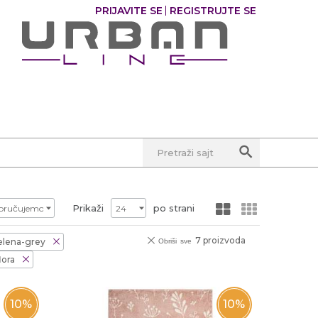
PRIJAVITE SE
REGISTRUJTE SE
0
Pretraži sajt
Prikaži
po strani
7 proizvoda
elena-grey
Obriši sve
lora
10
%
10
%