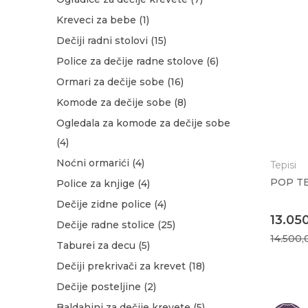
Kreveci za bebe
(1)
Dečiji radni stolovi
(15)
Police za dečije radne stolove
(6)
Ormari za dečije sobe
(16)
Komode za dečije sobe
(8)
Ogledala za komode za dečije sobe
(4)
Noćni ormarići
(4)
Tepisi
POP TE
Police za knjige
(4)
Dečije zidne police
(4)
13.05
Dečije radne stolice
(25)
14.500
Taburei za decu
(5)
Dečiji prekrivači za krevet
(18)
Dečije posteljine
(2)
Baldahini za dečije krevete
(5)