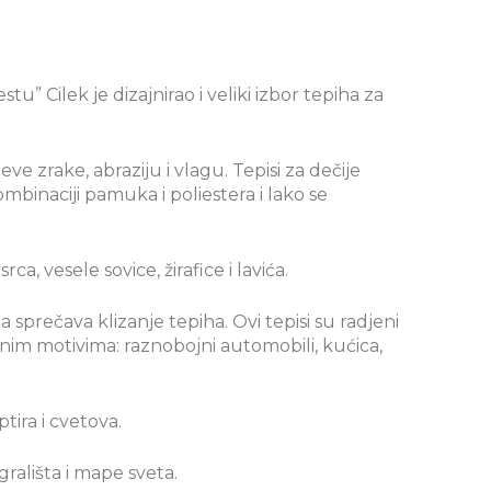
 Cilek je dizajnirao i veliki izbor tepiha za
čeve zrake, abraziju i vlagu. Tepisi za dečije
kombinaciji pamuka i poliestera i lako se
, vesele sovice, žirafice i lavića.
 sprečava klizanje tepiha. Ovi tepisi su radjeni
tnim motivima: raznobojni automobili, kućica,
tira i cvetova.
rališta i mape sveta.