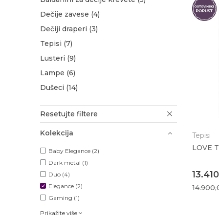
Dečije zavese
(4)
Dečiji draperi
(3)
Tepisi
(7)
Lusteri
(9)
Lampe
(6)
Dušeci
(14)
Resetujte filtere
Kolekcija
Tepisi
LOVE T
Baby Elegance (2)
Dark metal (1)
13.41
Duo (4)
Elegance (2)
14.900
Gaming (1)
Prikažite više