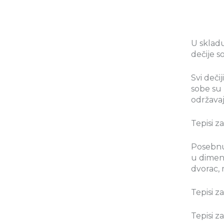
U skladu
dečije s
Svi dečij
sobe su 
održavaj
Tepisi z
Posebnu 
u dimenz
dvorac, 
Tepisi z
Tepisi z