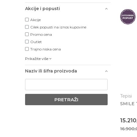
Akcije i popusti
Akcije
Cilek popusti na iznos kupovine
Promo cena
Outlet
Trajno niska cena
Prikažite više
Naziv ili šifra proizvoda
Tepisi
PRETRAŽI
SMILE 
15.21
16.900