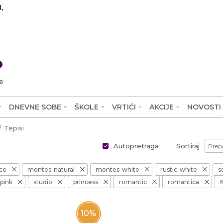
,
0
a
DNEVNE SOBE
ŠKOLE
VRTIĆI
AKCIJE
NOVOSTI
Tepisi
Autopretraga
Sortiraj
ce
montes-natural
montes-white
rustic-white
s
pink
studio
princess
romantic
romantica
f
10
%