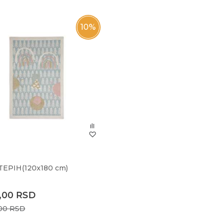
10
%
TEPIH(120x180 cm)
0,00
RSD
,00
RSD