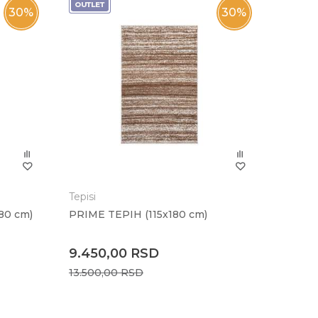
30
%
30
%
Tepisi
80 cm)
PRIME TEPIH (115x180 cm)
9.450,00
RSD
13.500,00
RSD