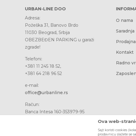
URBAN-LINE DOO
INFORMA
Adresa:
O nama
Požeška 31, Banovo Brdo
Saradnja
11030 Beograd, Srbija
OBEZBEĐEN PARKING u garaži
Prodajna
zgrade!
Kontakt
Telefoni:
Radno v
+381 11 245 18 52,
+381 64 218 96 52
Zaposlen
e-mail:
office@urbanline.rs
Račun:
Banca Intesa 160-353979-95
PIB: 107076481
Ova web-stranic
Matični broj: 20737611
Sajt koristi cookies (kol
prodavnicu slažete se s