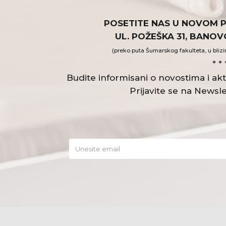
POSETITE NAS U NOVOM 
UL. POŽEŠKA 31, BANO
(preko puta Šumarskog fakulteta, u blizi
* * 
Budite informisani o novostima i a
Prijavite se na Newsle