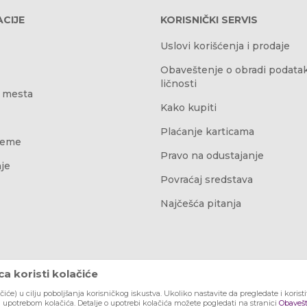
CIJE
KORISNIČKI SERVIS
Uslovi korišćenja i prodaje
Obaveštenje o obradi podata
ličnosti
 mesta
Kako kupiti
Plaćanje karticama
reme
Pravo na odustajanje
je
Povraćaj sredstava
Najčešća pitanja
a koristi kolačiće
ačiće) u cilju poboljšanja korisničkog iskustva. Ukoliko nastavite da pregledate i korist
a upotrebom kolačića. Detalje o upotrebi kolačića možete pogledati na stranici
Obavešt