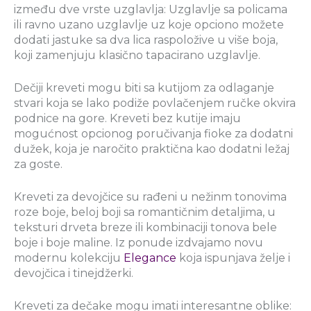
između dve vrste uzglavlja: Uzglavlje sa policama
ili ravno uzano uzglavlje uz koje opciono možete
dodati jastuke sa dva lica raspoložive u više boja,
koji zamenjuju klasično tapacirano uzglavlje.
Dečiji kreveti mogu biti sa kutijom za odlaganje
stvari koja se lako podiže povlačenjem ručke okvira
podnice na gore. Kreveti bez kutije imaju
mogućnost opcionog poručivanja fioke za dodatni
dužek, koja je naročito praktična kao dodatni ležaj
za goste.
Kreveti za devojčice su rađeni u nežinm tonovima
roze boje, beloj boji sa romantičnim detaljima, u
teksturi drveta breze ili kombinaciji tonova bele
boje i boje maline. Iz ponude izdvajamo novu
modernu kolekciju
Elegance
koja ispunjava želje i
devojčica i tinejdžerki.
Kreveti za dečake mogu imati interesantne oblike: