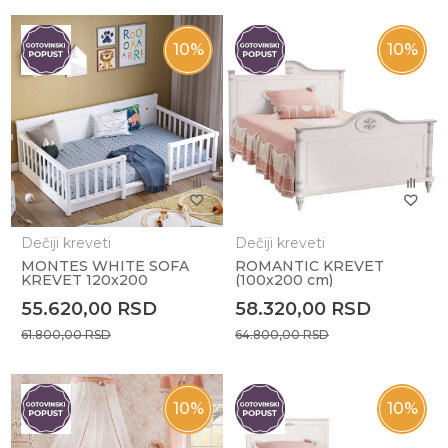
10
%
10
%
Dečiji kreveti
Dečiji kreveti
MONTES WHITE SOFA
ROMANTIC KREVET
KREVET 120x200
(100x200 cm)
55.620,00
RSD
58.320,00
RSD
61.800,00
RSD
64.800,00
RSD
10
%
10
%