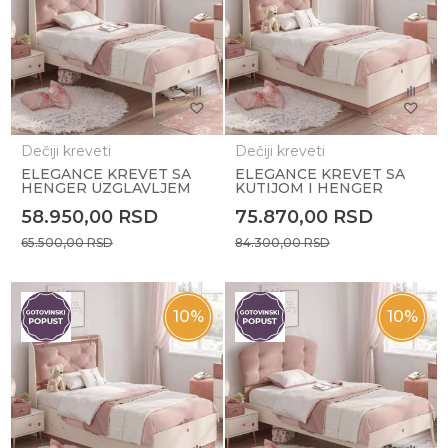
Dečiji kreveti
Dečiji kreveti
ELEGANCE KREVET SA
ELEGANCE KREVET SA
HENGER UZGLAVLJEM
KUTIJOM I HENGER
(100x200 cm)
UZGLAVLJEM (100x200
58.950,00
RSD
75.870,00
RSD
cm)
65.500,00
RSD
84.300,00
RSD
10
%
10
%