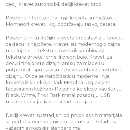
dečiji krevet automobil, dečiji krevet brod.
Posebno interesantna linija kreveta su maštoviti
Montesori kreveti, koji podržavaju razvoj deteta.
Posebnu liniju dečijih kreveta predstavljaju kreveti
za decu i tinejdžere. Kreveti su modernog dizajna
u beloj boji, u teksturi drveta ili kombinaciji
teksture drveta i crne ili braon boje. Kreveti za
decu i tinejdžere dizajnirani su za mlade i u
potpunosti ispunjavaju njihove zahteve u estetici i
dizajnu. Ovde se naročiti ističu moderne linije
kreveta iz kolekcije Dark Metal sa uzglavljem
tapaciranim kožnom. Pojedine kolekcije kao što su
Black, White, Trio i Dark metal poseduju USB
ulaze za priključivanje smart uredjaja.
Dečiji kreveti su izradjeni od prvoklasnih materijala
sa perforiranom podnicom za dušek, u skladu sa
važećim evropskim standardima.