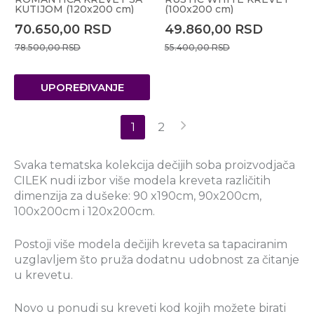
KUTIJOM (120x200 cm)
(100x200 cm)
70.650,00
RSD
49.860,00
RSD
78.500,00
RSD
55.400,00
RSD
UPOREĐIVANJE
1
2
Svaka tematska kolekcija dečijih soba proizvodjača
CILEK nudi izbor više modela kreveta različitih
dimenzija za dušeke: 90 x190cm, 90x200cm,
100x200cm i 120x200cm.
Postoji više modela dečijih kreveta sa tapaciranim
uzglavljem što pruža dodatnu udobnost za čitanje
u krevetu.
Novo u ponudi su kreveti kod kojih možete birati