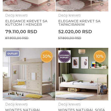
Dečiji kreveti
Dečiji kreveti
ELEGANCE KREVET SA
ELEGANCE KREVET SA
KUTIJOM I HENGER
TAPACIRANIM
UZGLAVLJEM (120x200
UZGLAVLJEM(100x200
79.110,00
RSD
52.020,00
RSD
cm)
cm)
87.900,00
RSD
57.800,00
RSD
30
%
10
%
Dečiji kreveti
Dečiji kreveti
MONTES NATURAL
MONTES NATURAL SOFA