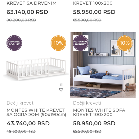
KREVET SA DRVENIM
KREVET 100x200
KROVOM, DIMNJAKOM I
63.140,00
RSD
58.950,00
RSD
PROZOROM+OKRUGLI
JASTUK
90.200,00
RSD
65.500,00
RSD
10
%
10
%
Dečiji kreveti
Dečiji kreveti
MONTES WHITE KREVET
MONTES WHITE SOFA
SA OGRADOM (90x190cm)
KREVET 100x200
43.740,00
RSD
58.950,00
RSD
48.600,00
RSD
65.500,00
RSD