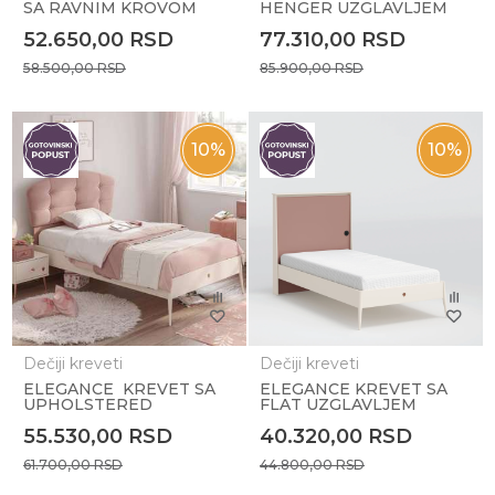
SA RAVNIM KROVOM
HENGER UZGLAVLJEM
(140x200cm)
52.650,00
RSD
77.310,00
RSD
58.500,00
RSD
85.900,00
RSD
10
%
10
%
Dečiji kreveti
Dečiji kreveti
ELEGANCE KREVET SA
ELEGANCE KREVET SA
UPHOLSTERED
FLAT UZGLAVLJEM
UZGLAVLJEM (120X200
(100x200cm)
55.530,00
RSD
40.320,00
RSD
CM)
61.700,00
RSD
44.800,00
RSD