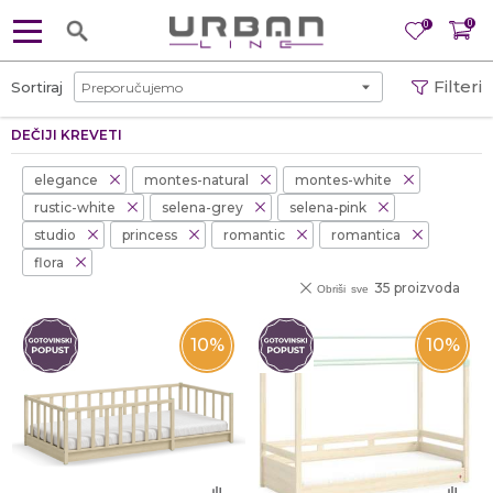
0
0
Filteri
Sortiraj
DEČIJI KREVETI
elegance
montes-natural
montes-white
rustic-white
selena-grey
selena-pink
studio
princess
romantic
romantica
flora
35 proizvoda
Obriši sve
10
%
10
%