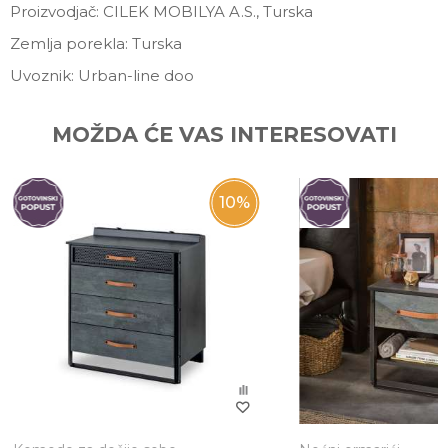
Proizvodjač: CILEK MOBILYA A.S., Turska
Zemlja porekla: Turska
Uvoznik: Urban-line doo
Ime/Nadimak
MOŽDA ĆE VAS INTERESOVATI
Email
10
%
Poruka