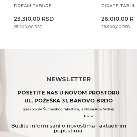
DREAM TABURE
PIRATE TABUR
23.310,00
RSD
26.010,00
R
25.900,00
RSD
28.900,00
RSD
NEWSLETTER
POSETITE NAS U NOVOM PROSTORU
UL. POŽEŠKA 31, BANOVO BRDO
(preko puta Šumarskog fakulteta, u blizini Ada Moll-a)
* * *
Budite informisani o novostima i aktuelnim
popustima.