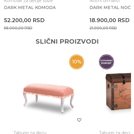
Komode za dečije sobe
Noćni ormarići
DARK METAL KOMODA
DARK METAL NOĆN
Anti-spam zaštita - izračunajte koliko je 4 + 1 :
52.200,00
RSD
18.900,00
RSD
58.000,00
RSD
21.000,00
RSD
POŠALJI
SLIČNI PROIZVODI
10
%
Taburei za decu
Taburei za decu