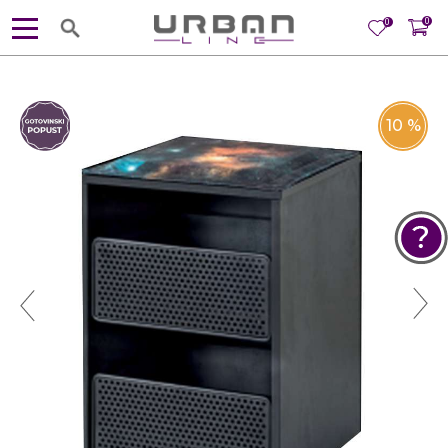
0
0
10
%
POMOĆ PRI KUPOVINI
Za više informacija, pomoć i
porudžbine
381 11 245 18 52
381 64 218 96 52
Radno vreme
Ponedeljak - Petak od
10:00 do 19:00