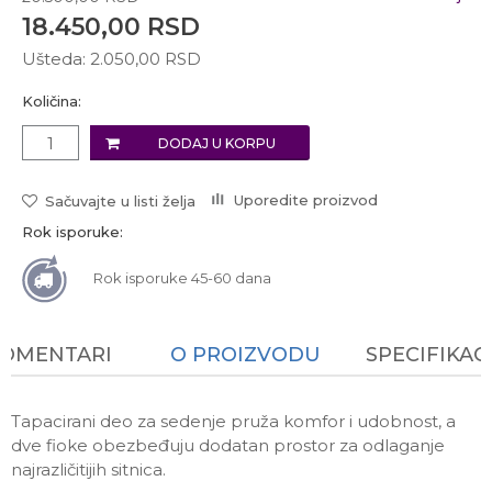
18.450,00
RSD
Ušteda:
2.050,00
RSD
Količina:
DODAJ U KORPU
Uporedite proizvod
Sačuvajte u listi želja
Rok isporuke:
Rok isporuke 45-60 dana
KOMENTARI
O PROIZVODU
SPECIFIKAC
Tapacirani deo za sedenje pruža komfor i udobnost, a
dve fioke obezbeđuju dodatan prostor za odlaganje
najrazličitijih sitnica.