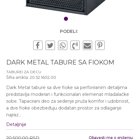
Subotom od 10:00 do
16:00 časova
Pišite nam
1
2
office@urbanline.rs
PODELI:
DARK METAL TABURE SA FIOKOM
TABUREI ZA DECU
Šifra artikla:
20.52.1602.00
Dark Metal tabure sa dve fioke sa perforiranim detaljima
predstavlja moderan i funkcionalan elemenat mladalačke
sobe. Tapacirani deo za sedenje pruža komfor i udobnost,
a dve fioke obezbeđuju dodatan prostor za odlaganje
najraz
...
Detaljnije
20.500,00
RSD
Obavesti me o sniženju