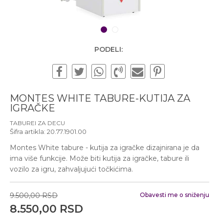
Subotom od 10:00 do
16:00 časova
Pišite nam
1
2
office@urbanline.rs
PODELI:
MONTES WHITE TABURE-KUTIJA ZA
IGRAČKE
TABUREI ZA DECU
Šifra artikla:
20.77.1901.00
Montes White tabure - kutija za igračke dizajnirana je da
ima više funkcije. Može biti kutija za igračke, tabure ili
vozilo za igru, zahvaljujući točkićima.
9.500,00
RSD
Obavesti me o sniženju
8.550,00
RSD