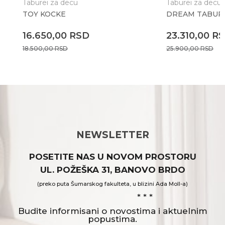
Taburei za decu
Taburei za decu
TOY KOCKE
DREAM TABUR
16.650,00
RSD
23.310,00
R
18.500,00
RSD
25.900,00
RSD
NEWSLETTER
POSETITE NAS U NOVOM PROSTORU
UL. POŽEŠKA 31, BANOVO BRDO
(preko puta Šumarskog fakulteta, u blizini Ada Moll-a)
* * *
Budite informisani o novostima i aktuelnim
popustima.