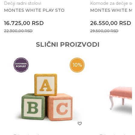
Dečiji radni stolovi
Komode za dečije so
MONTES WHITE PLAY STO
MONTES WHITE M
Anti-spam zaštita - izračunajte koliko je 6 - 1 :
16.725,00
RSD
26.550,00
RSD
22.300,00
RSD
29.500,00
RSD
POŠALJI
SLIČNI PROIZVODI
10
%