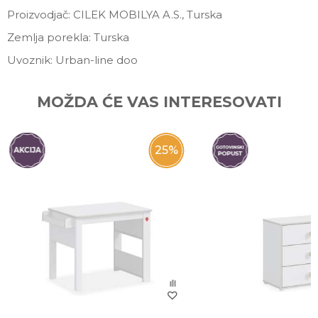
Proizvodjač: CILEK MOBILYA A.S., Turska
Zemlja porekla: Turska
Uvoznik: Urban-line doo
Ime/Nadimak
MOŽDA ĆE VAS INTERESOVATI
Email
25
%
Poruka