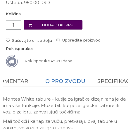
Ušteda:
950,00
RSD
Količina:
DODAJ U KORPU
Uporedite proizvod
Sačuvajte u listi želja
Rok isporuke:
Rok isporuke 45-60 dana
KOMENTARI
O PROIZVODU
SPECIFIKAC
Montes White tabure - kutija za igračke dizajnirana je da
ima više funkcije. Može biti kutija za igračke, tabure ili
vozilo za igru, zahvaljujući točkićima.
Mali točkići i kanap za vuču, pretvaraju ovaj tabure u
zanimljivo vozilo za igru i zabavu.