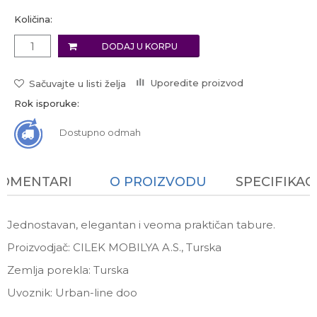
Količina:
DODAJ U KORPU
Uporedite proizvod
Sačuvajte u listi želja
Rok isporuke:
Dostupno odmah
KOMENTARI
O PROIZVODU
SPECIFIKAC
Jednostavan, elegantan i veoma praktičan tabure.
Proizvodjač: CILEK MOBILYA A.S., Turska
Zemlja porekla: Turska
Uvoznik: Urban-line doo