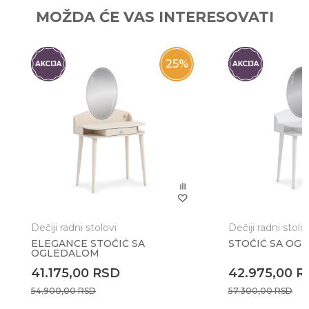
Ime/Nadimak
MOŽDA ĆE VAS INTERESOVATI
Email
25
%
Poruka
Dečiji radni stolovi
Dečiji radni stolo
ELEGANCE STOČIĆ SA
STOČIĆ SA OG
OGLEDALOM
Anti-spam zaštita - izračunajte koliko je 9 - 4 :
41.175,00
RSD
42.975,00
R
54.900,00
RSD
57.300,00
RSD