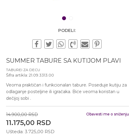
Subotom od 10:00 do
16:00 časova
Pišite nam
1
2
office@urbanline.rs
PODELI:
SUMMER TABURE SA KUTIJOM PLAVI
TABUREI ZA DECU
Šifra artikla:
21.09.3313.00
Veoma praktičan i funkcionalan tabure. Poseduje kutiju za
odlaganje posteljine ili igračaka. Biće veoma koristan u
dečijoj sobi .
14.900,00
RSD
Obavesti me o sniženju
11.175,00
RSD
Ušteda:
3.725,00
RSD