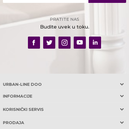
PRATITE NAS
Budite uvek u toku.
URBAN-LINE DOO
Adresa:
INFORMACIJE
Požeška 31, Banovo Brdo
O nama
11030 Beograd, Srbija
KORISNIČKI SERVIS
OBEZBEĐEN PARKING u garaži zgrade!
Saradnja
Uslovi korišćenja i prodaje
PRODAJA
Telefoni:
Prodajna mesta