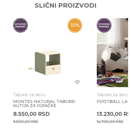
POŠALJI
SLIČNI PROIZVODI
10
%
Taburei za decu
Taburei za decu
MONTES NATURAL TABURE-
FOOTBALL LAZ
KUTIJA ZA IGRAČKE
8.550,00
RSD
13.230,00
R
9.500,00
RSD
14.700,00
RSD