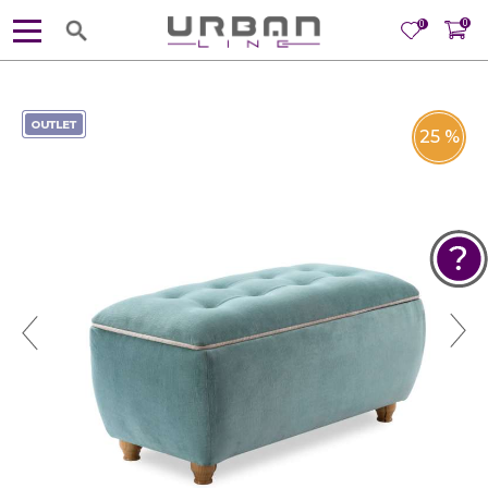
0
0
25
%
POMOĆ PRI KUPOVINI
Za više informacija, pomoć i
porudžbine
381 11 245 18 52
381 64 218 96 52
Radno vreme
Ponedeljak - Petak od
10:00 do 19:00