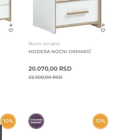
Noćni ormarići
MODERA NOĆNI ORMARIĆ
20.070,00
RSD
22.300,00
RSD
10
%
10
%
Taburei 
TOY KO