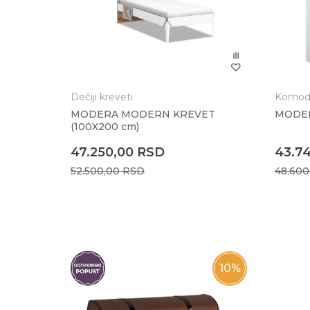
Anti-spam zaštita - izračunajte koliko je 2 + 3
POŠALJI
Dečiji kreveti
Komode
MODERA MODERN KREVET
MODER
(100X200 cm)
47.250,00
RSD
43.7
52.500,00
RSD
48.60
25
%
10
%