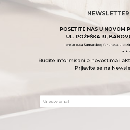
NEWSLETTER
POSETITE NAS U NOVOM 
UL. POŽEŠKA 31, BANO
(preko puta Šumarskog fakulteta, u blizi
* * 
Budite informisani o novostima i a
Prijavite se na Newsle