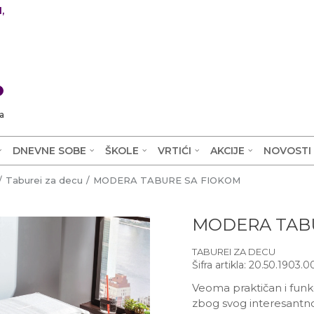
,
0
a
DNEVNE SOBE
ŠKOLE
VRTIĆI
AKCIJE
NOVOSTI
Taburei za decu
MODERA TABURE SA FIOKOM
MODERA TAB
TABUREI ZA DECU
Šifra artikla:
20.50.1903.0
Veoma praktičan i funkc
zbog svog interesantn