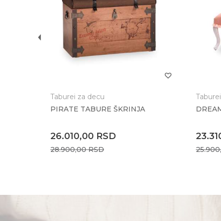
TIJOM
Taburei za decu
Tabure
PIRATE TABURE ŠKRINJA
DREA
26.010,00
RSD
23.31
28.900,00
RSD
25.900