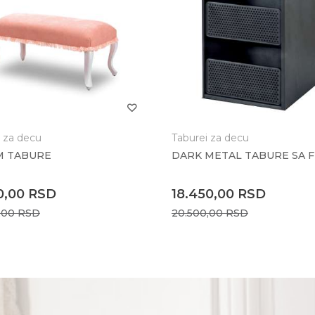
i za decu
Taburei za decu
M TABURE
DARK METAL TABURE SA 
0,00
RSD
18.450,00
RSD
,00
RSD
20.500,00
RSD