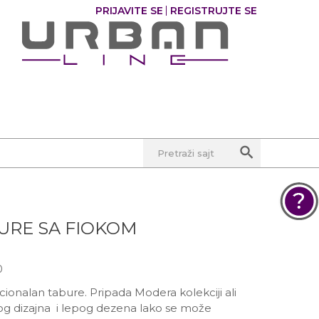
PRIJAVITE SE
REGISTRUJTE SE
0
0
Pretraži sajt
URE SA FIOKOM
POMOĆ PRI KUPOVINI
Za više informacija, pomoć i
0
porudžbine
381 11 245 18 52
ionalan tabure. Pripada Modera kolekciji ali
381 64 218 96 52
og dizajna i lepog dezena lako se može