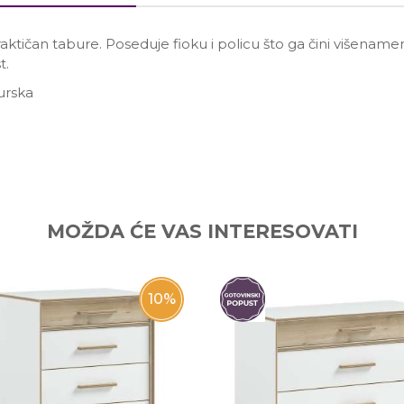
aktičan tabure. Poseduje fioku i policu što ga čini višena
t.
urska
Email
MOŽDA ĆE VAS INTERESOVATI
10
%