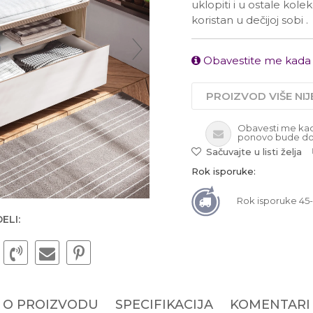
uklopiti i u ostale kol
koristan u dečijoj sobi .
Obavestite me kada
PROIZVOD VIŠE NI
Obavesti me ka
ponovo bude do
Sačuvajte u listi želja
Rok isporuke:
Rok isporuke 45
ELI:
O PROIZVODU
SPECIFIKACIJA
KOMENTARI