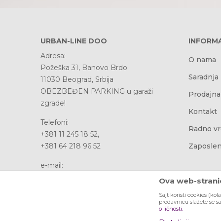
URBAN-LINE DOO
INFORMA
Adresa:
O nama
Požeška 31, Banovo Brdo
Saradnja
11030 Beograd, Srbija
OBEZBEĐEN PARKING u garaži
Prodajna
zgrade!
Kontakt
Telefoni:
Radno v
+381 11 245 18 52,
+381 64 218 96 52
Zaposlen
e-mail:
office@urbanline.rs
Ova web-stranic
Sajt koristi cookies (kol
Račun:
prodavnicu slažete se s
Banca Intesa 160-353979-95
o ličnosti.
PIB: 107076481