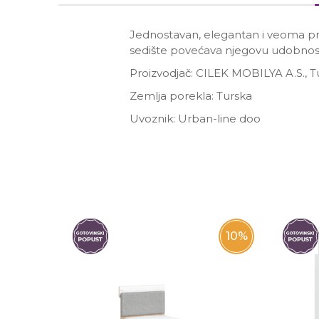
Jednostavan, elegantan i veoma pr
sedište povećava njegovu udobnos
Proizvodjač: CILEK MOBILYA A.S., T
Zemlja porekla: Turska
Uvoznik: Urban-line doo
Ime/Nadimak
Poruka
10
%