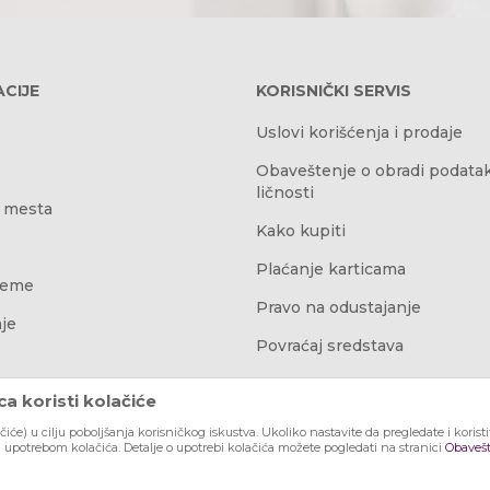
CIJE
KORISNIČKI SERVIS
Uslovi korišćenja i prodaje
Obaveštenje o obradi podata
ličnosti
 mesta
Kako kupiti
Plaćanje karticama
reme
Pravo na odustajanje
je
Povraćaj sredstava
Najčešća pitanja
a koristi kolačiće
ačiće) u cilju poboljšanja korisničkog iskustva. Ukoliko nastavite da pregledate i korist
a upotrebom kolačića. Detalje o upotrebi kolačića možete pogledati na stranici
Obavešt