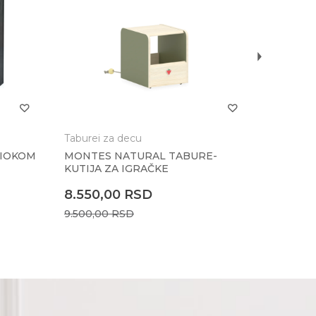
16.650
18.500,
Taburei za decu
FIOKOM
MONTES NATURAL TABURE-
KUTIJA ZA IGRAČKE
8.550,00
RSD
9.500,00
RSD