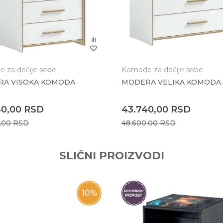
 :
 za dečije sobe
Komode za dečije sobe
A VISOKA KOMODA
MODERA VELIKA KOMODA
40,00
RSD
43.740,00
RSD
0,00
RSD
48.600,00
RSD
SLIČNI PROIZVODI
10
%