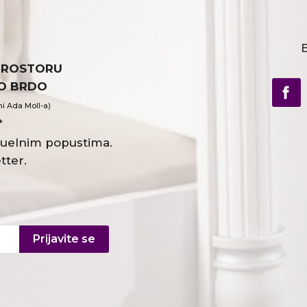
B
PROSTORU
VO BRDO
ni Ada Moll-a)
*
ktuelnim popustima.
tter.
Prijavite se