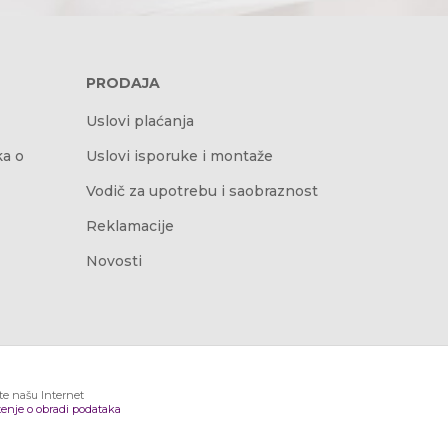
PRODAJA
Uslovi plaćanja
ka o
Uslovi isporuke i montaže
Vodič za upotrebu i saobraznost
Reklamacije
Novosti
ite našu Internet
enje o obradi podataka