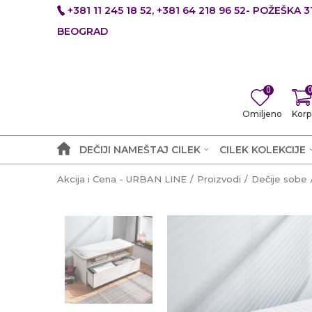
+381 11 245 18 52, +381 64 218 96 52- POŽEŠKA 31
BEOGRAD
0
Omiljeno
Korp
DEČIJI NAMEŠTAJ CILEK
CILEK KOLEKCIJE
Akcija i Cena - URBAN LINE
Proizvodi
Dečije sobe