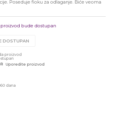
Radno vreme
ekcije. Poseduje fioku za odlaganje. Biće veoma
Ponedeljak - Petak od
10:00 do 19:00
Subotom od 10:00 do
16:00 časova
 proizvod bude dostupan
Pišite nam
office@urbanline.rs
JE DOSTUPAN
da proizvod
stupan
Uporedite proizvod
-60 dana