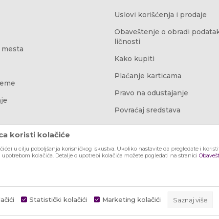
Uslovi korišćenja i prodaje
Obaveštenje o obradi podata
ličnosti
 mesta
Kako kupiti
Plaćanje karticama
reme
Pravo na odustajanje
je
Povraćaj sredstava
Najčešća pitanja
a koristi kolačiće
ačiće) u cilju poboljšanja korisničkog iskustva. Ukoliko nastavite da pregledate i korist
a upotrebom kolačića. Detalje o upotrebi kolačića možete pogledati na stranici
Obavešt
ačići
Statistički kolačići
Marketing kolačići
Saznaj više