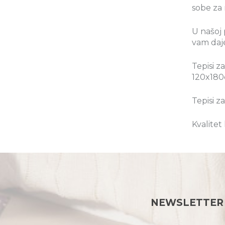
sobe za 
U našoj 
vam daj
Tepisi z
120x180
Tepisi 
Kvalitet
NEWSLETTER