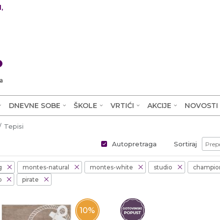
,
0
a
DNEVNE SOBE
ŠKOLE
VRTIĆI
AKCIJE
NOVOSTI
Tepisi
Autopretraga
Sortiraj
g
montes-natural
montes-white
studio
champio
p
pirate
10
%