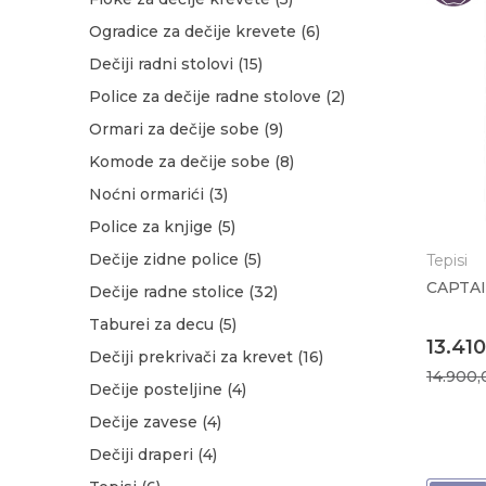
Ogradice za dečije krevete
(6)
Dečiji radni stolovi
(15)
Police za dečije radne stolove
(2)
Ormari za dečije sobe
(9)
Komode za dečije sobe
(8)
Noćni ormarići
(3)
Police za knjige
(5)
Dečije zidne police
(5)
Tepisi
CAPTAI
Dečije radne stolice
(32)
Taburei za decu
(5)
13.41
Dečiji prekrivači za krevet
(16)
14.900
Dečije posteljine
(4)
Dečije zavese
(4)
Dečiji draperi
(4)