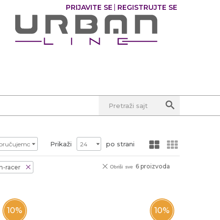
PRIJAVITE SE
REGISTRUJTE SE
0
Pretraži sajt
Prikaži
po strani
6 proizvoda
n-racer
Obriši sve
10
%
10
%