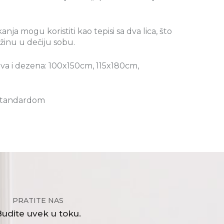
ja mogu koristiti kao tepisi sa dva lica, što
inu u dečiju sobu.
tiva i dezena: 100x150cm, 115x180cm,
 standardom
PRATITE NAS
udite uvek u toku.