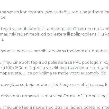
 sa svojim konceptom: „sve za dečiju sobu na jednom mestu”
obe.
i tepisi su antibakterijski i antialergijski. Otpornisu na sun
mašinski rađeni tepisi od poliestera ili polipropilena ili u 
u.
a sobe za bebe su nežnih tonova sa motivom automobila, srca
liniju čine Soft tepisi od poliestera sa PVC podlogom koja
iji 100x150cm. Tepisi su veselih boja sa veoma interesan
mapa sveta, ulice po kojima se može voziti automobilčić.
a devojčice su boje pudera ili bež boje sa motivima srca, lep
a dečake su tematski sa motivima Formule 1, fudbalskog ig
liniju čine tepisi modernog dizajna radjeni posebnom t