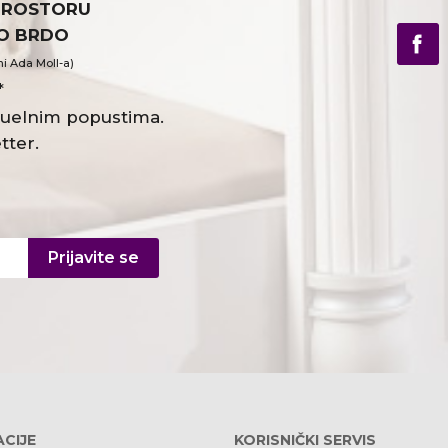
PROSTORU
VO BRDO
ni Ada Moll-a)
*
ktuelnim popustima.
tter.
Prijavite se
CIJE
KORISNIČKI SERVIS