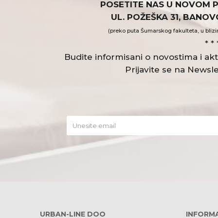
POSETITE NAS U NOVOM 
UL. POŽEŠKA 31, BANO
(preko puta Šumarskog fakulteta, u blizi
* * 
Budite informisani o novostima i a
Prijavite se na Newsle
URBAN-LINE DOO
INFORMA