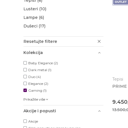
Tepisi
(6)
Lusteri
(10)
Lampe
(6)
Dušeci
(17)
Resetujte filtere
Kolekcija
Baby Elegance (2)
Dark metal (1)
Duo (4)
Tepisi
Elegance (2)
PRIME 
Gaming (1)
Prikažite više
9.450
13.500
Akcije i popusti
Akcije