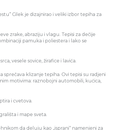
 Cilek je dizajnirao i veliki izbor tepiha za
čeve zrake, abraziju i vlagu. Tepisi za dečije
kombinaciji pamuka i poliestera i lako se
, vesele sovice, žirafice i lavića.
 sprečava klizanje tepiha. Ovi tepisi su radjeni
tnim motivima: raznobojni automobili, kućica,
tira i cvetova.
rališta i mape sveta.
ehnikom da deluju kao „isprani“ namenjeni za