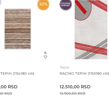
30
%
Tepisi
TEPIH (115x180 cm)
RACING TEPIH (115X180 cm
,00
RSD
12.510,00
RSD
,00
RSD
13.900,00
RSD