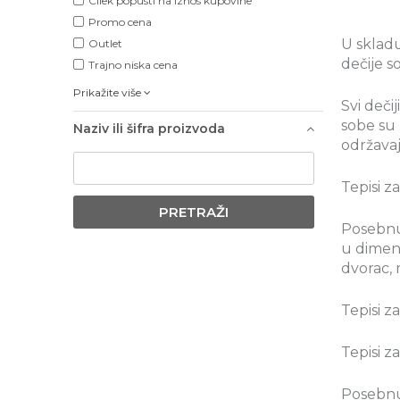
Cilek popusti na iznos kupovine
Promo cena
U skladu
Outlet
dečije s
Trajno niska cena
Prikažite više
Svi dečij
sobe su 
Naziv ili šifra proizvoda
održavaj
Tepisi z
PRETRAŽI
Posebnu 
u dimenz
dvorac, 
Tepisi z
Tepisi z
Posebnu 