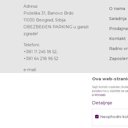
Adresa:
O nama
Požeška 31, Banovo Brdo
Saradnja
11030 Beograd, Srbija
OBEZBEĐEN PARKING u garaži
Prodajna
zgrade!
Kontakt
Telefoni:
Radno v
+381 11 245 18 52,
+381 64 218 96 52
Zaposlen
e-mail:
office@urbanline.rs
Ova web-stranic
Sajt koristi cookies (kol
Račun:
prodavnicu slažete se s
Banca Intesa 160-353979-95
o ličnosti.
PIB: 107076481
Detaljnije
Matični broj: 20737611
Neophodni kol