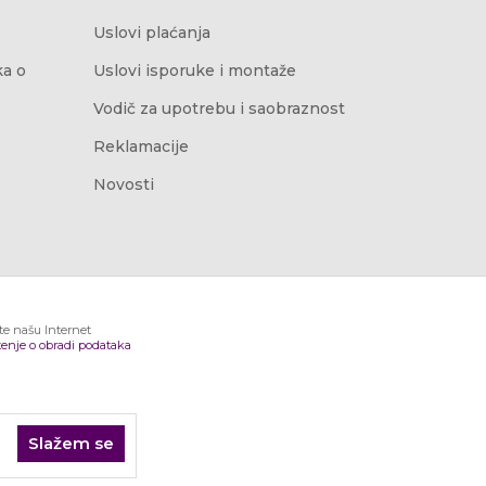
Uslovi plaćanja
ka o
Uslovi isporuke i montaže
Vodič za upotrebu i saobraznost
Reklamacije
Novosti
ite našu Internet
enje o obradi podataka
Slažem se