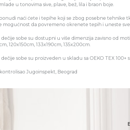
mlade u tonovima sive, plave, bež, lila i braon boje.
ponudi naći ćete i tepihe koji se zbog posebne tehnike tkan
e mogućnost da povremeno okrenete tepih i uneste svež
a dečije sobe su dostupni u više dimenzija zavisno od mo
cm, 120x150cm, 133x190cm, 135x200cm.
za dečije sobe su proizveden u skladu sa OEKO TEX 100+
 kontrolisao Jugoinspekt, Beograd
B