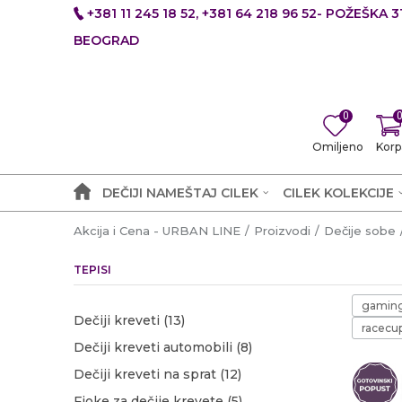
+381 11 245 18 52, +381 64 218 96 52- POŽEŠKA 31
BEOGRAD
0
Omiljeno
Korp
DEČIJI NAMEŠTAJ CILEK
CILEK KOLEKCIJE
Akcija i Cena - URBAN LINE
Proizvodi
Dečije sobe
TEPISI
gamin
Dečiji kreveti
(13)
racecu
Dečiji kreveti automobili
(8)
Dečiji kreveti na sprat
(12)
Fioke za dečije krevete
(5)