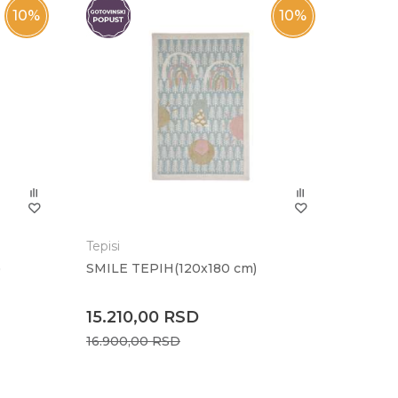
10
%
10
%
Tepisi
)
SMILE TEPIH(120x180 cm)
15.210,00
RSD
16.900,00
RSD