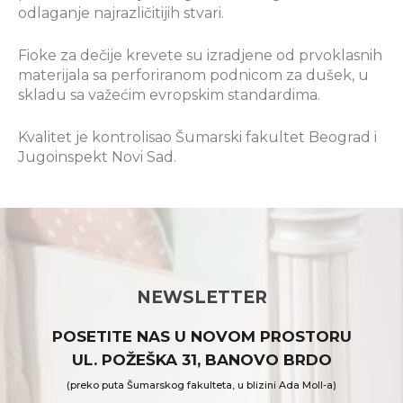
odlaganje najrazličitijih stvari.
Fioke za dečije krevete su izradjene od prvoklasnih
materijala sa perforiranom podnicom za dušek, u
skladu sa važećim evropskim standardima.
Kvalitet je kontrolisao Šumarski fakultet Beograd i
Jugoinspekt Novi Sad.
NEWSLETTER
POSETITE NAS U NOVOM PROSTORU
UL. POŽEŠKA 31, BANOVO BRDO
(preko puta Šumarskog fakulteta, u blizini Ada Moll-a)