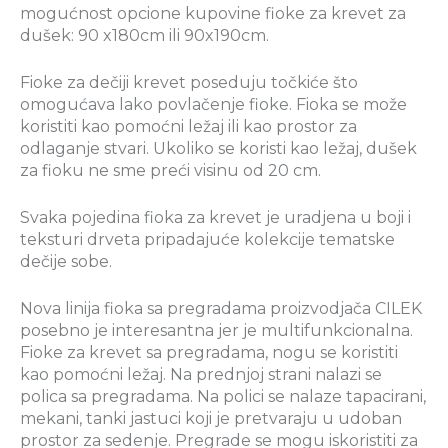
mogućnost opcione kupovine fioke za krevet za
dušek: 90 x180cm ili 90x190cm.
Fioke za dečiji krevet poseduju točkiće što
omogućava lako povlačenje fioke. Fioka se može
koristiti kao pomoćni ležaj ili kao prostor za
odlaganje stvari. Ukoliko se koristi kao ležaj, dušek
za fioku ne sme preći visinu od 20 cm.
Svaka pojedina fioka za krevet je uradjena u boji i
teksturi drveta pripadajuće kolekcije tematske
dečije sobe.
Nova linija fioka sa pregradama proizvodjača CILEK
posebno je interesantna jer je multifunkcionalna.
Fioke za krevet sa pregradama, nogu se koristiti
kao pomoćni ležaj. Na prednjoj strani nalazi se
polica sa pregradama. Na polici se nalaze tapacirani,
mekani, tanki jastuci koji je pretvaraju u udoban
prostor za sedenje. Pregrade se mogu iskoristiti za