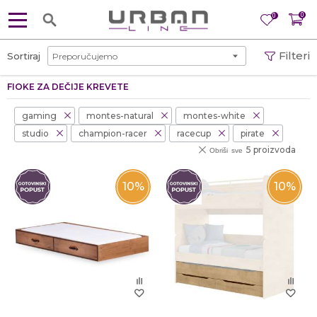
0
0
Filteri
Sortiraj
FIOKE ZA DEČIJE KREVETE
gaming
montes-natural
montes-white
studio
champion-racer
racecup
pirate
5 proizvoda
Obriši sve
10
%
10
%