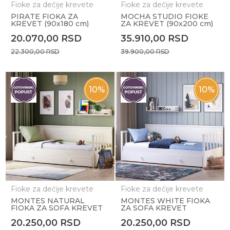
Fioke za dečije krevete
Fioke za dečije krevete
PIRATE FIOKA ZA
MOCHA STUDIO FIOKE
KREVET (90x180 cm)
ZA KREVET (90x200 cm)
20.070,00
RSD
35.910,00
RSD
22.300,00
RSD
39.900,00
RSD
10
%
10
%
Fioke za dečije krevete
Fioke za dečije krevete
MONTES NATURAL
MONTES WHITE FIOKA
FIOKA ZA SOFA KREVET
ZA SOFA KREVET
20.250,00
RSD
20.250,00
RSD