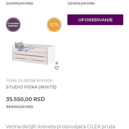
22.500,00
RSD
22.500,00
RSD
UPOREĐIVANJE
10
%
Fioke za dečije krevete
STUDIO FIOKA (WHITE)
35.550,00
RSD
39.500,00
RSD
Većina dečijih kreveta proizvodjača CILEK pruža