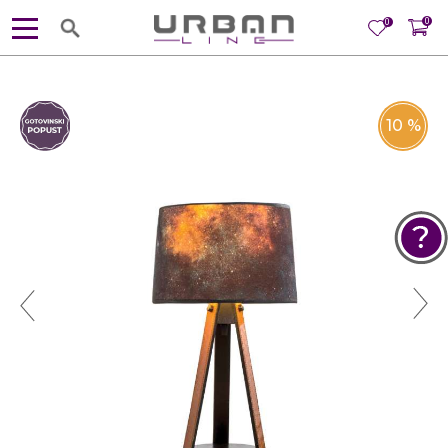
0
0
10
%
POMOĆ PRI KUPOVINI
Za više informacija, pomoć i
porudžbine
381 11 245 18 52
381 64 218 96 52
Radno vreme
Ponedeljak - Petak od
10:00 do 19:00