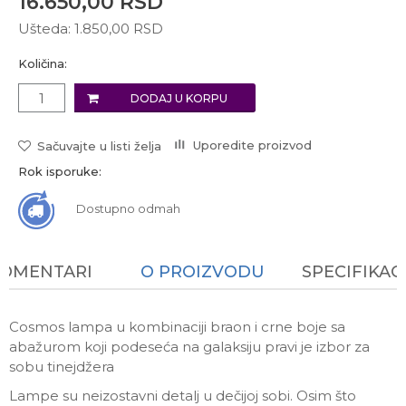
16.650,00
RSD
Ušteda:
1.850,00
RSD
Količina:
DODAJ U KORPU
Uporedite proizvod
Sačuvajte u listi želja
Rok isporuke:
Dostupno odmah
KOMENTARI
O PROIZVODU
SPECIFIKAC
Cosmos lampa u kombinaciji braon i crne boje sa
abažurom koji podeseća na galaksiju pravi je izbor za
sobu tinejdžera
Lampe su neizostavni detalj u dečijoj sobi. Osim što