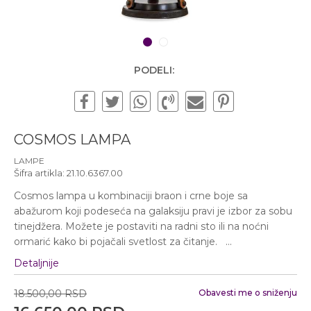
Subotom od 10:00 do
16:00 časova
Pišite nam
1
2
office@urbanline.rs
PODELI:
COSMOS LAMPA
LAMPE
Šifra artikla:
21.10.6367.00
Cosmos lampa u kombinaciji braon i crne boje sa
abažurom koji podeseća na galaksiju pravi je izbor za sobu
tinejdžera. Možete je postaviti na radni sto ili na noćni
ormarić kako bi pojačali svetlost za čitanje.
...
Detaljnije
18.500,00
RSD
Obavesti me o sniženju