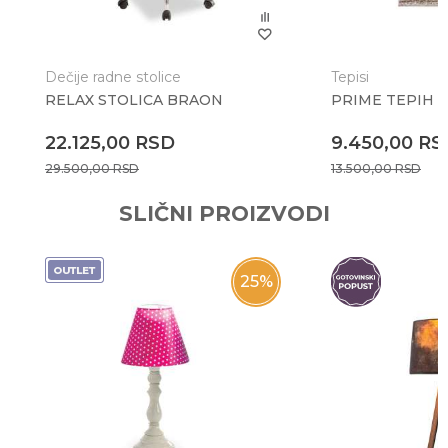
Dečije radne stolice
Tepisi
RELAX STOLICA BRAON
PRIME TEPIH (1
Anti-spam zaštita - izračunajte koliko je 2 + 3 :
22.125,00
RSD
9.450,00
RS
29.500,00
RSD
13.500,00
RSD
POŠALJI
SLIČNI PROIZVODI
25
%