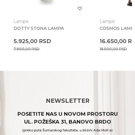
Lampe
Lampe
DOTTY STONA LAMPA
COSMOS LAMP
5.925,00
RSD
16.650,00
R
7.900,00
RSD
18.500,00
RSD
NEWSLETTER
POSETITE NAS U NOVOM PROSTORU
UL. POŽEŠKA 31, BANOVO BRDO
(preko puta Šumarskog fakulteta, u blizini Ada Moll-a)