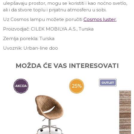
ulepšavaju prostor, mogu se koristiti i kao noćno svetlo,
ali i da stvore toplu i prijatnu atmosferu u sobi.
Uz Cosmos lampu možete poručiti
Cosmos luster
.
Proizvodjač: CILEK MOBILYA A.S., Turska
Zemlja porekla: Turska
Uvoznik: Urban-line doo
Ime/Nadimak
MOŽDA ĆE VAS INTERESOVATI
Email
25
%
Poruka