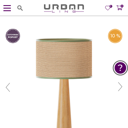
0
0
10
%
POMOĆ PRI KUPOVINI
Za više informacija, pomoć i
porudžbine
381 11 245 18 52
381 64 218 96 52
Radno vreme
Ponedeljak - Petak od
10:00 do 19:00