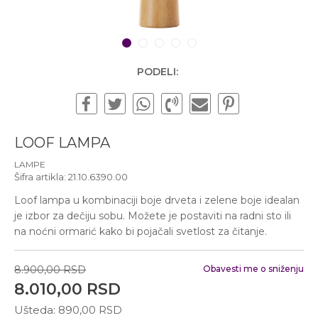
Subotom od 10:00 do
16:00 časova
Pišite nam
1
2
3
4
5
office@urbanline.rs
PODELI:
LOOF LAMPA
LAMPE
Šifra artikla:
21.10.6390.00
Loof lampa u kombinaciji boje drveta i zelene boje idealan
je izbor za dečiju sobu. Možete je postaviti na radni sto ili
na noćni ormarić kako bi pojačali svetlost za čitanje.
8.900,00
RSD
Obavesti me o sniženju
8.010,00
RSD
Ušteda:
890,00
RSD