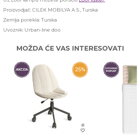
Proizvodjač: CILEK MOBILYA A.S., Turska
Zemlja porekla: Turska
Uvoznik: Urban-line doo
Ime/Nadimak
MOŽDA ĆE VAS INTERESOVATI
Email
25
%
Poruka