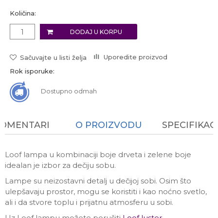
Količina:
DODAJ U KORPU
Uporedite proizvod
Sačuvajte u listi želja
Rok isporuke:
Dostupno odmah
KOMENTARI
O PROIZVODU
SPECIFIKAC
Loof lampa u kombinaciji boje drveta i zelene boje
idealan je izbor za dečiju sobu.
Lampe su neizostavni detalj u dečijoj sobi. Osim što
ulepšavaju prostor, mogu se koristiti i kao noćno svetlo,
ali i da stvore toplu i prijatnu atmosferu u sobi.
Uz Loof lampu možete poručiti
Loof luster.