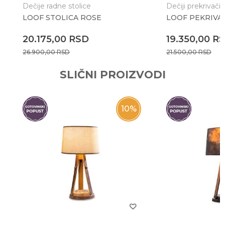
Dečije radne stolice
Dečiji prekrivači
LOOF STOLICA ROSE
LOOF PEKRIVA
Anti-spam zaštita - izračunajte koliko je 6 - 1 :
20.175,00
RSD
19.350,00
R
26.900,00
RSD
21.500,00
RSD
POŠALJI
SLIČNI PROIZVODI
10
%