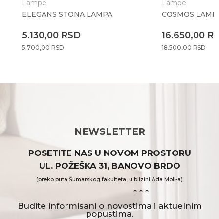
Lampe
Lampe
ELEGANS STONA LAMPA
COSMOS LAMP
5.130,00
RSD
16.650,00
R
5.700,00
RSD
18.500,00
RSD
NEWSLETTER
POSETITE NAS U NOVOM PROSTORU
UL. POŽEŠKA 31, BANOVO BRDO
(preko puta Šumarskog fakulteta, u blizini Ada Moll-a)
* * *
Budite informisani o novostima i aktuelnim
popustima.