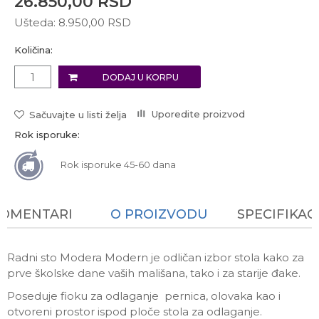
26.850,00
RSD
Ušteda:
8.950,00
RSD
Količina:
DODAJ U KORPU
Uporedite proizvod
Sačuvajte u listi želja
Rok isporuke:
Rok isporuke 45-60 dana
KOMENTARI
O PROIZVODU
SPECIFIKAC
Radni sto Modera Modern je odličan izbor stola kako za
prve školske dane vaših mališana, tako i za starije đake.
Poseduje fioku za odlaganje pernica, olovaka kao i
otvoreni prostor ispod ploče stola za odlaganje.