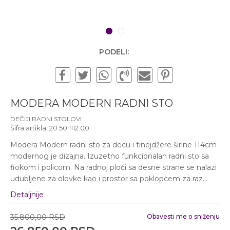
Subotom od 10:00 do
16:00 časova
Pišite nam
1
2
office@urbanline.rs
PODELI:
MODERA MODERN RADNI STO
DEČIJI RADNI STOLOVI
Šifra artikla:
20.50.1112.00
Modera Modern radni sto za decu i tinejdžere širine 114cm
modernog je dizajna. Izuzetno funkcionalan radni sto sa
fiokom i policom. Na radnoj ploči sa desne strane se nalazi
udubljene za olovke kao i prostor sa poklopcem za raz
...
Detaljnije
35.800,00
RSD
Obavesti me o sniženju