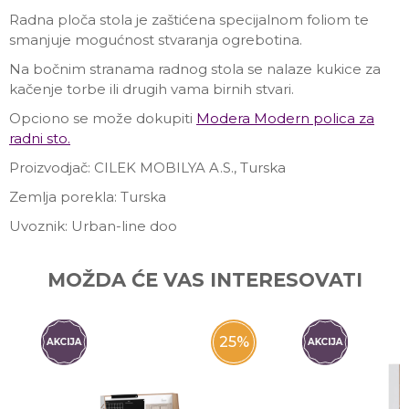
Radna ploča stola je zaštićena specijalnom foliom te
smanjuje mogućnost stvaranja ogrebotina.
Na bočnim stranama radnog stola se nalaze kukice za
kačenje torbe ili drugih vama birnih stvari.
Opciono se može dokupiti
Modera Modern
polica za
radni sto.
Proizvodjač: CILEK MOBILYA A.S., Turska
Zemlja porekla: Turska
Uvoznik: Urban-line doo
Ime/Nadimak
MOŽDA ĆE VAS INTERESOVATI
Email
25
%