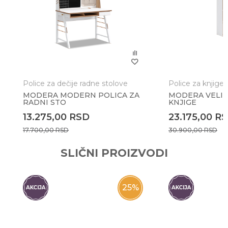
Poruka
Police za dečije radne stolove
Police za knjige
MODERA MODERN POLICA ZA
MODERA VELIK
RADNI STO
KNJIGE
Anti-spam zaštita - izračunajte koliko je 9 - 4 :
13.275,00
RSD
23.175,00
R
17.700,00
RSD
30.900,00
RSD
POŠALJI
SLIČNI PROIZVODI
25
%