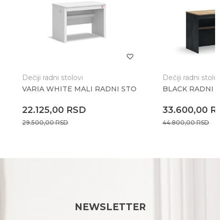
Dečiji radni stolovi
Dečiji radni stolo
VARIA WHITE MALI RADNI STO
BLACK RADNI 
22.125,00
RSD
33.600,00
R
29.500,00
RSD
44.800,00
RSD
NEWSLETTER