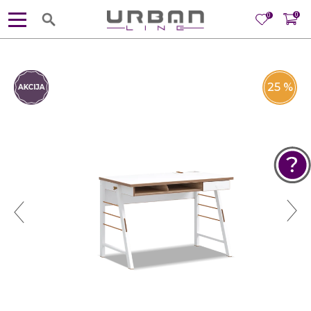
0
0
25
%
POMOĆ PRI KUPOVINI
Za više informacija, pomoć i
porudžbine
381 11 245 18 52
381 64 218 96 52
Radno vreme
Ponedeljak - Petak od
10:00 do 19:00