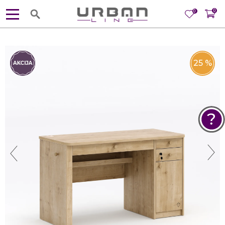
0
0
25
%
POMOĆ PRI KUPOVINI
Za više informacija, pomoć i
porudžbine
381 11 245 18 52
381 64 218 96 52
Radno vreme
Ponedeljak - Petak od
10:00 do 19:00