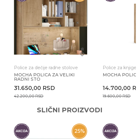
Poruka
Police za dečije radne stolove
Police za knjige
MOCHA POLICA ZA VELIKI
MOCHA POLICA
RADNI STO
Anti-spam zaštita - izračunajte koliko je 4 + 1 :
31.650,00
RSD
14.700,00
R
42.200,00
RSD
19.600,00
RSD
POŠALJI
SLIČNI PROIZVODI
25
%