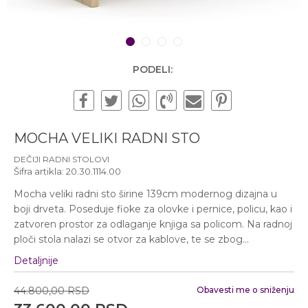
Subotom od 10:00 do
16:00 časova
Pišite nam
1
2
3
4
office@urbanline.rs
PODELI:
MOCHA VELIKI RADNI STO
DEČIJI RADNI STOLOVI
Šifra artikla:
20.30.1114.00
Mocha veliki radni sto širine 139cm modernog dizajna u
boji drveta. Poseduje fioke za olovke i pernice, policu, kao i
zatvoren prostor za odlaganje knjiga sa policom. Na radnoj
ploči stola nalazi se otvor za kablove, te se zbog
...
Detaljnije
44.800,00
RSD
Obavesti me o sniženju