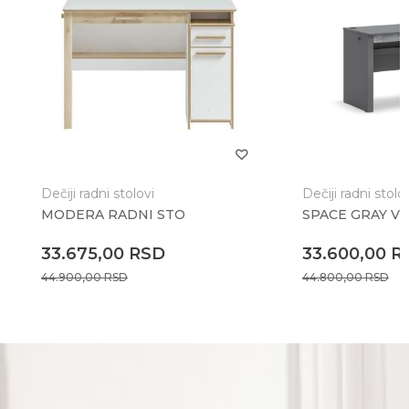
Dečiji radni stolovi
Dečiji radni stolo
MODERA RADNI STO
SPACE GRAY VE
33.675,00
RSD
33.600,00
R
44.900,00
RSD
44.800,00
RSD