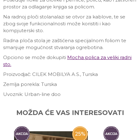
prostor za odlaganje knjiga sa policom.
Na radnoj ploči stolanalazi se otvor za kablove, te se
zbog svoje funkcionalnosti može koristiti i kao
kompjuterski sto.
Radna ploča stola je zaštićena specijalnom foliom te
smanjuje mogućnost stvaranja ogrebotina.
Opciono se može dokupiti
Mocha polica za veliki radni
sto.
Proizvodjač: CILEK MOBILYA A.S., Turska
Zemlja porekla: Turska
Uvoznik: Urban-line doo
Ime/Nadimak
MOŽDA ĆE VAS INTERESOVATI
Email
25
%