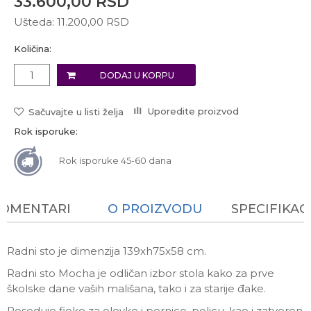
33.600,00
RSD
Ušteda:
11.200,00
RSD
Količina:
DODAJ U KORPU
Uporedite proizvod
Sačuvajte u listi želja
Rok isporuke:
Rok isporuke 45-60 dana
KOMENTARI
O PROIZVODU
SPECIFIKAC
Radni sto je dimenzija 139xh75x58 cm.
Radni sto Mocha je odličan izbor stola kako za prve
školske dane vaših mališana, tako i za starije đake.
Poseduje fioke za olovke i pernice, policu, kao i zatvoren