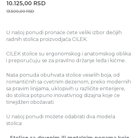
10.125,00
RSD
13.500,00
RSD
U našoj ponudi pronaće ćete veliki izbor dečijih
radnih stolica proizvodjača CILEK.
CILEK stolice su ergonomskog i anatomskog oblika
i preporučuju se za pravilno držanje leđa i kičme.
Naša ponuda obuhvata stolice veselih boja, od
romantičnih sa cvetnim dezenom, preko modernih
sa pravim linijama, uklopivih u različite enterijere,
do stolica potpuno inovativnog dizajna koje će
tinejdžeri obožavati.
U našoj ponudi možete odabrati dva modela
stolica:
--
Stolice sa drvenim ili metalnim nogama koje