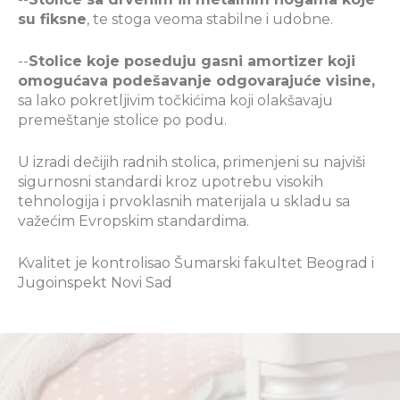
su fiksne
, te stoga veoma stabilne i udobne.
--
Stolice koje poseduju gasni amortizer koji
omogućava podešavanje odgovarajuće visine,
sa lako pokretljivim točkićima koji olakšavaju
premeštanje stolice po podu.
U izradi dečijih radnih stolica, primenjeni su najviši
sigurnosni standardi kroz upotrebu visokih
tehnologija i prvoklasnih materijala u skladu sa
važećim Evropskim standardima.
Kvalitet je kontrolisao Šumarski fakultet Beograd i
Jugoinspekt Novi Sad