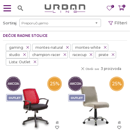
0
0
Filteri
Sortiraj
DEČIJE RADNE STOLICE
gaming
montes-natural
montes-white
studio
champion-racer
racecup
pirate
Lista: Outlet
3 proizvoda
Obriši sve
25
%
25
%