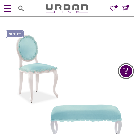
0
0
POMOĆ PRI KUPOVINI
Za više informacija, pomoć i
porudžbine
381 11 245 18 52
381 64 218 96 52
Radno vreme
Ponedeljak - Petak od
10:00 do 19:00