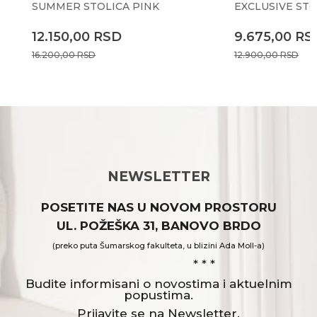
SUMMER STOLICA PINK
EXCLUSIVE STO
12.150,00
RSD
9.675,00
RS
16.200,00
RSD
12.900,00
RSD
NEWSLETTER
POSETITE NAS U NOVOM PROSTORU
UL. POŽEŠKA 31, BANOVO BRDO
(preko puta Šumarskog fakulteta, u blizini Ada Moll-a)
* * *
Budite informisani o novostima i aktuelnim
popustima.
Prijavite se na Newsletter.