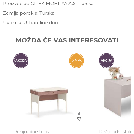
Proizvodjač: CILEK MOBILYA A.S., Turska
Zemlja porekla: Turska
Uvoznik: Urban-line doo
Ime/Nadimak
MOŽDA ĆE VAS INTERESOVATI
Email
25
%
Poruka
Dečiji radni stolovi
Dečiji radni stolo