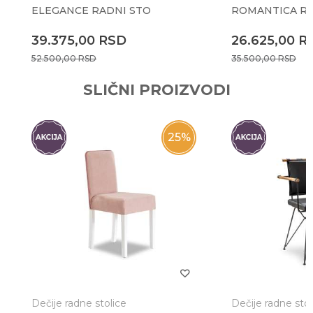
ELEGANCE RADNI STO
ROMANTICA RA
Anti-spam zaštita - izračunajte koliko je 6 - 1 :
39.375,00
RSD
26.625,00
R
52.500,00
RSD
35.500,00
RSD
POŠALJI
SLIČNI PROIZVODI
25
%
Dečije radne stolice
Dečije radne stol