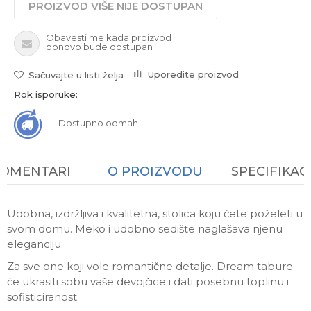
PROIZVOD VIŠE NIJE DOSTUPAN
Obavesti me kada proizvod
ponovo bude dostupan
Uporedite proizvod
Sačuvajte u listi želja
Rok isporuke:
Dostupno odmah
KOMENTARI
O PROIZVODU
SPECIFIKAC
Udobna, izdržljiva i kvalitetna, stolica koju ćete poželeti u
svom domu. Meko i udobno sedište naglašava njenu
eleganciju.
Za sve one koji vole romantične detalje. Dream tabure
će ukrasiti sobu vaše devojčice i dati posebnu toplinu i
sofisticiranost.