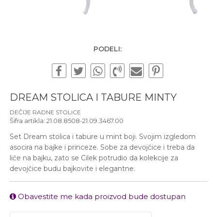
Subotom od 10:00 do
16:00 časova
Pišite nam
office@urbanline.rs
PODELI:
DREAM STOLICA I TABURE MINTY
DEČIJE RADNE STOLICE
Šifra artikla:
21.08.8508-21.09.3467.00
Set Dream stolica i tabure u mint boji. Svojim izgledom
asocira na bajke i princeze. Sobe za devojčice i treba da
liče na bajku, zato se Cilek potrudio da kolekcije za
devojčice budu bajkovite i elegantne.
Obavestite me kada proizvod bude dostupan