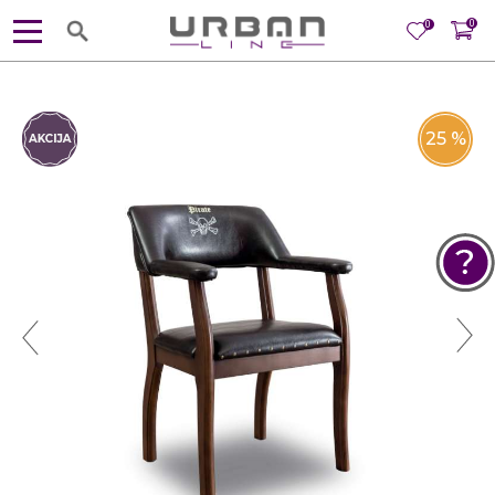
0
0
25
%
POMOĆ PRI KUPOVINI
Za više informacija, pomoć i
porudžbine
381 11 245 18 52
381 64 218 96 52
Radno vreme
Ponedeljak - Petak od
10:00 do 19:00