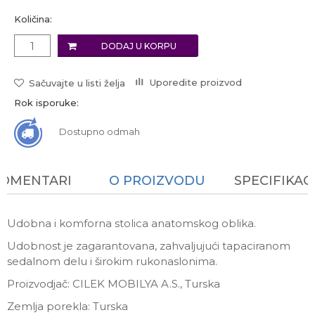
Količina:
DODAJ U KORPU
Uporedite proizvod
Sačuvajte u listi želja
Rok isporuke:
Dostupno odmah
KOMENTARI
O PROIZVODU
SPECIFIKAC
Udobna i komforna stolica anatomskog oblika.
Udobnost je zagarantovana, zahvaljujući tapaciranom
sedalnom delu i širokim rukonaslonima.
Proizvodjač: CILEK MOBILYA A.S., Turska
Zemlja porekla: Turska