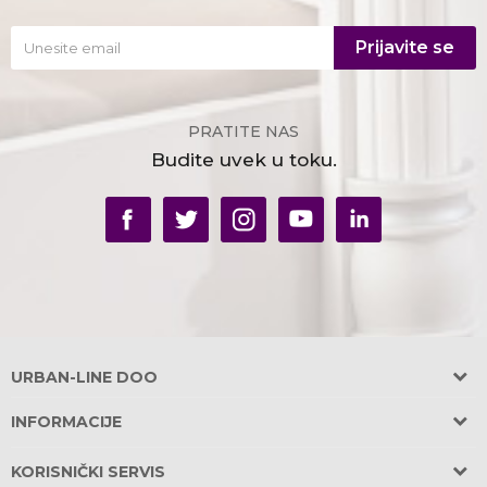
Prijavite se
PRATITE NAS
Budite uvek u toku.
URBAN-LINE DOO
Adresa:
INFORMACIJE
Požeška 31, Banovo Brdo
O nama
11030 Beograd, Srbija
KORISNIČKI SERVIS