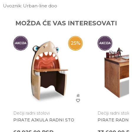
Uvoznik: Urban-line doo
Ime/Nadimak
MOŽDA ĆE VAS INTERESOVATI
Email
25
%
Poruka
Dečiji radni stolovi
Dečiji radni stolo
PIRATE AJKULA RADNI STO
PIRATE RADNI
Anti-spam zaštita - izračunajte koliko je 2 + 3 :