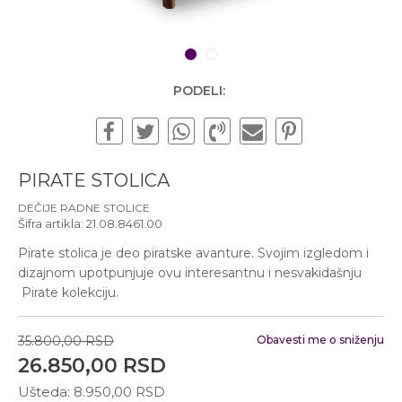
Subotom od 10:00 do
16:00 časova
Pišite nam
1
2
office@urbanline.rs
PODELI:
PIRATE STOLICA
DEČIJE RADNE STOLICE
Šifra artikla:
21.08.8461.00
Pirate stolica je deo piratske avanture. Svojim izgledom i
dizajnom upotpunjuje ovu interesantnu i nesvakidašnju
Pirate kolekciju.
35.800,00
RSD
Obavesti me o sniženju
26.850,00
RSD
Ušteda:
8.950,00
RSD