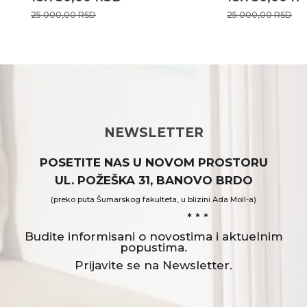
25.000,00
RSD
25.000,00
RSD
NEWSLETTER
POSETITE NAS U NOVOM PROSTORU
UL. POŽEŠKA 31, BANOVO BRDO
(preko puta Šumarskog fakulteta, u blizini Ada Moll-a)
* * *
Budite informisani o novostima i aktuelnim
popustima.
Prijavite se na Newsletter.