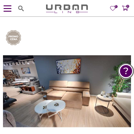
0
0
POMOĆ PRI KUPOVINI
Za više informacija, pomoć i
porudžbine
381 11 245 18 52
381 64 218 96 52
Radno vreme
Ponedeljak - Petak od
10:00 do 19:00