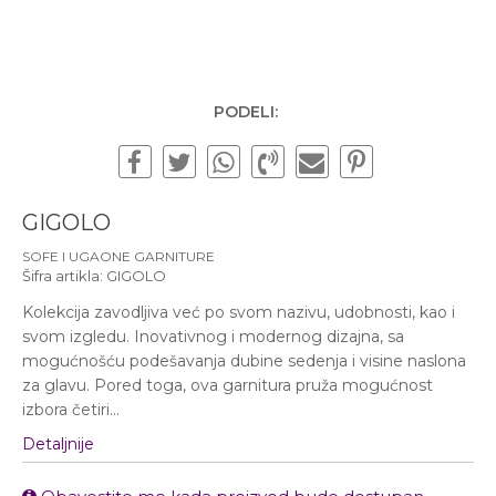
Subotom od 10:00 do
16:00 časova
Pišite nam
office@urbanline.rs
PODELI:
GIGOLO
SOFE I UGAONE GARNITURE
Šifra artikla:
GIGOLO
Kolekcija zavodljiva već po svom nazivu, udobnosti, kao i
svom izgledu. Inovativnog i modernog dizajna, sa
mogućnošću podešavanja dubine sedenja i visine naslona
za glavu. Pored toga, ova garnitura pruža mogućnost
izbora četiri
...
Detaljnije