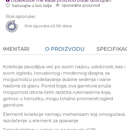
Obavestite me kada proizvod bude dostupan
Uporedite proizvod
Sačuvajte u listi želja
Rok isporuke:
Rok isporuke 45-60 dana
KOMENTARI
O PROIZVODU
SPECIFIKAC
Kolekcija zavodljiva već po svom nazivu, udobnosti, kao i
svom izgledu. Inovativnog i modernog dizajna, sa
mogućnošću podešavanja dubine sedenja i visine
naslona za glavu. Pored toga, ova garnitura pruža
mogućnost izbora četiri različita rukonaslona koja,
gotovo u trenutku, mogu totalno promeniti izgled
garniture.
Elementi kolekcije nemaju mehanizam koji omogućava
razvlačenje u element za spavanje.
Trosed izložen u salonu je na popustu 50%