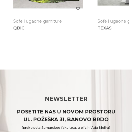
Sofe i ugaone garniture
Sofe i ugaone ga
QBIC
TEXAS
NEWSLETTER
POSETITE NAS U NOVOM PROSTORU
UL. POŽEŠKA 31, BANOVO BRDO
(preko puta Šumarskog fakulteta, u blizini Ada Moll-a)