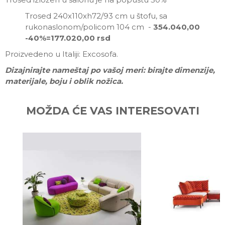
Trosed 240x110xh72/93 cm u štofu, sa
rukonaslonom/policom 104 cm -
354.040,00
-40%=177.020,00 rsd
Proizvedeno u Italiji: Excosofa.
Dizajnirajte nameštaj po vašoj meri: birajte dimenzije,
materijale, boju i oblik nožica.
Ime/Nadimak
MOŽDA ĆE VAS INTERESOVATI
Email
Poruka