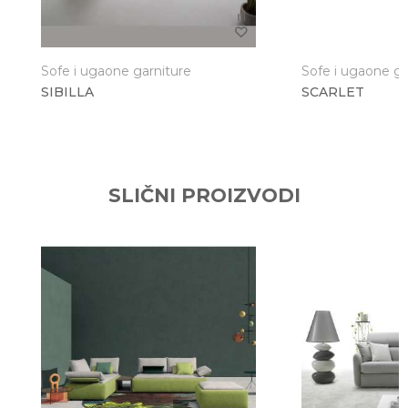
Sofe i ugaone garniture
Sofe i ugaone ga
SIBILLA
SCARLET
Anti-spam zaštita - izračunajte koliko je 9 - 4 :
POŠALJI
SLIČNI PROIZVODI