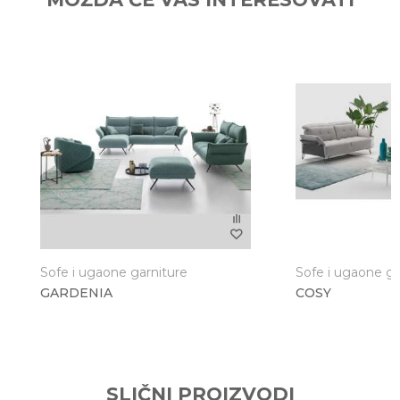
Email
Poruka
Sofe i ugaone garniture
Sofe i ugaone ga
GARDENIA
COSY
Anti-spam zaštita - izračunajte koliko je 6 - 1 :
POŠALJI
SLIČNI PROIZVODI