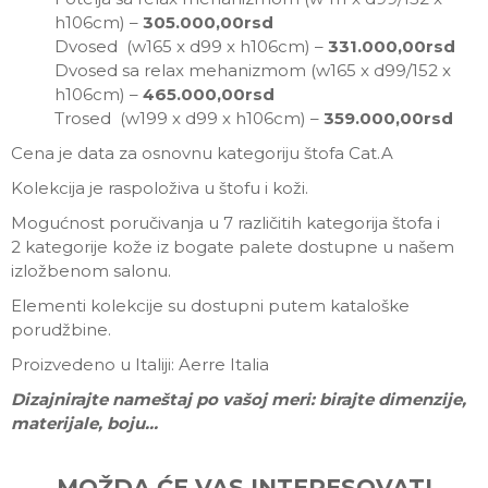
h106cm) –
305.000,00rsd
Dvosed (w165 x d99 x h106cm) –
331.000,00rsd
Dvosed sa relax mehanizmom (w165 x d99/152 x
h106cm) –
465.000,00rsd
Trosed (w199 x d99 x h106cm) –
359.000,00rsd
Cena je data za osnovnu kategoriju štofa Cat.A
Kolekcija je raspoloživa u štofu i koži.
Mogućnost poručivanja u 7 različitih kategorija štofa i
2 kategorije kože iz bogate palete dostupne u našem
izložbenom salonu.
Elementi kolekcije su dostupni putem kataloške
porudžbine.
Proizvedeno u Italiji: Aerre Italia
Dizajnirajte nameštaj po vašoj meri: birajte dimenzije,
materijale, boju…
Ime/Nadimak
MOŽDA ĆE VAS INTERESOVATI