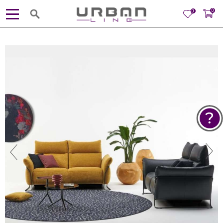
0
0
POMOĆ PRI KUPOVINI
Za više informacija, pomoć i
porudžbine
381 11 245 18 52
381 64 218 96 52
Radno vreme
Ponedeljak - Petak od
10:00 do 19:00