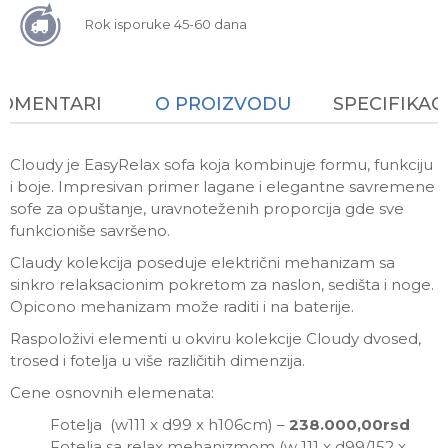
Rok isporuke 45-60 dana
KOMENTARI
O PROIZVODU
SPECIFIKAC
Cloudy je EasyRelax sofa koja kombinuje formu, funkciju
i boje. Impresivan primer lagane i elegantne savremene
sofe za opuštanje, uravnoteženih proporcija gde sve
funkcioniše savršeno.
Claudy kolekcija poseduje električni mehanizam sa
sinkro relaksacionim pokretom za naslon, sedišta i noge.
Opicono mehanizam može raditi i na baterije.
Raspoloživi elementi u okviru kolekcije Cloudy dvosed,
trosed i fotelja u više različitih dimenzija.
Cene osnovnih elemenata:
Fotelja (w111 x d99 x h106cm) –
238.000,00rsd
Fotelja sa relax mehanizmom (w 111 x d99/152 x