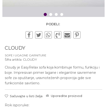
Subotom od 10:00 do
16:00 časova
Pišite nam
1
2
3
4
office@urbanline.rs
PODELI:
CLOUDY
SOFE I UGAONE GARNITURE
Šifra artikla:
CLOUDY
Cloudy je EasyRelax sofa koja kombinuje formu, funkciju i
boje. Impresivan primer lagane i elegantne savremene
sofe za opuštanje, uravnoteženih proporcija gde sve
funkcioniše savršeno.
Uporedite proizvod
Sačuvajte u listi želja
Rok isporuke: