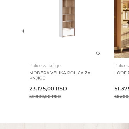
 KNJIGE
Police za knjige
Police 
MODERA VELIKA POLICA ZA
LOOF 
KNJIGE
23.175,00
RSD
51.37
30.900,00
RSD
68.500