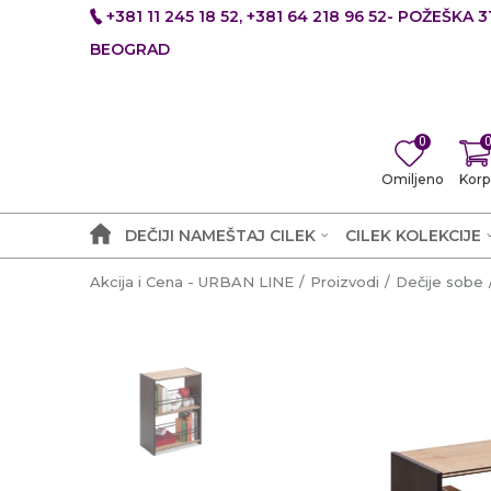
+381 11 245 18 52, +381 64 218 96 52- POŽEŠKA 31
BEOGRAD
0
Omiljeno
Korp
DEČIJI NAMEŠTAJ CILEK
CILEK KOLEKCIJE
Akcija i Cena - URBAN LINE
Proizvodi
Dečije sobe