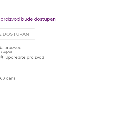
Radno vreme
Ponedeljak - Petak od
10:00 do 19:00
Subotom od 10:00 do
 proizvod bude dostupan
16:00 časova
Pišite nam
JE DOSTUPAN
office@urbanline.rs
da proizvod
stupan
Uporedite proizvod
-60 dana