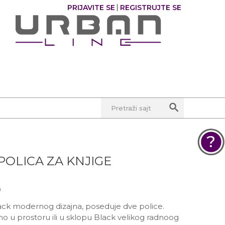
PRIJAVITE SE
REGISTRUJTE SE
0
0
Pretraži sajt
POLICA ZA KNJIGE
POMOĆ PRI KUPOVINI
Za više informacija, pomoć i
0
porudžbine
381 11 245 18 52
lack modernog dizajna, poseduje dve police.
381 64 218 96 52
no u prostoru ili u sklopu Black velikog radnoog