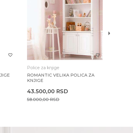
MOCHA 
14.70
19.600,
Police za knjige
JIGE
ROMANTIC VELIKA POLICA ZA
KNJIGE
43.500,00
RSD
58.000,00
RSD