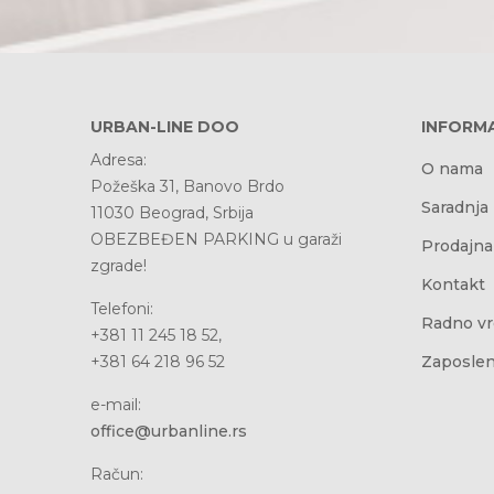
URBAN-LINE DOO
INFORMA
Adresa:
O nama
Požeška 31, Banovo Brdo
Saradnja
11030 Beograd, Srbija
OBEZBEĐEN PARKING u garaži
Prodajna
zgrade!
Kontakt
Telefoni:
Radno v
+381 11 245 18 52,
+381 64 218 96 52
Zaposlen
e-mail:
office@urbanline.rs
Račun: