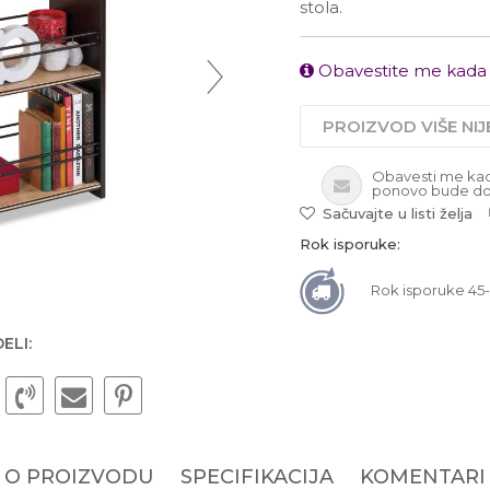
stola.
Obavestite me kada
PROIZVOD VIŠE NI
Obavesti me ka
ponovo bude do
Sačuvajte u listi želja
Rok isporuke:
Rok isporuke 45
ELI:
O PROIZVODU
SPECIFIKACIJA
KOMENTARI