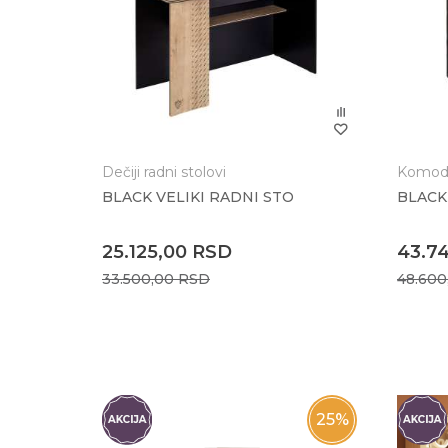
Anti-spam zaštita - izračunajte koliko je 6 - 1 
POŠALJI
Dečiji radni stolovi
Komode
BLACK VELIKI RADNI STO
BLAC
25.125,00
RSD
43.7
33.500,00
RSD
48.60
25
%
25
%