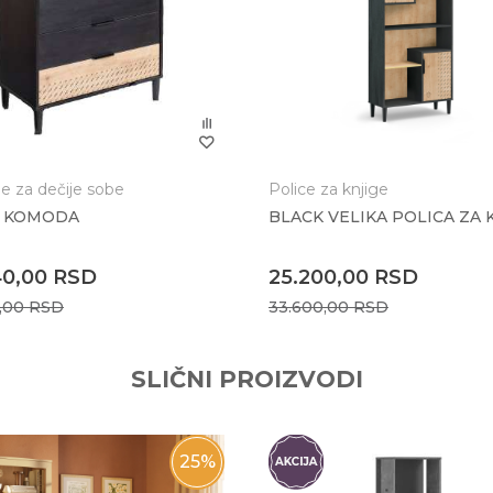
:
 za dečije sobe
Police za knjige
K KOMODA
BLACK VELIKA POLICA ZA 
40,00
RSD
25.200,00
RSD
0,00
RSD
33.600,00
RSD
SLIČNI PROIZVODI
25
%