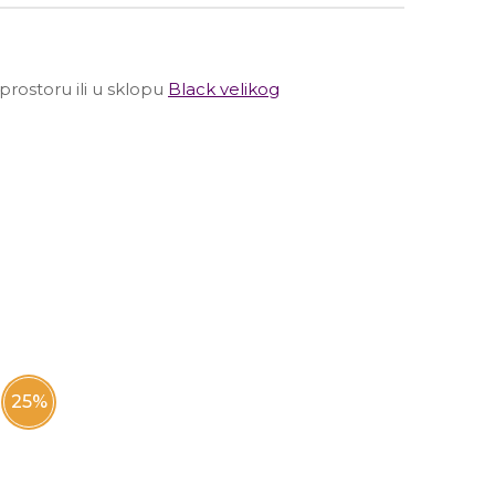
.
prostoru ili u sklopu
Black velikog
25
%