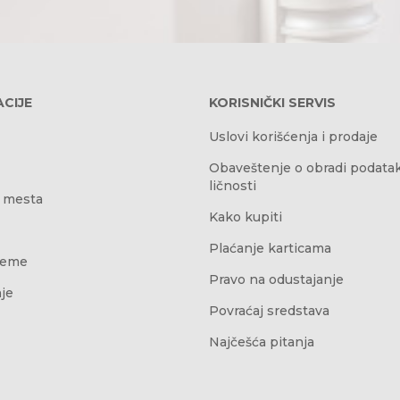
CIJE
KORISNIČKI SERVIS
Uslovi korišćenja i prodaje
Obaveštenje o obradi podata
ličnosti
 mesta
Kako kupiti
Plaćanje karticama
reme
Pravo na odustajanje
je
Povraćaj sredstava
Najčešća pitanja