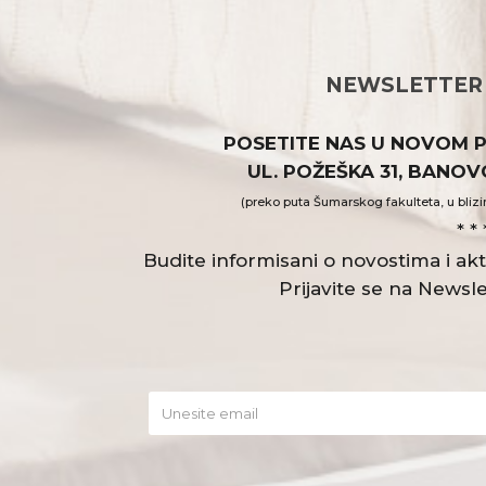
NEWSLETTER
POSETITE NAS U NOVOM 
UL. POŽEŠKA 31, BANO
(preko puta Šumarskog fakulteta, u blizi
* * 
Budite informisani o novostima i a
Prijavite se na Newsle