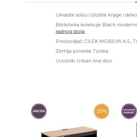
Ukrasite sobu i izložite knjige i de
Biblioteka kolekcije Black modernog
radnog stola
.
Proizvodjač: CILEK MOBILYA A.S., T
Zemlja porekla: Turska
Uvoznik: Urban-line doo
Ime/Nadimak
Poruka
25
%