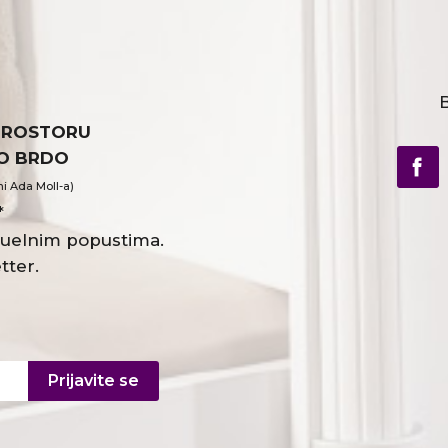
B
PROSTORU
VO BRDO
ni Ada Moll-a)
*
ktuelnim popustima.
tter.
Prijavite se