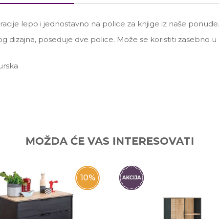
koracije lepo i jednostavno na police za knjige iz naše ponude
 dizajna, poseduje dve police. Može se koristiti zasebno u 
urska
Email
MOŽDA ĆE VAS INTERESOVATI
10
%