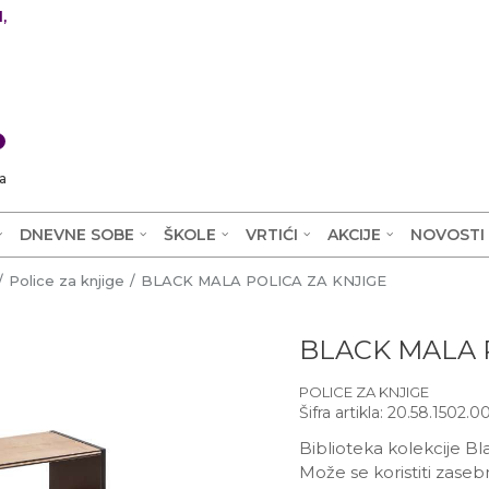
,
0
a
DNEVNE SOBE
ŠKOLE
VRTIĆI
AKCIJE
NOVOSTI
Police za knjige
BLACK MALA POLICA ZA KNJIGE
BLACK MALA 
POLICE ZA KNJIGE
Šifra artikla:
20.58.1502.0
Biblioteka kolekcije B
Može se koristiti zaseb