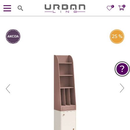
0
0
25
%
POMOĆ PRI KUPOVINI
Za više informacija, pomoć i
porudžbine
381 11 245 18 52
381 64 218 96 52
Radno vreme
Ponedeljak - Petak od
10:00 do 19:00