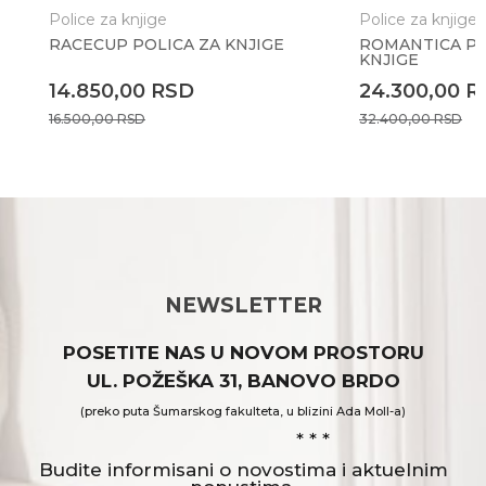
Police za knjige
Police za knjige
RACECUP POLICA ZA KNJIGE
ROMANTICA PO
KNJIGE
14.850,00
RSD
24.300,00
R
16.500,00
RSD
32.400,00
RSD
NEWSLETTER
POSETITE NAS U NOVOM PROSTORU
UL. POŽEŠKA 31, BANOVO BRDO
(preko puta Šumarskog fakulteta, u blizini Ada Moll-a)
* * *
Budite informisani o novostima i aktuelnim