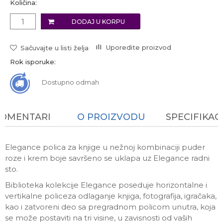
Količina:
DODAJ U KORPU
Uporedite proizvod
Sačuvajte u listi želja
Rok isporuke:
Dostupno odmah
KOMENTARI
O PROIZVODU
SPECIFIKAC
Elegance polica za knjige u nežnoj kombinaciji puder
roze i krem boje savršeno se uklapa uz Elegance radni
sto.
Biblioteka kolekcije Elegance poseduje horizontalne i
vertikalne policeza odlaganje knjiga, fotografija, igračaka,
kao i zatvoreni deo sa pregradnom policom unutra, koja
se može postaviti na tri visine, u zavisnosti od vaših