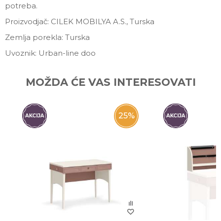
potreba.
Proizvodjač: CILEK MOBILYA A.S., Turska
Zemlja porekla: Turska
Uvoznik: Urban-line doo
Ime/Nadimak
MOŽDA ĆE VAS INTERESOVATI
Email
25
%
Poruka