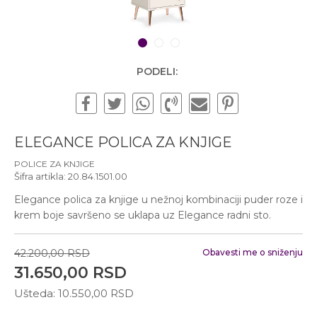
Subotom od 10:00 do
16:00 časova
Pišite nam
1
2
3
office@urbanline.rs
PODELI:
ELEGANCE POLICA ZA KNJIGE
POLICE ZA KNJIGE
Šifra artikla:
20.84.1501.00
Elegance polica za knjige u nežnoj kombinaciji puder roze i
krem boje savršeno se uklapa uz Elegance radni sto.
42.200,00
RSD
Obavesti me o sniženju
31.650,00
RSD
Ušteda:
10.550,00
RSD