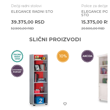
Dečiji radni stolovi
Police za dečije 
ELEGANCE RADNI STO
ELEGANCE POL
STO
Anti-spam zaštita - izračunajte koliko je 6 - 1 :
39.375,00
RSD
15.375,00
R
52.500,00
RSD
20.500,00
RSD
POŠALJI
SLIČNI PROIZVODI
10
%