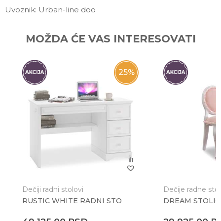
Uvoznik: Urban-line doo
Ime/Nadimak
MOŽDA ĆE VAS INTERESOVATI
Email
25
%
Poruka
Dečiji radni stolovi
Dečije radne stol
RUSTIC WHITE RADNI STO
DREAM STOLIC
Anti-spam zaštita - izračunajte koliko je 2 + 3 :