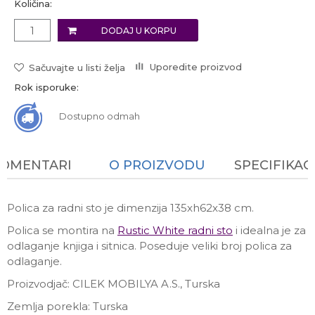
Količina:
DODAJ U KORPU
Uporedite proizvod
Sačuvajte u listi želja
Rok isporuke:
Dostupno odmah
KOMENTARI
O PROIZVODU
SPECIFIKAC
Polica za radni sto je dimenzija 135xh62x38 cm.
Polica se montira na
Rustic White
radni sto
i idealna je za
odlaganje knjiga i sitnica. Poseduje veliki broj polica za
odlaganje.
Proizvodjač: CILEK MOBILYA A.S., Turska
Zemlja porekla: Turska