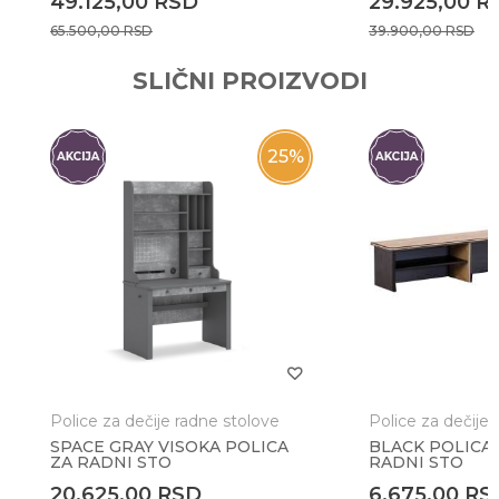
49.125,00
RSD
29.925,00
R
65.500,00
RSD
39.900,00
RSD
POŠALJI
SLIČNI PROIZVODI
25
%
Police za dečije radne stolove
Police za dečije 
SPACE GRAY VISOKA POLICA
BLACK POLICA 
ZA RADNI STO
RADNI STO
20.625,00
RSD
6.675,00
RS