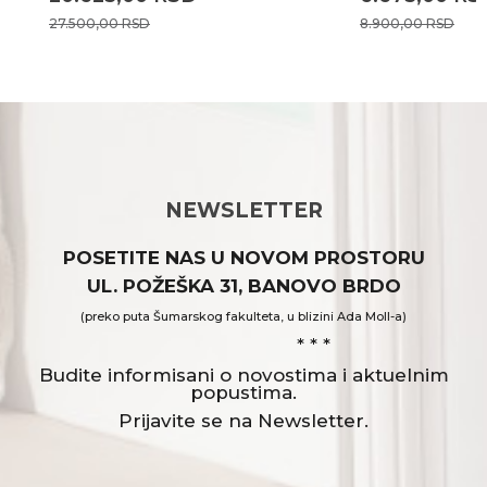
27.500,00
RSD
8.900,00
RSD
NEWSLETTER
POSETITE NAS U NOVOM PROSTORU
UL. POŽEŠKA 31, BANOVO BRDO
(preko puta Šumarskog fakulteta, u blizini Ada Moll-a)
* * *
Budite informisani o novostima i aktuelnim
popustima.
Prijavite se na Newsletter.