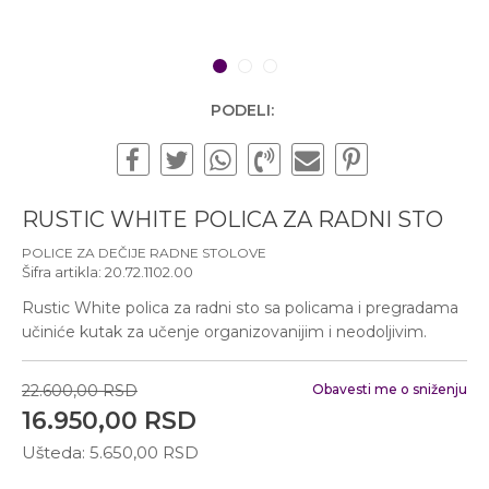
Subotom od 10:00 do
16:00 časova
Pišite nam
1
2
3
office@urbanline.rs
PODELI:
RUSTIC WHITE POLICA ZA RADNI STO
POLICE ZA DEČIJE RADNE STOLOVE
Šifra artikla:
20.72.1102.00
Rustic White polica za radni sto sa policama i pregradama
učiniće kutak za učenje organizovanijim i neodoljivim.
22.600,00
RSD
Obavesti me o sniženju
16.950,00
RSD
Ušteda:
5.650,00
RSD