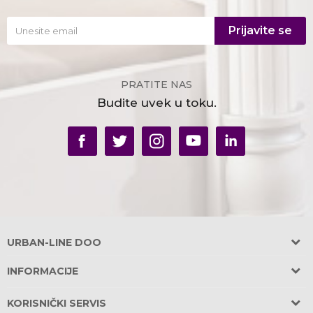
Prijavite se
PRATITE NAS
Budite uvek u toku.
URBAN-LINE DOO
Adresa:
INFORMACIJE
Požeška 31, Banovo Brdo
O nama
11030 Beograd, Srbija
KORISNIČKI SERVIS