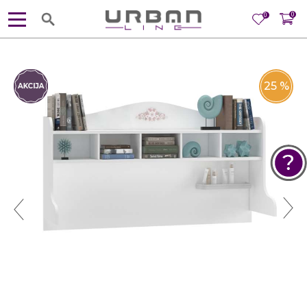
0
0
25
%
POMOĆ PRI KUPOVINI
Za više informacija, pomoć i
porudžbine
381 11 245 18 52
381 64 218 96 52
Radno vreme
Ponedeljak - Petak od
10:00 do 19:00