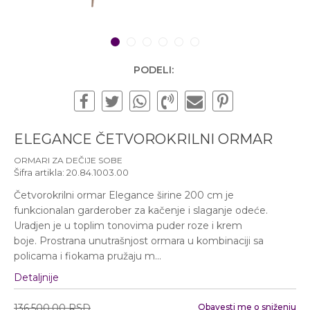
Subotom od 10:00 do
16:00 časova
Pišite nam
1
2
3
4
5
6
office@urbanline.rs
PODELI:
ELEGANCE ČETVOROKRILNI ORMAR
ORMARI ZA DEČIJE SOBE
Šifra artikla:
20.84.1003.00
Četvorokrilni ormar Elegance širine 200 cm je
funkcionalan garderober za kačenje i slaganje odeće.
Uradjen je u toplim tonovima puder roze i krem
boje. Prostrana unutrašnjost ormara u kombinaciji sa
policama i fiokama pružaju m
...
Detaljnije
136.500,00
RSD
Obavesti me o sniženju