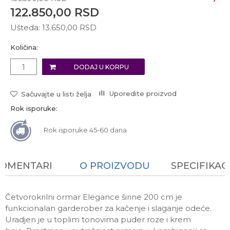
122.850,00
RSD
Ušteda:
13.650,00
RSD
Količina:
DODAJ U KORPU
Uporedite proizvod
Sačuvajte u listi želja
Rok isporuke:
Rok isporuke 45-60 dana
KOMENTARI
O PROIZVODU
SPECIFIKAC
Četvorokrilni ormar Elegance širine 200 cm je
funkcionalan garderober za kačenje i slaganje odeće.
Uradjen je u toplim tonovima puder roze i krem