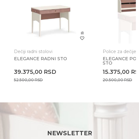
Poruka
Dečiji radni stolovi
Police za dečije 
ELEGANCE RADNI STO
ELEGANCE POL
STO
Anti-spam zaštita - izračunajte koliko je 9 - 4 :
39.375,00
RSD
15.375,00
R
52.500,00
RSD
20.500,00
RSD
POŠALJI
NEWSLETTER