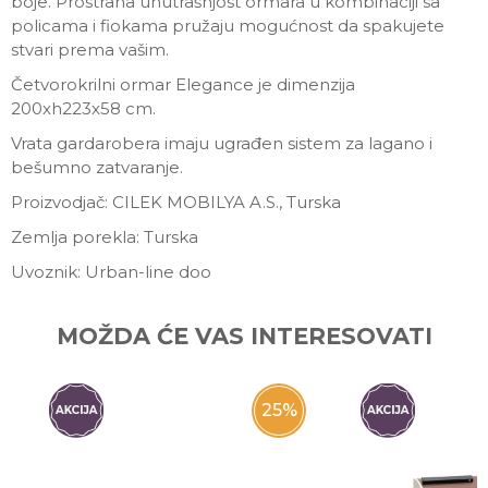
boje. Prostrana unutrašnjost ormara u kombinaciji sa
policama i fiokama pružaju mogućnost da spakujete
stvari prema vašim.
Četvorokrilni ormar Elegance je dimenzija
200xh223x58 cm.
Vrata gardarobera imaju ugrađen sistem za lagano i
bešumno zatvaranje.
Proizvodjač: CILEK MOBILYA A.S., Turska
Zemlja porekla: Turska
Uvoznik: Urban-line doo
Ime/Nadimak
MOŽDA ĆE VAS INTERESOVATI
Email
25
%