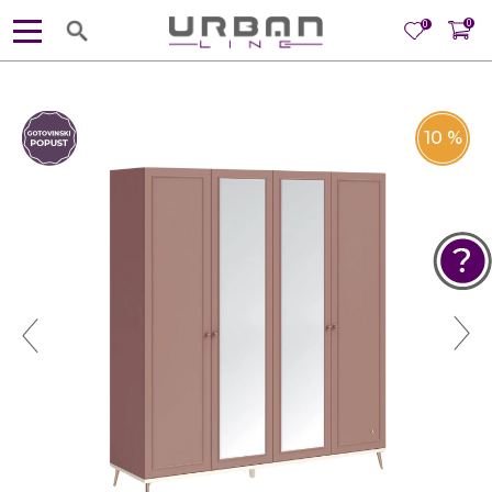
0
0
10
%
POMOĆ PRI KUPOVINI
Za više informacija, pomoć i
porudžbine
381 11 245 18 52
381 64 218 96 52
Radno vreme
Ponedeljak - Petak od
10:00 do 19:00