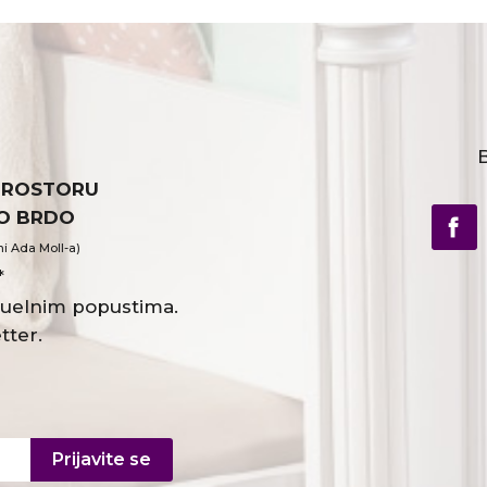
B
PROSTORU
VO BRDO
ni Ada Moll-a)
*
ktuelnim popustima.
tter.
Prijavite se