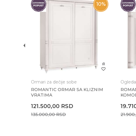
Poruka
10
%
10
%
A
Anti-spam zaštita - izračunajte koliko je 6 - 1 
POŠALJI
Ormari za dečije sobe
Ogleda
ROMANTIC ORMAR SA KLIZNIM
ROMAN
VRATIMA
KOMO
121.500,00
RSD
19.71
135.000,00
RSD
21.900