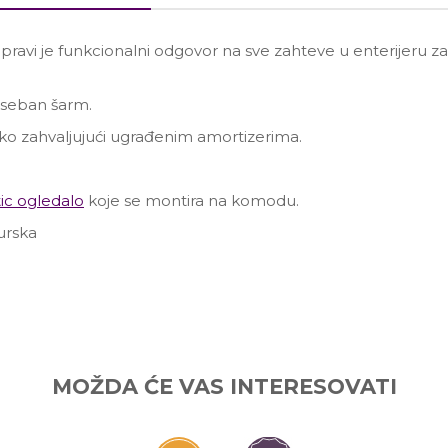
 pravi je funkcionalni odgovor na sve zahteve u enterijeru
 poseban šarm.
eko zahvaljujući ugrađenim amortizerima.
c ogledalo
koje se montira na komodu.
urska
Email
MOŽDA ĆE VAS INTERESOVATI