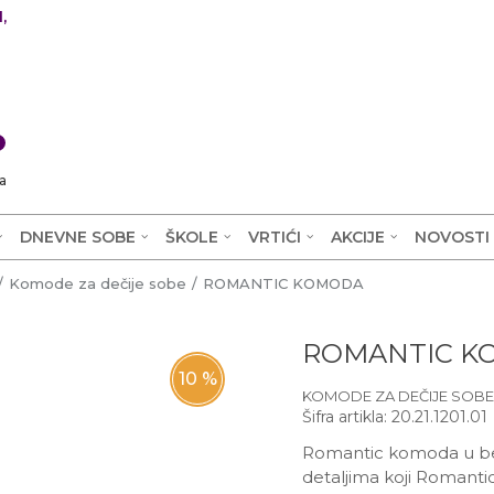
,
0
a
DNEVNE SOBE
ŠKOLE
VRTIĆI
AKCIJE
NOVOSTI
Komode za dečije sobe
ROMANTIC KOMODA
ROMANTIC K
10
%
KOMODE ZA DEČIJE SOBE
Šifra artikla:
20.21.1201.01
Romantic komoda u beloj
detaljima koji Romanti