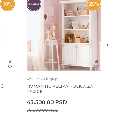
10
%
25
%
Dečije z
ROMANT
8.100,
9.000,0
Police za knjige
IĆ
ROMANTIC VELIKA POLICA ZA
KNJIGE
43.500,00
RSD
58.000,00
RSD