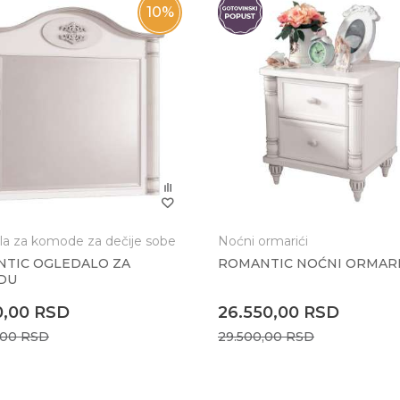
10
%
:
la za komode za dečije sobe
Noćni ormarići
TIC OGLEDALO ZA
ROMANTIC NOĆNI ORMAR
DU
0,00
RSD
26.550,00
RSD
,00
RSD
29.500,00
RSD