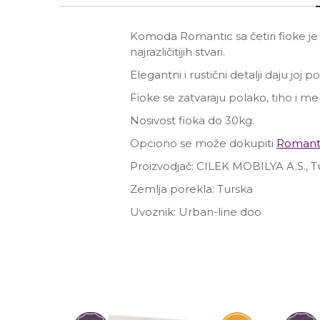
Komoda Romantic sa četiri fioke je
najrazličitijih stvari.
Elegantni i rustični detalji daju joj
Fioke se zatvaraju polako, tiho i m
Nosivost fioka do 30kg.
Opciono se može dokupiti
Romanti
Proizvodjač: CILEK MOBILYA A.S., T
Zemlja porekla: Turska
Uvoznik: Urban-line doo
Ime/Nadimak