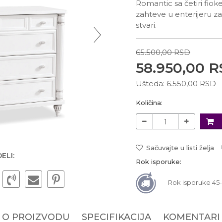
Romantic sa četiri fiok
zahteve u enterijeru za
stvari.
65.500,00
RSD
58.950,00
R
Ušteda:
6.550,00
RSD
Količina:
Sačuvajte u listi želja
ELI:
Rok isporuke:
Rok isporuke 45
O PROIZVODU
SPECIFIKACIJA
KOMENTARI