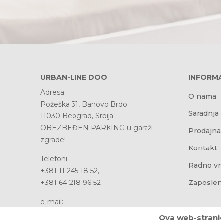
URBAN-LINE DOO
INFORMA
Adresa:
O nama
Požeška 31, Banovo Brdo
Saradnja
11030 Beograd, Srbija
OBEZBEĐEN PARKING u garaži
Prodajna
zgrade!
Kontakt
Telefoni:
Radno v
+381 11 245 18 52,
+381 64 218 96 52
Zaposlen
e-mail:
office@urbanline.rs
Ova web-stranic