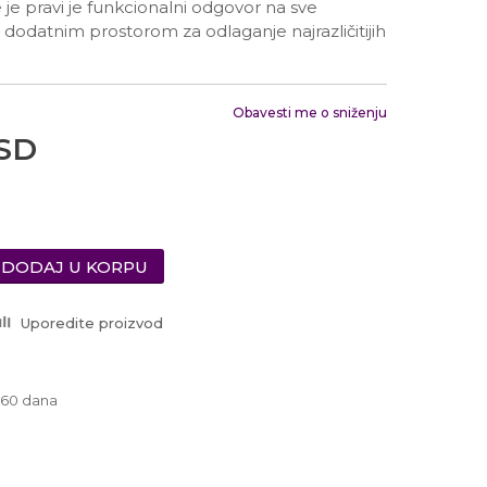
Radno vreme
e je pravi je funkcionalni odgovor na sve
Ponedeljak - Petak od
 dodatnim prostorom za odlaganje najrazličitijih
10:00 do 19:00
Subotom od 10:00 do
16:00 časova
Pišite nam
Obavesti me o sniženju
SD
office@urbanline.rs
DODAJ U KORPU
Uporedite proizvod
-60 dana