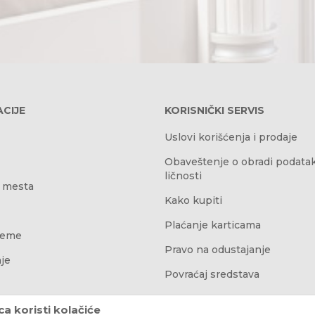
CIJE
KORISNIČKI SERVIS
Uslovi korišćenja i prodaje
Obaveštenje o obradi podata
ličnosti
 mesta
Kako kupiti
Plaćanje karticama
reme
Pravo na odustajanje
je
Povraćaj sredstava
Najčešća pitanja
a koristi kolačiće