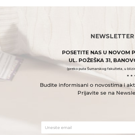
NEWSLETTER
POSETITE NAS U NOVOM 
UL. POŽEŠKA 31, BANO
(preko puta Šumarskog fakulteta, u blizi
* * 
Budite informisani o novostima i a
Prijavite se na Newsle