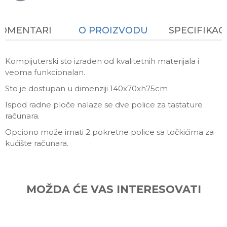
KOMENTARI
O PROIZVODU
SPECIFIKAC
Kompijuterski sto izrađen od kvalitetnih materijala i
veoma funkcionalan.
Sto je dostupan u dimenziji 140x70xh75cm
Ispod radne ploče nalaze se dve police za tastature
računara.
Opciono može imati 2 pokretne police sa točkićima za
kućište računara.
Ime/Nadimak
MOŽDA ĆE VAS INTERESOVATI
Email