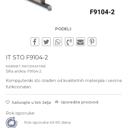
Subotom od 10:00 do
16:00 časova
Pišite nam
office@urbanline.rs
PODELI:
IT STO F9104-2
KABINET INFORMATIKE
Šifra artikla:
F9104-2
Kompijuterski sto izrađen od kvalitetnih materijala i veoma
funkcionalan.
Uporedite proizvod
Sačuvajte u listi želja
Rok isporuke:
Rok isporuke 45-90 dana