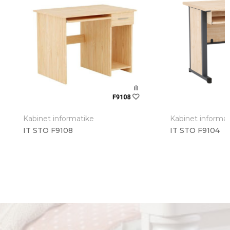
Poruka
Kabinet informatike
Kabinet informat
IT STO F9108
IT STO F9104
Anti-spam zaštita - izračunajte koliko je 6 - 1 :
POŠALJI