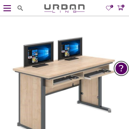
0
0
POMOĆ PRI KUPOVINI
Za više informacija, pomoć i
porudžbine
381 11 245 18 52
381 64 218 96 52
Radno vreme
Ponedeljak - Petak od
10:00 do 19:00