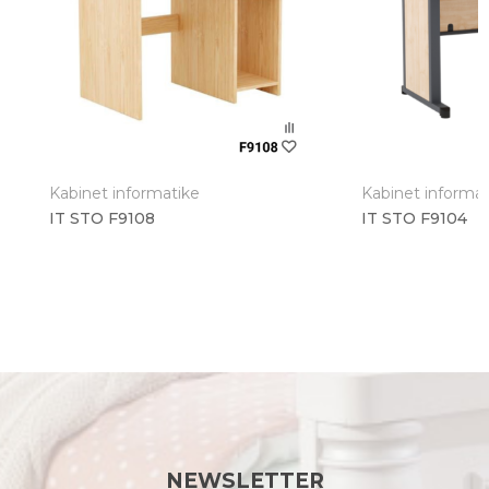
Poruka
Kabinet informatike
Kabinet informat
IT STO F9108
IT STO F9104
Anti-spam zaštita - izračunajte koliko je 9 - 4 :
POŠALJI
NEWSLETTER