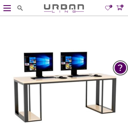
0
0
POMOĆ PRI KUPOVINI
Za više informacija, pomoć i
porudžbine
381 11 245 18 52
381 64 218 96 52
Radno vreme
Ponedeljak - Petak od
10:00 do 19:00