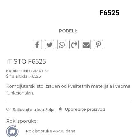
Subotom od 10:00 do
16:00 časova
Pišite nam
office@urbanline.rs
PODELI:
IT STO F6525
KABINET INFORMATIKE
Šifra artikla:
F6525
Kompijuterski sto izrađen od kvalitetnih materijala i veoma
funkcionalan.
Uporedite proizvod
Sačuvajte u listi želja
Rok isporuke:
Rok isporuke 45-90 dana