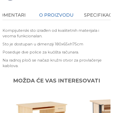
KOMENTARI
O PROIZVODU
SPECIFIKAC
Kompijuterski sto izrađen od kvalitetnih materijala i
veoma funkcionalan.
Sto je dostupan u dimenziji 180x65xh75cm
Poseduje dve police za kućišta računara.
Na radnoj ploči se načazi kružni otvor za provlačenje
kablova.
Ime/Nadimak
MOŽDA ĆE VAS INTERESOVATI
Email