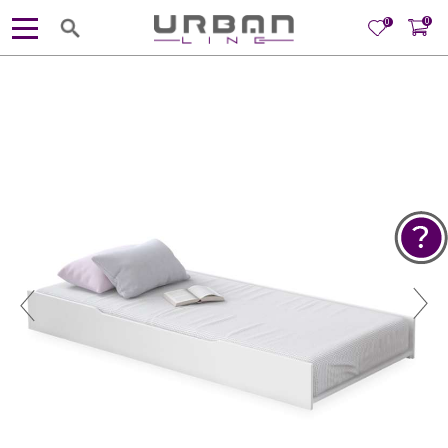
0
0
POMOĆ PRI KUPOVINI
Za više informacija, pomoć i
porudžbine
381 11 245 18 52
381 64 218 96 52
Radno vreme
Ponedeljak - Petak od
10:00 do 19:00