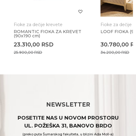
Fioke za dečije krevete
Fioke za dečije 
ROMANTIC FIOKA ZA KREVET
LOOF FIOKA (90
(90x190 cm)
23.310,00
RSD
30.780,00
R
25.900,00
RSD
34.200,00
RSD
NEWSLETTER
POSETITE NAS U NOVOM PROSTORU
UL. POŽEŠKA 31, BANOVO BRDO
(preko puta Šumarskog fakulteta, u blizini Ada Moll-a)