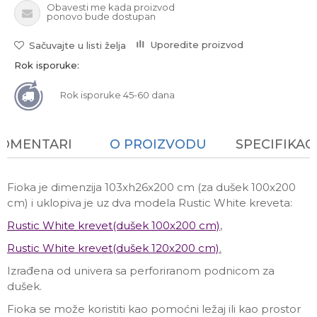
Obavesti me kada proizvod
ponovo bude dostupan
Uporedite proizvod
Sačuvajte u listi želja
Rok isporuke:
Rok isporuke 45-60 dana
KOMENTARI
O PROIZVODU
SPECIFIKAC
Fioka je dimenzija 103xh26x200 cm (za dušek 100x200
cm) i uklopiva je uz dva modela Rustic White kreveta:
Rustic White
krevet(dušek 100x200 cm)
,
Rustic White
krevet(dušek 120x200 cm)
.
Izrađena od univera sa perforiranom podnicom za
dušek.
Fioka se može koristiti kao pomoćni ležaj ili kao prostor