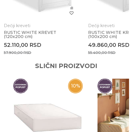
Dečiji kreveti
Dečiji kreveti
RUSTIC WHITE KREVET
RUSTIC WHITE KR
Anti-spam zaštita - izračunajte koliko je 9 - 4 :
(120x200 cm)
(100x200 cm)
52.110,00
RSD
49.860,00
RSD
57.900,00
RSD
55.400,00
RSD
POŠALJI
SLIČNI PROIZVODI
10
%