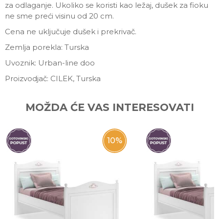
za odlaganje. Ukoliko se koristi kao ležaj, dušek za fioku
ne sme preći visinu od 20 cm.
Cena ne uključuje dušek i prekrivač.
Zemlja porekla: Turska
Uvoznik: Urban-line doo
Proizvodjač: CILEK, Turska
Ime/Nadimak
MOŽDA ĆE VAS INTERESOVATI
Email
10
%
Poruka