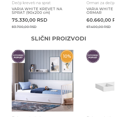
Dečiji kreveti na sprat
Ormari za dečije
VARIA WHITE KREVET NA
VARIA WHITE L
SPRAT (90x200 cm)
ORMAR
Anti-spam zaštita - izračunajte koliko je 2 + 3 :
75.330,00
RSD
60.660,00
R
83.700,00
RSD
67.400,00
RSD
POŠALJI
SLIČNI PROIZVODI
10
%