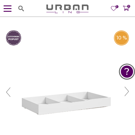
0
0
10
%
POMOĆ PRI KUPOVINI
Za više informacija, pomoć i
porudžbine
381 11 245 18 52
381 64 218 96 52
Radno vreme
Ponedeljak - Petak od
10:00 do 19:00