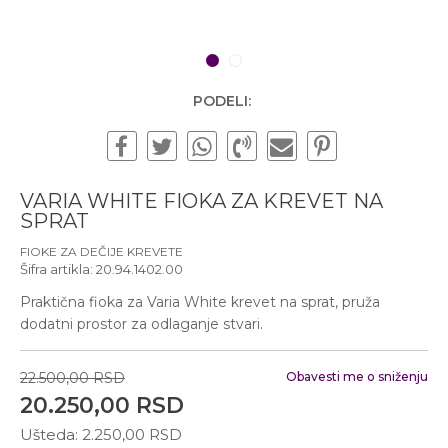
Subotom od 10:00 do
16:00 časova
Pišite nam
1
2
office@urbanline.rs
PODELI:
VARIA WHITE FIOKA ZA KREVET NA
SPRAT
FIOKE ZA DEČIJE KREVETE
Šifra artikla:
20.94.1402.00
Praktična fioka za Varia White krevet na sprat, pruža
dodatni prostor za odlaganje stvari.
22.500,00
RSD
Obavesti me o sniženju
20.250,00
RSD
Ušteda:
2.250,00
RSD