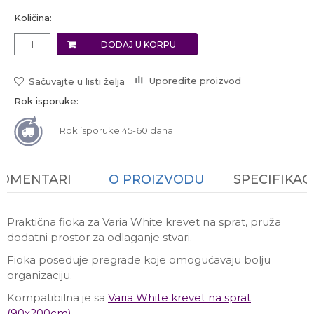
Količina:
DODAJ U KORPU
Uporedite proizvod
Sačuvajte u listi želja
Rok isporuke:
Rok isporuke 45-60 dana
KOMENTARI
O PROIZVODU
SPECIFIKAC
Praktična fioka za Varia White krevet na sprat, pruža
dodatni prostor za odlaganje stvari.
Fioka poseduje pregrade koje omogućavaju bolju
organizaciju.
Kompatibilna je sa
Varia White krevet na sprat
(90x200cm)
.