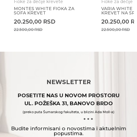
Fioke za dečije krevete
Fioke za dečije 
MONTES WHITE FIOKA ZA
VARIA WHITE F
SOFA KREVET
KREVET NA SP
20.250,00
RSD
20.250,00
R
22.500,00
RSD
22.500,00
RSD
NEWSLETTER
POSETITE NAS U NOVOM PROSTORU
UL. POŽEŠKA 31, BANOVO BRDO
(preko puta Šumarskog fakulteta, u blizini Ada Moll-a)
* * *
Budite informisani o novostima i aktuelnim
popustima.