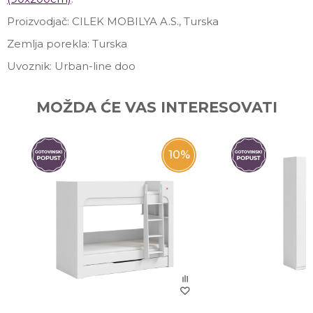
Proizvodjač: CILEK MOBILYA A.S., Turska
Zemlja porekla: Turska
Uvoznik: Urban-line doo
Ime/Nadimak
MOŽDA ĆE VAS INTERESOVATI
Email
10
%
Poruka