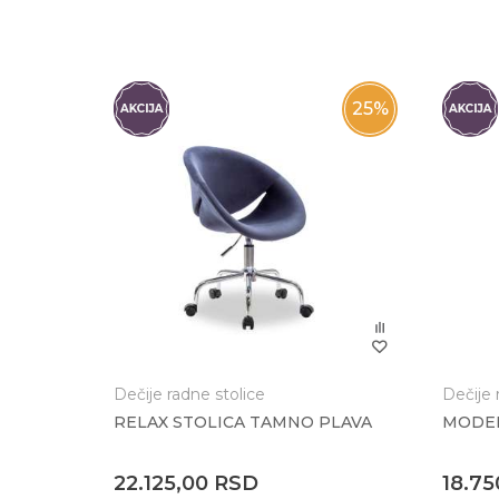
Poruka
25
%
Anti-spam zaštita - izračunajte koliko je 6 - 1 
POŠALJI
Dečije radne stolice
Dečije 
RELAX STOLICA TAMNO PLAVA
MODER
22.125,00
RSD
18.7