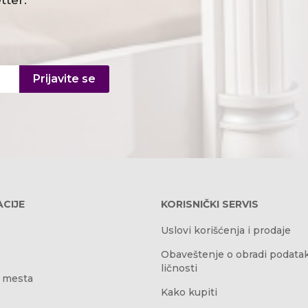
tter.
Prijavite se
CIJE
KORISNIČKI SERVIS
Uslovi korišćenja i prodaje
Obaveštenje o obradi podata
ličnosti
 mesta
Kako kupiti