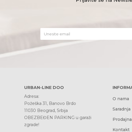
Prijavite se na Newsle
URBAN-LINE DOO
INFORMA
Adresa:
O nama
Požeška 31, Banovo Brdo
Saradnja
11030 Beograd, Srbija
OBEZBEĐEN PARKING u garaži
Prodajna
zgrade!
Kontakt