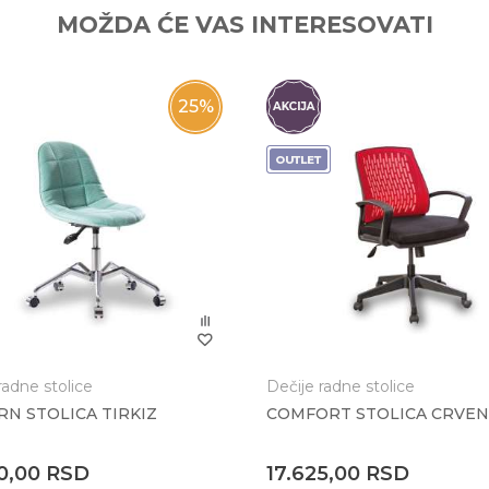
MOŽDA ĆE VAS INTERESOVATI
25
%
:
radne stolice
Dečije radne stolice
N STOLICA TIRKIZ
COMFORT STOLICA CRVE
50,00
RSD
17.625,00
RSD