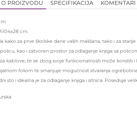
O PROIZVODU
SPECIFIKACIJA
KOMENTARI
cm.
6xh104x28 cm.
la kako za prve školske dane vaših mališana, tako i za starije
policu, kao i zatvoren prostor za odlaganje knjiga sa polico
 za kablove, te se zbog svoje funkcionalnosti može koristiti i
cijalnom foliom te smanjuje mogućnost stvaranja ogrebotina
i sto i idealna je za odlaganje knjiga i sitnica. Poseduje velik
urska
Email