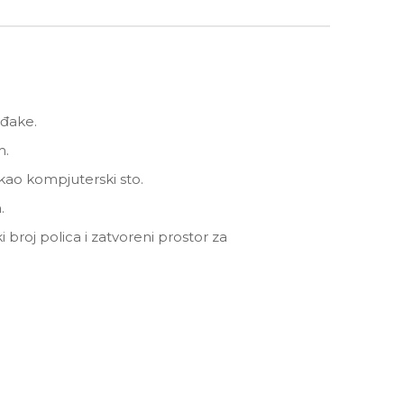
 đake.
m.
 kao kompjuterski sto.
.
i broj polica i zatvoreni prostor za