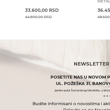
META
33.600,00
RSD
36.4
44.800,00
RSD
48.60
NEWSLETTER
POSETITE NAS U NOVOM 
UL. POŽEŠKA 31, BANO
(preko puta Šumarskog fakulteta, u blizi
* * 
Budite informisani o novostima i a