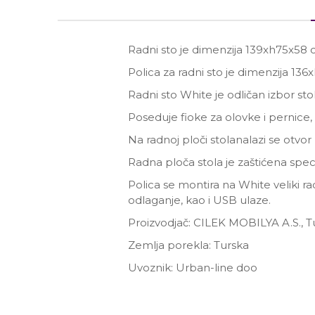
Radni sto je dimenzija 139xh75x58 
Polica za radni sto je dimenzija 13
Radni sto White je odličan izbor sto
Poseduje fioke za olovke i pernice, 
Na radnoj ploči stolanalazi se otvor
Radna ploča stola je zaštićena spe
Polica se montira na White veliki radn
odlaganje, kao i USB ulaze.
Proizvodjač: CILEK MOBILYA A.S., T
Zemlja porekla: Turska
Uvoznik: Urban-line doo
Ime/Nadimak