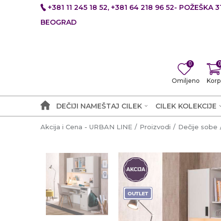
+381 11 245 18 52, +381 64 218 96 52- POŽEŠKA 31
BEOGRAD
0
Omiljeno
Korp
DEČIJI NAMEŠTAJ CILEK
CILEK KOLEKCIJE
Akcija i Cena - URBAN LINE
Proizvodi
Dečije sobe