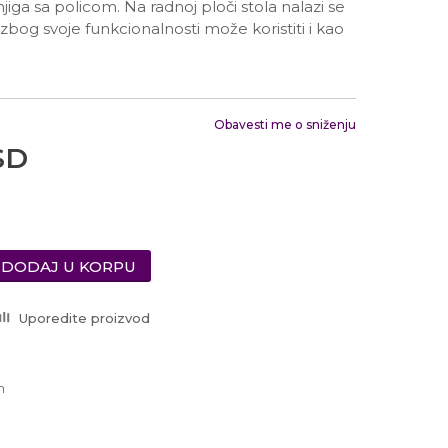
Radno vreme
jiga sa policom. Na radnoj ploči stola nalazi se
Ponedeljak - Petak od
 zbog svoje funkcionalnosti može koristiti i kao
10:00 do 19:00
Subotom od 10:00 do
16:00 časova
Pišite nam
Obavesti me o sniženju
office@urbanline.rs
SD
DODAJ U KORPU
Uporedite proizvod
h