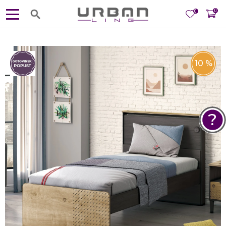
0
0
10
%
POMOĆ PRI KUPOVINI
Za više informacija, pomoć i
porudžbine
381 11 245 18 52
381 64 218 96 52
Radno vreme
Ponedeljak - Petak od
10:00 do 19:00