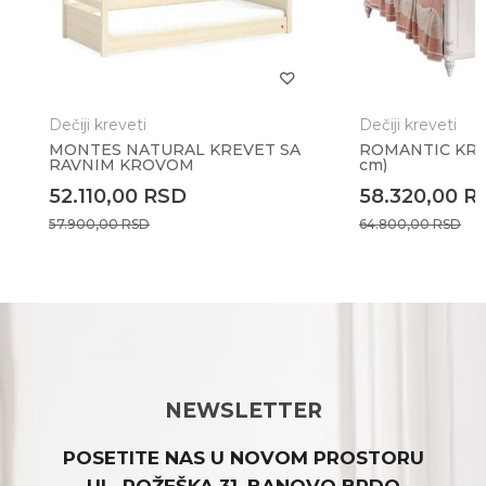
Dečiji kreveti
Dečiji kreveti
MONTES NATURAL KREVET SA
ROMANTIC KRE
RAVNIM KROVOM
cm)
52.110,00
RSD
58.320,00
R
57.900,00
RSD
64.800,00
RSD
NEWSLETTER
POSETITE NAS U NOVOM PROSTORU