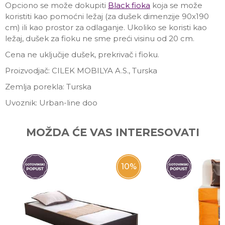
Opciono se može dokupiti
Black fioka
koja se može
koristiti kao pomoćni ležaj (za dušek dimenzije 90x190
cm) ili kao prostor za odlaganje. Ukoliko se koristi kao
ležaj, dušek za fioku ne sme preći visinu od 20 cm.
Cena ne uključije dušek, prekrivač i fioku.
Proizvodjač: CILEK MOBILYA A.S., Turska
Zemlja porekla: Turska
Uvoznik: Urban-line doo
Ime/Nadimak
MOŽDA ĆE VAS INTERESOVATI
Email
10
%