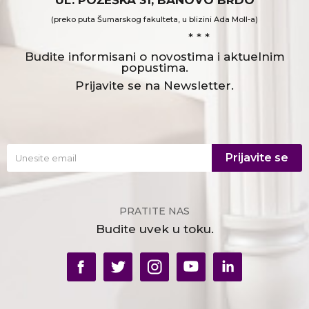
UL. POŽEŠKA 31, BANOVO BRDO
(preko puta Šumarskog fakulteta, u blizini Ada Moll-a)
* * *
Budite informisani o novostima i aktuelnim
popustima.
Prijavite se na Newsletter.
Prijavite se
PRATITE NAS
Budite uvek u toku.