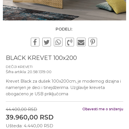
Subotom od 10:00 do
16:00 časova
Pišite nam
office@urbanline.rs
PODELI:
BLACK KREVET 100x200
DEČIJI KREVETI
Šifra artikla:
20.58.1319.00
Krevet Black za dušek 100x200cm, je modernog dizajna i
namenjen je deci i tinejdžerima. Uzglavlje kreveta
obogaćeno je USB priključcima
44.400,00
RSD
Obavesti me o sniženju
39.960,00
RSD
Ušteda:
4.440,00
RSD