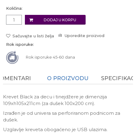
Količina:
DODAJ U KORPU
Uporedite proizvod
Sačuvajte u listi želja
Rok isporuke:
Rok isporuke 45-60 dana
KOMENTARI
O PROIZVODU
SPECIFIKAC
Krevet Black za decu i tinejdžere je dimenzija
109xh105x211cm (za dušek 100x200 cm).
Izrađen je od univera sa perforiranom podnicom za
dušek.
Uzglavlje kreveta obogaćeno je USB ulazima.