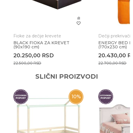
Poruka
Fioke za dečije krevete
Dečiji prekrivači
BLACK FIOKA ZA KREVET
ENERGY BED P
(90x190 cm)
(170x230 cm)
Anti-spam zaštita - izračunajte koliko je 2 + 3 :
20.250,00
RSD
20.430,00
R
22.500,00
RSD
22.700,00
RSD
POŠALJI
SLIČNI PROIZVODI
10
%