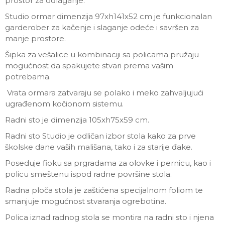
prostor za odlaganje.
Studio ormar dimenzija 97xh141x52 cm je funkcionalan
garderober za kačenje i slaganje odeće i savršen za
manje prostore.
Šipka za vešalice u kombinaciji sa policama pružaju
mogućnost da spakujete stvari prema vašim
potrebama.
Vrata ormara zatvaraju se polako i meko zahvaljujući
ugrađenom kočionom sistemu.
Radni sto je dimenzija 105xh75x59 cm.
Radni sto Studio je odličan izbor stola kako za prve
školske dane vaših mališana, tako i za starije đake.
Poseduje fioku sa prgradama za olovke i pernicu, kao i
policu smeštenu ispod radne površine stola.
Radna ploča stola je zaštićena specijalnom foliom te
smanjuje mogućnost stvaranja ogrebotina.
Polica iznad radnog stola se montira na radni sto i njena