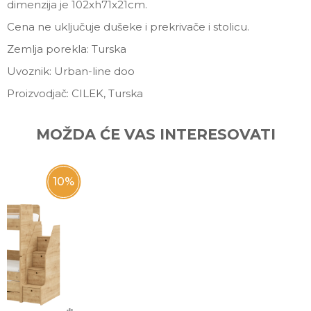
dimenzija je 102xh71x21cm.
Cena ne uključuje dušeke i prekrivače i stolicu.
Zemlja porekla: Turska
Uvoznik: Urban-line doo
Proizvodjač: CILEK, Turska
Ime/Nadimak
MOŽDA ĆE VAS INTERESOVATI
Email
10
%
Poruka