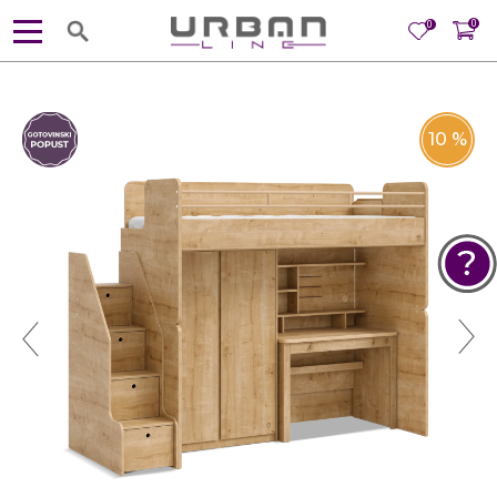
0
0
10
%
POMOĆ PRI KUPOVINI
Za više informacija, pomoć i
porudžbine
381 11 245 18 52
381 64 218 96 52
Radno vreme
Ponedeljak - Petak od
10:00 do 19:00