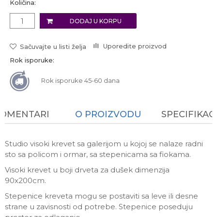
Količina:
DODAJ U KORPU
Uporedite proizvod
Sačuvajte u listi želja
Rok isporuke:
Rok isporuke 45-60 dana
KOMENTARI
O PROIZVODU
SPECIFIKAC
Studio visoki krevet sa galerijom u kojoj se nalaze radni
sto sa policom i ormar, sa stepenicama sa fiokama.
Visoki krevet u boji drveta za dušek dimenzija
90x200cm.
Stepenice kreveta mogu se postaviti sa leve ili desne
strane u zavisnosti od potrebe. Stepenice poseduju