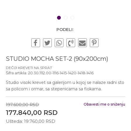
Subotom od 10:00 do
16:00 časova
Pišite nam
1
2
3
office@urbanline.rs
PODELI:
STUDIO MOCHA SET-2 (90x200cm)
DEČIJI KREVETI NA SPRAT
Šifra artikla:
20.30.1112.00-1116-1415-1420-1418-1416
Studio visoki krevet sa galerijom u kojoj se nalaze radni sto
sa policom i ormar, sa stepenicama sa fiokama.
197.600,00
RSD
Obavesti me o sniženju
177.840,00
RSD
Ušteda:
19.760,00
RSD