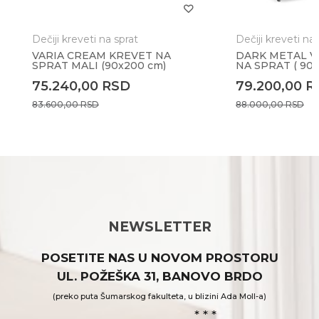
Dečiji kreveti na sprat
Dečiji kreveti na 
VARIA CREAM KREVET NA
DARK METAL V
SPRAT MALI (90x200 cm)
NA SPRAT ( 90x
75.240,00
RSD
79.200,00
R
83.600,00
RSD
88.000,00
RSD
NEWSLETTER
POSETITE NAS U NOVOM PROSTORU
UL. POŽEŠKA 31, BANOVO BRDO
(preko puta Šumarskog fakulteta, u blizini Ada Moll-a)
* * *