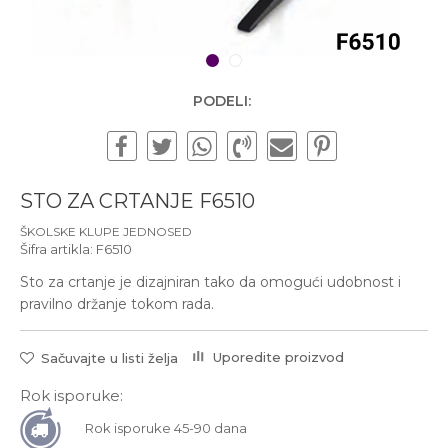
Subotom od 10:00 do
16:00 časova
Pišite nam
1
2
office@urbanline.rs
PODELI:
STO ZA CRTANJE F6510
ŠKOLSKE KLUPE JEDNOSED
Šifra artikla:
F6510
Sto za crtanje je dizajniran tako da omogući udobnost i
pravilno držanje tokom rada.
Uporedite proizvod
Sačuvajte u listi želja
Rok isporuke:
Rok isporuke 45-90 dana