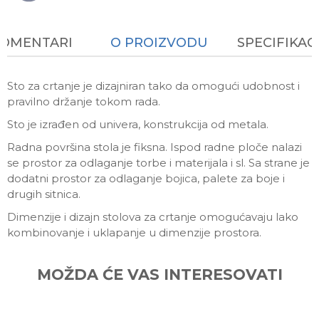
KOMENTARI
O PROIZVODU
SPECIFIKAC
Sto za crtanje je dizajniran tako da omogući udobnost i
pravilno držanje tokom rada.
Sto je izrađen od univera, konstrukcija od metala.
Radna površina stola je fiksna. Ispod radne ploče nalazi
se prostor za odlaganje torbe i materijala i sl. Sa strane je
dodatni prostor za odlaganje bojica, palete za boje i
drugih sitnica.
Dimenzije i dizajn stolova za crtanje omogućavaju lako
kombinovanje i uklapanje u dimenzije prostora.
Ime/Nadimak
MOŽDA ĆE VAS INTERESOVATI
Email