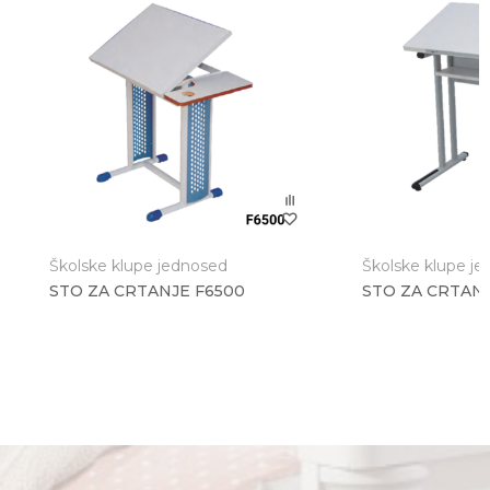
Poruka
Školske klupe jednosed
Školske klupe j
STO ZA CRTANJE F6500
STO ZA CRTANJ
Anti-spam zaštita - izračunajte koliko je 9 - 4 :
POŠALJI