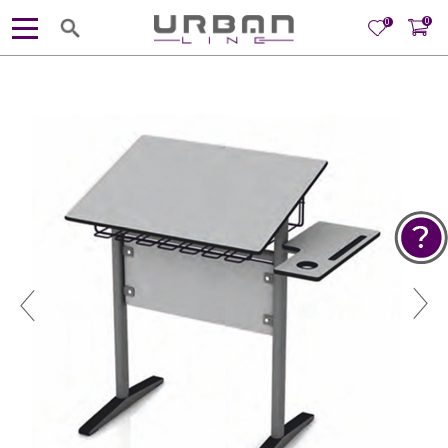
0
0
POMOĆ PRI KUPOVINI
Za više informacija, pomoć i
porudžbine
381 11 245 18 52
381 64 218 96 52
Radno vreme
Ponedeljak - Petak od
10:00 do 19:00